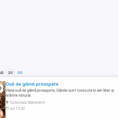
nă:
20
50
Ouă de găină proaspete
Vând ouă de găină proaspete, Găinile sunt crescute in aer liber și
hrănite natural .
Cotoroaia, Mehedinti
azi 13:20