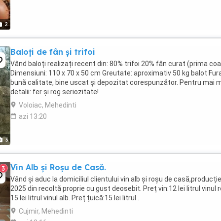
2
Baloți de fân și trifoi
Vând baloți realizați recent din: 80% trifoi 20% fân curat (prima co
Dimensiuni: 110 x 70 x 50 cm Greutate: aproximativ 50 kg balot Fura
bună calitate, bine uscat și depozitat corespunzător. Pentru mai 
detalii: fer și rog seriozitate!
Voloiac, Mehedinti
azi 13:20
3
Vin Alb și Roșu de Casă.
3
Vând și aduc la domiciliul clientului vin alb și roșu de casă,producți
2025 din recoltă proprie cu gust deosebit. Preț vin:12 lei litrul vinul 
15 lei litrul vinul alb. Preț țuică:15 lei litrul .
Cujmir, Mehedinti