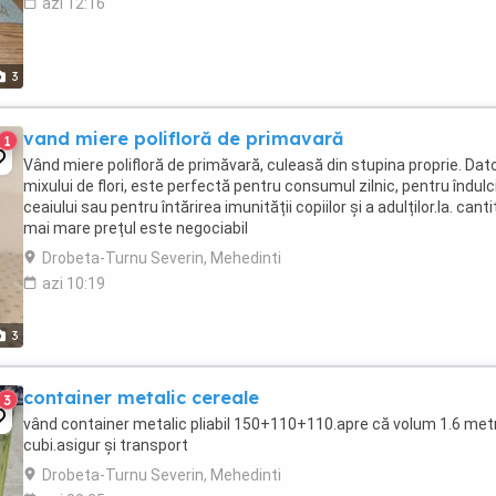
azi 12:16
3
vand miere polifloră de primavară
1
Vând miere polifloră de primăvară, culeasă din stupina proprie. Dato
mixului de flori, este perfectă pentru consumul zilnic, pentru îndulc
ceaiului sau pentru întărirea imunității copiilor și a adulților.la. cant
mai mare prețul este negociabil
Drobeta-Turnu Severin, Mehedinti
azi 10:19
3
container metalic cereale
3
vând container metalic pliabil 150+110+110.apre că volum 1.6 metr
cubi.asigur și transport
Drobeta-Turnu Severin, Mehedinti