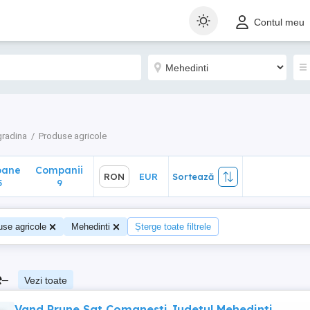
ane
Companii
RON
EUR
Sortează
Contul meu
9
gradina
Produse agricole
oane
Companii
RON
EUR
Sortează
5
9
use agricole
Mehedinti
Șterge toate filtrele
e
–
Vezi toate
Vand Prune Sat Comanesti Judetul Mehedinti