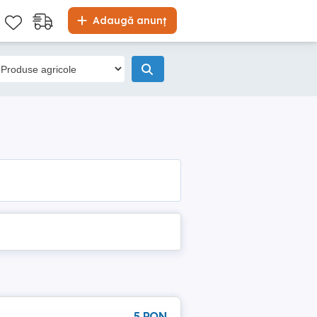
Adaugă anunț
5 RON