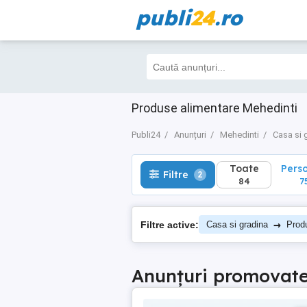
publi
24
.ro
Toate
Perso
Filtre
2
84
75
Produse alimentare Mehedinti
Publi24
Anunțuri
Mehedinti
Casa si 
Toate
Pers
Filtre
2
84
7
→
Filtre active:
Casa si gradina
Prod
Anunțuri promovat