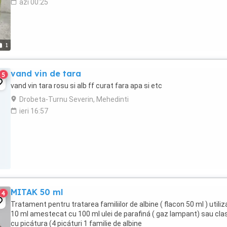
azi 00:25
1
vand vin de tara
5
vand vin tara rosu si alb ff curat fara apa si etc
Drobeta-Turnu Severin, Mehedinti
ieri 16:57
MITAK 50 ml
4
Tratament pentru tratarea familiilor de albine ( flacon 50 ml ) utiliz
10 ml amestecat cu 100 ml ulei de parafiná ( gaz lampant) sau cla
cu picátura (4 picáturi 1 familie de albine