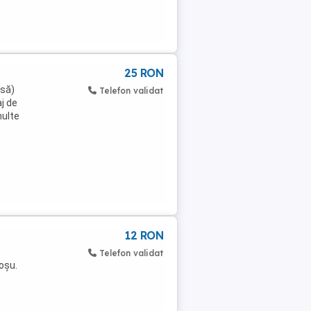
25 RON
asă)
Telefon validat
j de
multe
12 RON
e
Telefon validat
roșu.