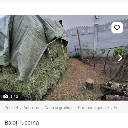
1
/ 2
Publi24
Anunțuri
Casa si gradina
Produse agricole
Furaje si nutreturi
Baloți lucerna