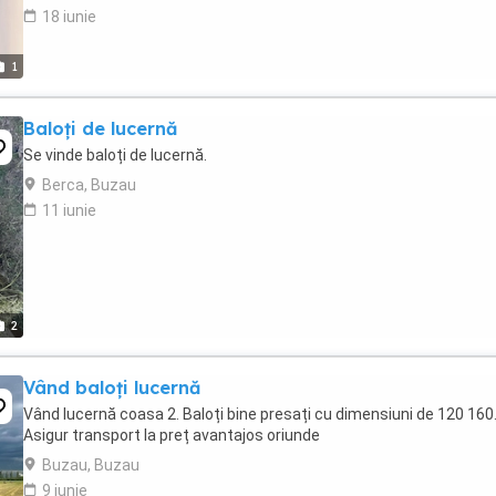
18 iunie
1
Baloți de lucernă
Se vinde baloți de lucernă.
Berca, Buzau
11 iunie
2
Vând baloți lucernă
Vând lucernă coasa 2. Baloți bine presați cu dimensiuni de 120 160
Asigur transport la preț avantajos oriunde
Buzau, Buzau
9 iunie