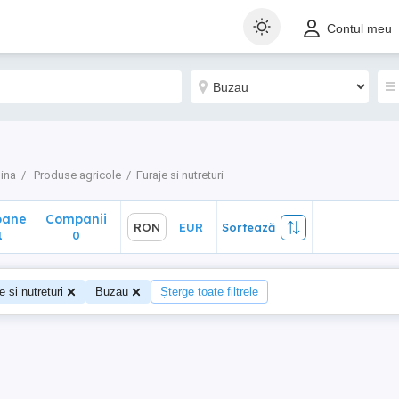
ane
Companii
RON
EUR
Sortează
Contul meu
0
dina
Produse agricole
Furaje si nutreturi
oane
Companii
RON
EUR
Sortează
1
0
e si nutreturi
Buzau
Șterge toate filtrele