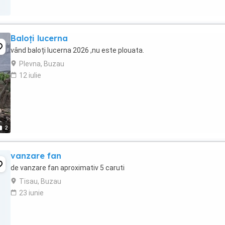
Baloți lucerna
vând baloți lucerna 2026 ,nu este plouata.
Plevna, Buzau
12 iulie
2
vanzare fan
de vanzare fan aproximativ 5 caruti
Tisau, Buzau
23 iunie