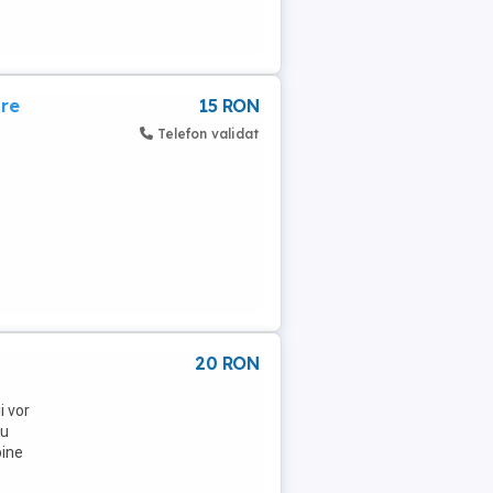
are
15 RON
Telefon validat
20 RON
i vor
ru
bine