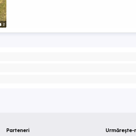
2
Parteneri
Urmărește-