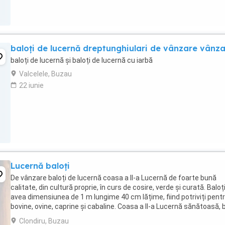
baloți de lucernă dreptunghiulari de vânzare vânz
baloți de lucernă și baloți de lucernă cu iarbă
Valcelele, Buzau
22 iunie
Lucernă baloți
De vânzare baloți de lucernă coasa a II-a Lucernă de foarte bună
calitate, din cultură proprie, în curs de cosire, verde și curată. Baloți
avea dimensiunea de 1 m lungime 40 cm lățime, fiind potriviți pent
bovine, ovine, caprine și cabaline. Coasa a II-a Lucernă sănătoasă, 
întreținută ...
Clondiru, Buzau