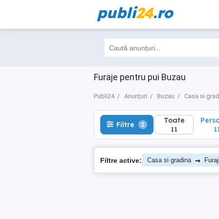
publi
24
.ro
Toate
Perso
Filtre
2
11
11
Furaje pentru pui Buzau
Publi24
Anunțuri
Buzau
Casa si gra
Toate
Pers
Filtre
2
11
1
→
Filtre active:
Casa si gradina
Furaj