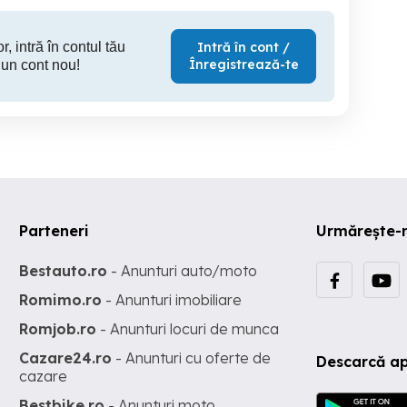
r, intră în contul tău
Intră în cont /
Înregistrează-te
 un cont nou!
Parteneri
Urmărește-
Bestauto.ro
- Anunturi auto/moto
Romimo.ro
- Anunturi imobiliare
Romjob.ro
- Anunturi locuri de munca
Cazare24.ro
- Anunturi cu oferte de
Descarcă ap
cazare
Bestbike.ro
- Anunturi moto