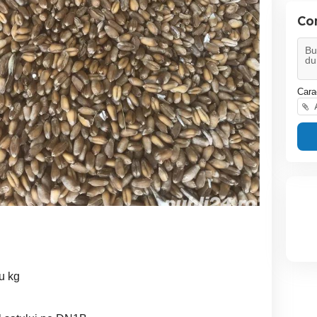
Co
Cara
A
eu kg