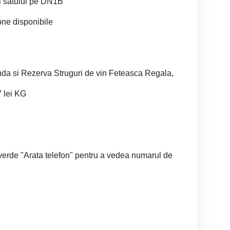
ul satului pe DN1B
one disponibile
a si Rezerva Struguri de vin Feteasca Regala,
7 lei KG
 verde "Arata telefon" pentru a vedea numarul de