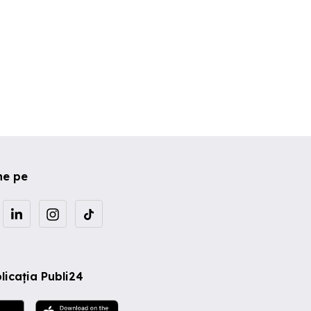
ne pe
licația Publi24