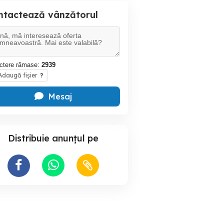
ntactează vânzătorul
ctere rămase:
2939
daugă fișier
?
Mesaj
Distribuie anunțul pe