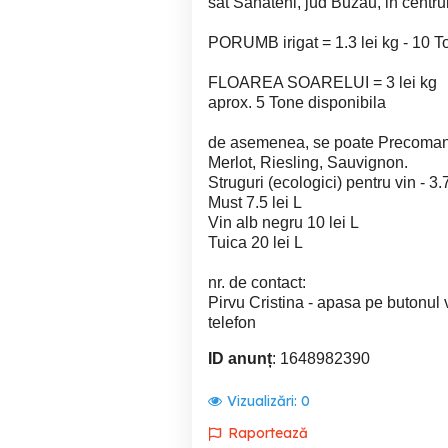
sat Sahateni, jud Buzau, in centr
PORUMB irigat = 1.3 lei kg - 10 T
FLOAREA SOARELUI = 3 lei kg
aprox. 5 Tone disponibila
de asemenea, se poate Precomand
Merlot, Riesling, Sauvignon.
Struguri (ecologici) pentru vin - 3.
Must 7.5 lei L
Vin alb negru 10 lei L
Tuica 20 lei L
nr. de contact:
Pirvu Cristina - apasa pe butonul
telefon
ID anunț
: 1648982390
Vizualizări:
0
Raportează