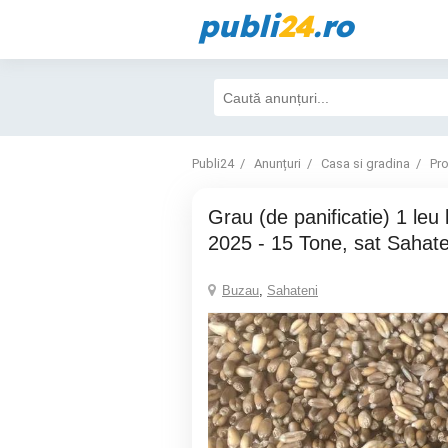
publi
24
.ro
Publi24
Anunțuri
Casa si gradina
Pr
Grau (de panificatie) 1 leu kg, irigat, recolta
2025 - 15 Tone, sat Sahat
Buzau
,
Sahateni