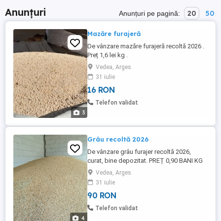
Anunțuri
20
50
Anunțuri pe pagină:
Mazăre furajeră
De vânzare mazăre furajeră recoltă 2026 .
Preț 1,6 lei kg .
Vedea, Arges
31 iulie
16 RON
Telefon validat
3
Grâu recoltă 2026
De vânzare grâu furajer recoltă 2026,
curat, bine depozitat. PREȚ 0,90 BANI KG
Vedea, Arges
31 iulie
90 RON
Telefon validat
4