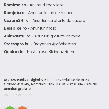
Romimo.ro
- Anunturi imobiliare
Romjob.ro
- Anunturi locuri de munca
Cazare24.ro
- Anunturi cu oferte de cazare
Bestbike.ro
- Anunturi moto
Animalutul.ro
- Anunturi gratuite animale
Startapro.hu
- Ingyenes Apróhirdetés
Quoka.de
- Kostenlose Kleinanzeigen
© 2026 Publi24 Digital S.R.L. | Bulevardul Dacia nr 34,
Oradea 410346, Romania | Tax ID: RO20201084 -
site de
anunturi gratuite
26.08.06.c0c206c