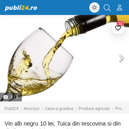
publi
24
.ro
12
1
/ 5
Publi24
Anunțuri
Casa si gradina
Produse agricole
Produse agroalimentare
Vin alb negru 10 lei, Tuica din tescovina si din