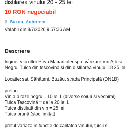
distilarea vinului 20 - 25 lei
10
RON
negociabil
Buzau
,
Sahateni
Valabil din 8/7/2026 9:57:36 AM
Descriere
Inginer viticultor Pîrvu Marian ofer spre vânzare Vin Alb si
Negru, Tuica din tescovina si din distilarea vinului 18 25 lei
Locatie: sat. Săhăteni, Buzău, strada Principală (DN1B)
preturi:
Vin alb roze negru = 10 lei L (diverse soiuri si vechimi)
Tuica Tescovină = de la 20 lei L
Țuica distilată din vin = 25 lei
Țuica prună (stoc limitat)
pretul variaza in functie de calitatea vinului, țuicii si