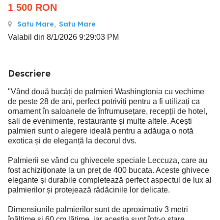
1 500
RON
Satu Mare
,
Satu Mare
Valabil din 8/1/2026 9:29:03 PM
Descriere
"Vând două bucăți de palmieri Washingtonia cu vechime
de peste 28 de ani, perfect potriviți pentru a fi utilizați ca
ornament în saloanele de înfrumusețare, recepții de hotel,
sali de evenimente, restaurante și multe altele. Acești
palmieri sunt o alegere ideală pentru a adăuga o notă
exotica și de eleganță la decorul dvs.
Palmierii se vând cu ghivecele speciale Leccuza, care au
fost achiziționate la un preț de 400 bucata. Aceste ghivece
elegante și durabile completează perfect aspectul de lux al
palmierilor și protejează rădăcinile lor delicate.
Dimensiunile palmierilor sunt de aproximativ 3 metri
înălțime și 60 cm lățime, iar aceștia sunt într-o stare