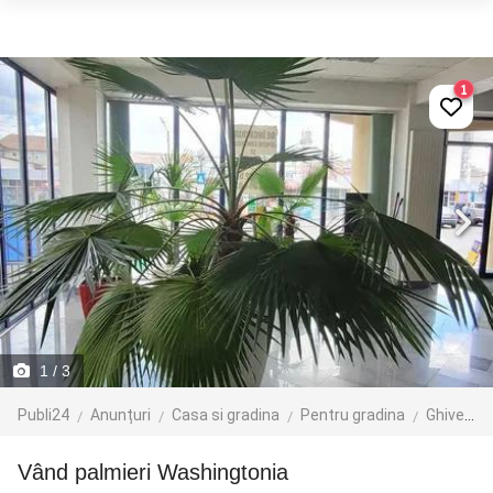
1
1
/ 3
Publi24
Anunțuri
Casa si gradina
Pentru gradina
Ghivece si jardiniere
Vând palmieri Washingtonia