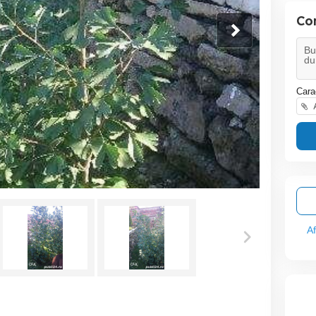
Co
Cara
A
A