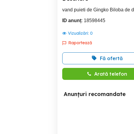
vand puieti de Gingko Biloba de di
ID anunț
: 18598445
Vizualizări:
0
Raportează
Fă ofertă
Arată telefon
Anunțuri recomandate