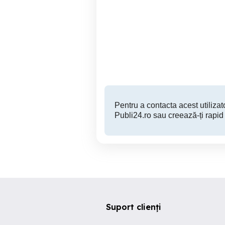
Stoloni capsuni Albion
fragi mur zmeur smochin
agris tayberry albizia
Oradea
1 RON
Pentru a contacta acest utilizato
Publi24.ro sau creează-ți rapid
Suport clienți