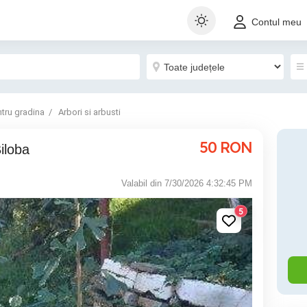
Contul meu
tru gradina
Arbori si arbusti
50
RON
iloba
Valabil din 7/30/2026 4:32:45 PM
5