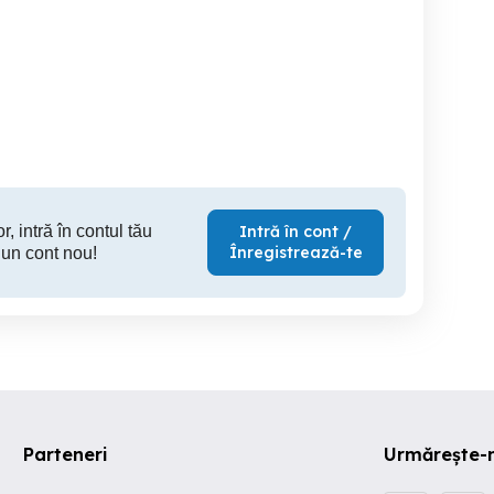
Lămâi de grădină,
Butasi vita de vie 50+25
Vând zmeura lanthan soi
rezistent la iarnă.
gratis anul 2
ca
Oradea
Sector 1
Cl
40 RON
2 RON
2
r, intră în contul tău
Intră în cont /
Înregistrează-te
 un cont nou!
Parteneri
Urmărește-