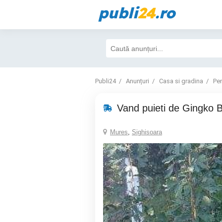
publi
24
.ro
Publi24
Anunțuri
Casa si gradina
Pen
Vand puieti de Gingko B
Mures
,
Sighisoara