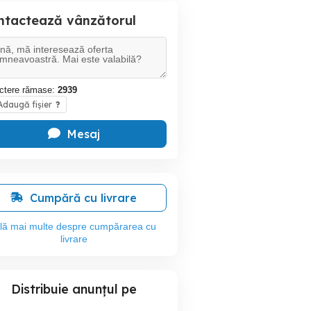
ntactează vânzătorul
ctere rămase:
2939
daugă fișier
?
Mesaj
Cumpără cu livrare
flă mai multe despre cumpărarea cu
livrare
Distribuie anunțul pe