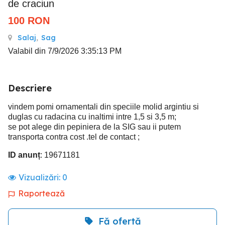
de craciun
100
RON
Salaj
,
Sag
Valabil din 7/9/2026 3:35:13 PM
Descriere
vindem pomi ornamentali din speciile molid argintiu si
duglas cu radacina cu inaltimi intre 1,5 si 3,5 m;
se pot alege din pepiniera de la SIG sau ii putem
transporta contra cost .tel de contact ;
ID anunț
: 19671181
Vizualizări:
0
Raportează
Fă ofertă