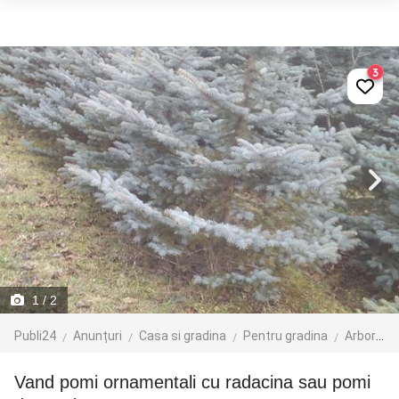
3
1
/ 2
Publi24
Anunțuri
Casa si gradina
Pentru gradina
Arbori si arbusti
vand pomi ornamentali cu radacina sau pomi