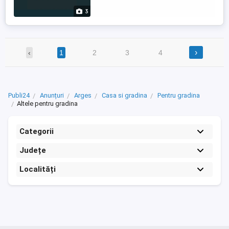
3
›
‹
1
2
3
4
Publi24
Anunțuri
Arges
Casa si gradina
Pentru gradina
Altele pentru gradina
Categorii
Județe
Localități