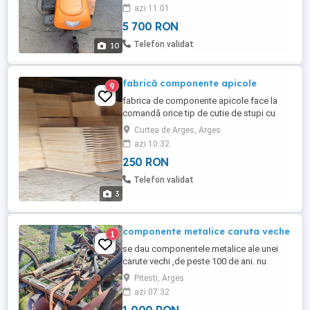
fost folosit deloc! se poate vedea in foto
azi 11:01
si la fata locului! locatia este in comuna
5 700 RON
Cepari judetul Arges! este inca in garantie
pana in 10 octombrie 2023! Motocultorul
Telefon validat
10
este ok, ...
fabrică componente apicole
9
fabrica de componente apicole face la
comandă orice tip de cutie de stupi cu
orice configurație și multe altele... Apis
Curtea de Arges, Arges
Mellifera Curtea de Argeș
azi 10:32
250 RON
Telefon validat
3
componente metalice caruta veche
1
se dau componentele metalice ale unei
carute vechi ,de peste 100 de ani. nu
lipseste nimic partile din lemn aproape in
Pitesti, Arges
totalitate deteriorate are jug pentru boi si
azi 07:32
plug de arat