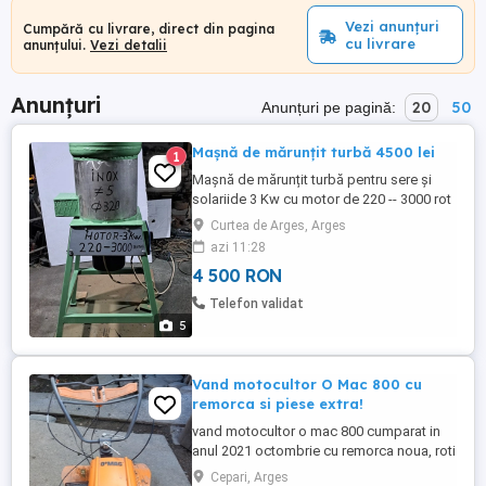
Vezi anunțuri
Cumpără cu livrare, direct din pagina
cu livrare
anunțului.
Vezi detalii
Anunțuri
20
50
Anunțuri pe pagină:
Mașnă de mărunțit turbă 4500 lei
1
Mașnă de mărunțit turbă pentru sere și
solariide 3 Kw cu motor de 220 -- 3000 rot
minut, din inox alimentar , prevăzută cu
Curtea de Arges, Arges
tablou de comandă ,inpămintare de
azi 11:28
protevție ,tocător cu 4 cuțite , preț 4500 lei
4 500 RON
tel 075162622 ,puteți viziona si celelalte
postărîi
Telefon validat
5
Vand motocultor O Mac 800 cu
remorca si piese extra!
vand motocultor o mac 800 cumparat in
anul 2021 octombrie cu remorca noua, roti
dintate, rarita, plug si inca 2 piese! nu a
Cepari, Arges