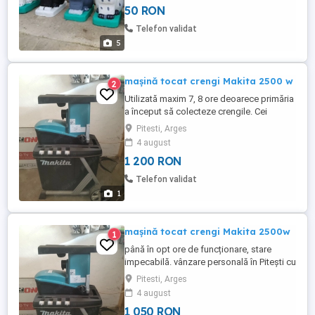
50 RON
Telefon validat
5
mașină tocat crengi Makita 2500 w
2
Utilizată maxim 7, 8 ore deoarece primăria
a început să colecteze crengile. Cei
interesați pot ridica produsul direct de la
Pitesti, Arges
proprietar din Pitești cu verificare și probe.
4 august
1 200 RON
Telefon validat
1
mașină tocat crengi Makita 2500w
1
până în opt ore de funcționare, stare
impecabilă. vânzare personală în Pitești cu
probă și verificare
Pitesti, Arges
4 august
1 050 RON