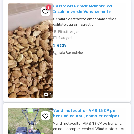
Castravete amar Mamordica
2
Insulina verde Vând seminte
Seminte castravete amar Mamordica
calitate dau si instructiuni
Pitesti, Arges
4 august
1 RON
Telefon validat
1
Vând motocultor AMS 13 CP pe
benzină ca nou, complet echipat
Vând motocultor AMS 13 CP pe benzină
ca nou, complet echipat Vând motocultor