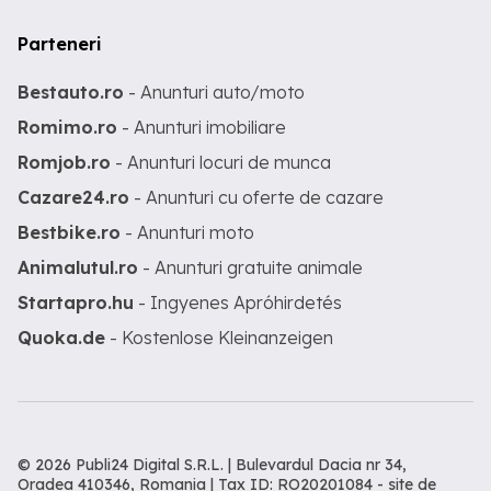
Parteneri
Bestauto.ro
- Anunturi auto/moto
Romimo.ro
- Anunturi imobiliare
Romjob.ro
- Anunturi locuri de munca
Cazare24.ro
- Anunturi cu oferte de cazare
Bestbike.ro
- Anunturi moto
Animalutul.ro
- Anunturi gratuite animale
Startapro.hu
- Ingyenes Apróhirdetés
Quoka.de
- Kostenlose Kleinanzeigen
© 2026 Publi24 Digital S.R.L. | Bulevardul Dacia nr 34,
Oradea 410346, Romania | Tax ID: RO20201084 -
site de