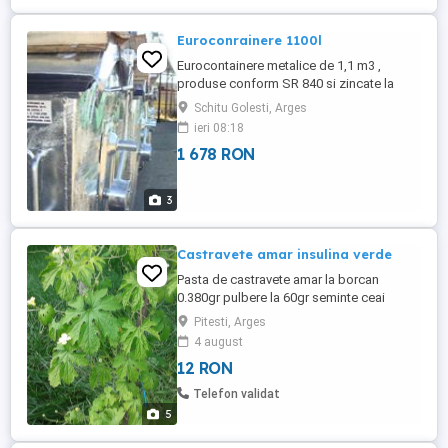
Euroconrainere 1100l
Eurocontainere metalice de 1,1 m3 ,
produse conform SR 840 si zincate la
cald conform SR EN ISO 1461-2001
Schitu Golesti, Arges
disponibil din stoc. .
ieri 08:18
1 678 RON
3
Castravete amar insulina verde
Pasta de castravete amar la borcan
0.380gr pulbere la 60gr seminte ceai
castravete amar castravete uscat si feliat
Pitesti, Arges
ceai din frunze coarde flori castraveti
4 august
Mentionez dau si retete celor care
12 RON
comanda Insulina verde regleaza zaharul
din sange si urina .scade glicemia foarte
Telefon validat
repede ,purifica sangele
5
,vindeca:pancreas ...