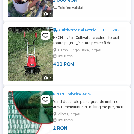
1 000 RON
Telefon validat
5
Cultivator electric HECHT 745
HECHT 745 - Cultivator electric _folosit
foarte puțin - _în stare perfectă de
funcționare -
Campulung-Muscel, Arges
azi 07:25
400 RON
5
Plasa umbrire 40%
Vând doua role plasa grad de umbrire
40% Dimensiuni 2 20 m lungime preț metru
patrat nwgociabil
Albota, Arges
azi 05:52
2 RON