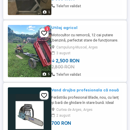
Telefon validat
1
Utilaj agricol
1
Motocultor cu remorcă, 12 cai putere
,benzină, perfectat stare de funcționare.
Se vinde cu plug rotativ,roți
Campulung-Muscel, Arges
metalice,freze.Marca Ruris.Priza de
3 august
punere.
2,500 RON
2,800 RON
5
Telefon validat
Vand drujba profesionala că nouă
Ferăstrău profesional Blade, nou, cu lanț
și bară de ghidare în stare bună. Ideal
pentru lucrări de tăiere și curățare a
Curtea de Arges, Arges
copacilor.
2 august
700 RON