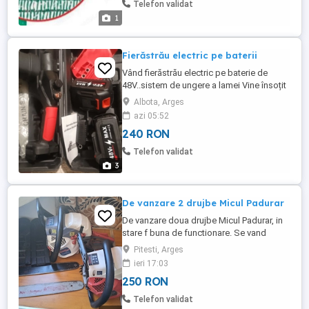
Telefon validat
1
Fierăstrău electric pe baterii
Vând fierăstrău electric pe baterie de
48V..sistem de ungere a lamei Vine însoțit
de cutie de transport doua baterii
Albota, Arges
lanț...cheie de montaj
azi 05:52
240 RON
Telefon validat
3
De vanzare 2 drujbe Micul Padurar
De vanzare doua drujbe Micul Padurar, in
stare f buna de functionare. Se vand
separat la pretul de 250 lei bucata, sau la
Pitesti, Arges
pachet, la un pret discutabil.
ieri 17:03
250 RON
Telefon validat