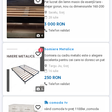
Pat lucrat din lemn masiv de esență tare -
stejar gorun, nou cu dimensiunile 160-200
cm, înălțime marginea capului 102 cm,
Sacelu, Gorj
marginea la picioare 47 cm, tel
28 iulie
3 000 RON
Telefon validat
4
Somiere Metalice
2
Somiera cu cadru metalic este o alegere
excelenta pentru cei care isi doresc un pat
durabil, confortabil si usor de montat.
Targu Jiu, Gorj
Structura este realizata din teava metalica
16 iulie
patrata de 30 30 2 mm, iar lamelele sunt
250 RON
fabricate din lemn stratificat de fag, un
material apreciat pentru elasticitatea si
Telefon validat
rezistenta ...
5
comoda tv
vând comoda tv preț 1100lei ,comoda