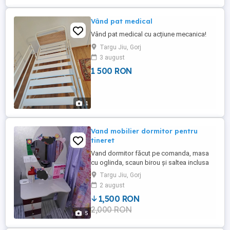
Vând pat medical
Vând pat medical cu acțiune mecanica!
Targu Jiu, Gorj
3 august
1 500 RON
1
Vand mobilier dormitor pentru
tineret
Vand dormitor făcut pe comanda, masa
cu oglinda, scaun birou și saltea inclusa
Targu Jiu, Gorj
2 august
1,500 RON
2,000 RON
5