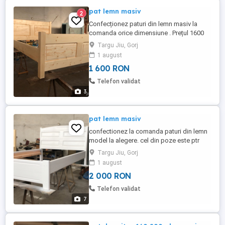
pat lemn masiv
2
Confecționez paturi din lemn masiv la
comanda orice dimensiune . Prețul 1600
este ptr pat (saltea 120 200), fara saltea.
Targu Jiu, Gorj
Sunt demontabile . Pot asigura transport
1 august
contracost.
1 600 RON
Telefon validat
3
pat lemn masiv
confectionez la comanda paturi din lemn
model la alegere. cel din poze este ptr
saltea 140 200 și costa 2000 lei . pot
Targu Jiu, Gorj
asigura transport contra cost.
1 august
2 000 RON
Telefon validat
7