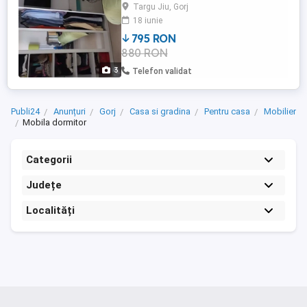
70 70.
Targu Jiu, Gorj
18 iunie
795 RON
880 RON
3
Telefon validat
Publi24
Anunțuri
Gorj
Casa si gradina
Pentru casa
Mobilier
Mobila dormitor
Categorii
Județe
Localități