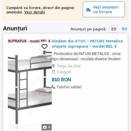
Vezi anunțuri
Cumpără cu livrare, direct din pagina
cu livrare
anunțului.
Vezi detalii
Anunțuri
20
50
Anunțuri pe pagină:
Vindem din STOC - PATURI Metalice
etajate suprapuse - model BEL 8
- Producator de PATURI METALICE - orice
tipo dimensiuni - modele diverse Vindem
din STOC - sau executam la comanda: -
Targu Jiu, Gorj
PATURI Metalice etajate-model BEL 8 -
3 august
(Ansambluri 2 Pat-uri etajate) culoare
810 RON
Negru,Gri, - PATURI Metalice suprapuse-
model BEL 8 - ((Ansambluri 2 Pat-uri
Telefon validat
suprapuse, detasabile cu posibilitate ...
4