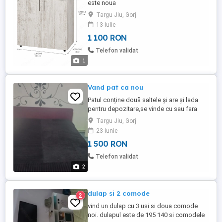
este noua
Targu Jiu, Gorj
13 iulie
1 100 RON
Telefon validat
1
Vand pat ca nou
Patul conține două saltele și are și lada
pentru depozitare,se vinde cu sau fara
saltele
Targu Jiu, Gorj
23 iunie
1 500 RON
Telefon validat
2
dulap si 2 comode
2
vind un dulap cu 3 usi si doua comode
noi. dulapul este de 195 140 si comodele