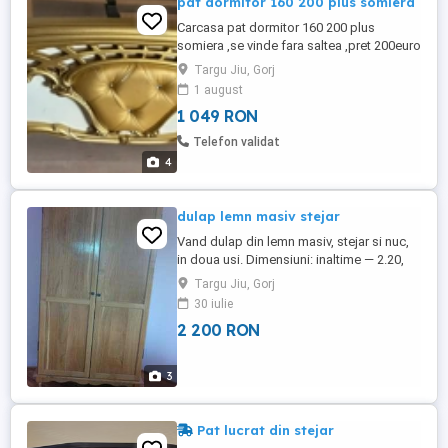
pat dormitor 160 200 plus somiera
Carcasa pat dormitor 160 200 plus
somiera ,se vinde fara saltea ,pret 200euro
,prezintă urme de uzură conform pozelor
Targu Jiu, Gorj
1 august
1 049 RON
Telefon validat
4
dulap lemn masiv stejar
Vand dulap din lemn masiv, stejar si nuc,
in doua usi. Dimensiuni: inaltime — 2.20,
latime — 1,17 m, adancime — 54 cm. Pret
Targu Jiu, Gorj
negociabil 2200 lei
30 iulie
2 200 RON
3
Pat lucrat din stejar