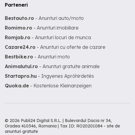
Parteneri
Bestauto.ro
- Anunturi auto/moto
Romimo.ro
- Anunturi imobiliare
Romjob.ro
- Anunturi locuri de munca
Cazare24.ro
- Anunturi cu oferte de cazare
Bestbike.ro
- Anunturi moto
Animalutul.ro
- Anunturi gratuite animale
Startapro.hu
- Ingyenes Apróhirdetés
Quoka.de
- Kostenlose Kleinanzeigen
© 2026 Publi24 Digital S.R.L. | Bulevardul Dacia nr 34,
Oradea 410346, Romania | Tax ID: RO20201084 -
site de
anunturi gratuite