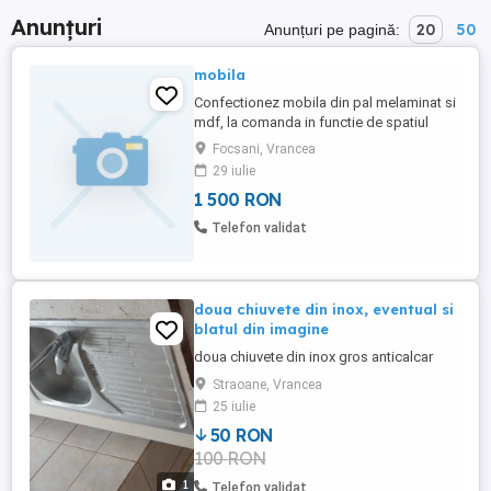
Anunțuri
20
50
Anunțuri pe pagină:
mobila
Confectionez mobila din pal melaminat si
mdf, la comanda in functie de spatiul
disponibil. Montez usi de interior si
Focsani, Vrancea
parchet laminat.
29 iulie
1 500 RON
Telefon validat
doua chiuvete din inox, eventual si
blatul din imagine
doua chiuvete din inox gros anticalcar
Straoane, Vrancea
25 iulie
50 RON
100 RON
1
Telefon validat