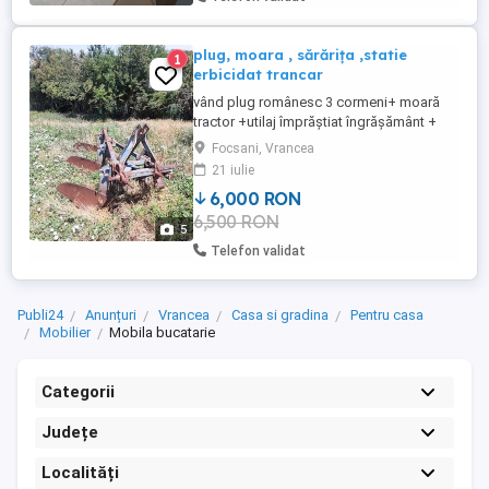
plug, moara , sărărița ,statie
1
erbicidat trancar
vând plug românesc 3 cormeni+ moară
tractor +utilaj împrăștiat îngrășământ +
statie erbicidat + trancar și căruță
Focsani, Vrancea
21 iulie
6,000 RON
6,500 RON
5
Telefon validat
Publi24
Anunțuri
Vrancea
Casa si gradina
Pentru casa
Mobilier
Mobila bucatarie
Categorii
Județe
Localități