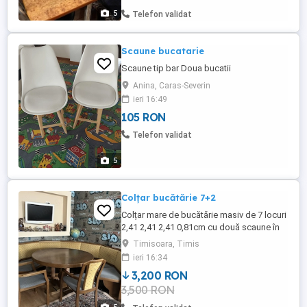
5
Telefon validat
Scaune bucatarie
Scaune tip bar Doua bucatii
Anina, Caras-Severin
ieri 16:49
105 RON
Telefon validat
5
Colțar bucătărie 7+2
Colțar mare de bucătărie masiv de 7 locuri
2,41 2,41 2,41 0,81cm cu două scaune în
stare bună.Masa este rotundă 1,20 1,20cm
Timisoara, Timis
si extensibilă ovală 1,70 1,20cm. Livrare în
ieri 16:34
Timișoara
3,200 RON
3,500 RON