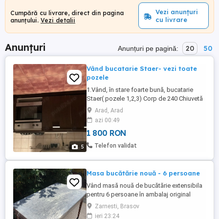
Vezi anunțuri
Cumpără cu livrare, direct din pagina
cu livrare
anunțului.
Vezi detalii
Anunțuri
20
50
Anunțuri pe pagină:
Vând bucatarie Staer- vezi toate
pozele
1.Vând, în stare foarte bună, bucatarie
Staer( pozele 1,2,3) Corp de 240 Chiuvetă
cu baterie Plită pe gaz 2.Vând, in stare
Arad, Arad
foarte bună, bucătărie Staer(pozele 4,5)
azi 00:49
Corp pentru chiuvetă 130cm Corp pentru
1 800 RON
plită 120cm Chiuvetă cu baterie Plita pe
gaz
Telefon validat
5
Masa bucătărie nouă - 6 persoane
Vând masă nouă de bucătărie extensibila
pentru 6 persoane în ambalaj original
(folie). Dimensiuni: lățimea - 80 cm
Zarnesti, Brasov
lungimea - 128 cm + 40 cm (extensia)
ieri 23:24