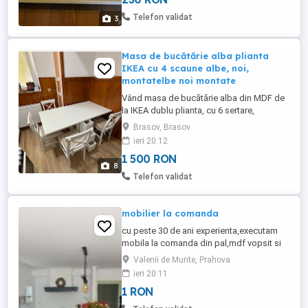
orificiu pentru baterie (bateria se
montează separat). Preț: 230 lei
Telefon validat
3
negociabil. Poze reale ...
Masa de bucătărie alba plianta
IKEA cu 4 scaune albe, noi,
montatelbe noi montate
Vând masa de bucătărie alba din MDF de
la IKEA dublu plianta, cu 6 sertare,
montată, cumpărată recent și 4 scaune
Brasov, Brasov
albe cu spătar și perne dela JYSK
ieri 20:12
montate, noi. Preț negociabil.
1 500 RON
8
Telefon validat
mobilier la comanda
cu peste 30 de ani experienta,executam
mobila la comanda din pal,mdf vopsit si
lemn masiv dupa proiectul
Valenii de Munte, Prahova
dumneavoastra sau al nostru asiguram
ieri 20:11
transport si montaj la client
1 RON