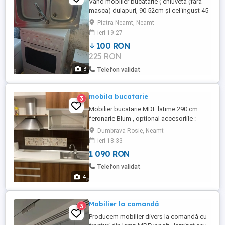
Vand mobilier bucătărie ( chiuveta (fara
masca) dulapuri, 90 52cm și cel îngust 45
178cm de la 100ron) Nu livrez ridicare
Piatra Neamt, Neamt
personala. la bucata începe de la 250ron
ieri 19:27
100 RON
225 RON
3
Telefon validat
mobila bucatarie
3
Mobilier bucatarie MDF latime 290 cm
feronarie Blum , optional accesoriile :
chiuveta inox anticalcar Franke si baterie
Dumbrava Rosie, Neamt
inclusa, masina spalat vase si hota Beko
ieri 18:33
Pret Mobilier bucatarie cu electrocasnice
1 090 RON
incluse 1500 lei
Telefon validat
4
Mobilier la comandă
3
Producem mobilier divers la comandă cu