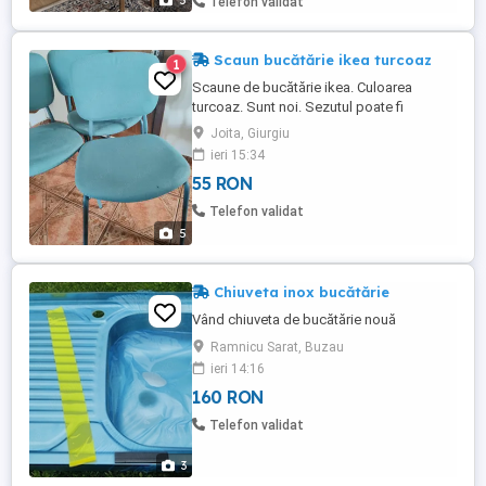
5
Telefon validat
Scaun bucătărie ikea turcoaz
1
Scaune de bucătărie ikea. Culoarea
turcoaz. Sunt noi. Sezutul poate fi
desfăcut de cadru fiind prins cu cleme.
Joita, Giurgiu
Atât sezutul cât și spătarul au husele
ieri 15:34
detașabile prevăzute cu fermoar. Se pot
55 RON
desface pentru a fi transportate mai ușor
Telefon validat
5
Chiuveta inox bucătărie
Vând chiuveta de bucătărie nouă
Ramnicu Sarat, Buzau
ieri 14:16
160 RON
Telefon validat
3