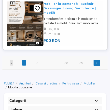
Mobilier la comandă | Bucătării
Dressinguri Living Dormitoare |
mobER
Transformăm ideile tale în mobilier de
calitate! La mobER realizăm mobilier la
comandă pentru locuințe și spații
Iasi, Iasi
comerciale, adaptat perfect nevoilor și
ieri 13:38
dimensiunilor fiecărui client. Executăm: >
900 RON
Bucătării la comandă > Dressinguri și
2
șifoniere > Mobilier pentru living >
Dormitoare complete > Birouri ...
›
‹
1
2
…
28
29
Publi24
Anunțuri
Casa si gradina
Pentru casa
Mobilier
Mobila bucatarie
Categorii
Județe