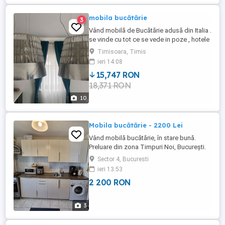
mobila bucătărie
3
Vând mobilă de Bucătărie adusă din Italia .
se vinde cu tot ce se vede in poze , hotele
sunt Elica Collection . preț 3,000 .pentru
Timisoara, Timis
mai multe detali contact doar pe
ieri 14:08
whatsapp
15,747 RON
18,371 RON
10
Mobila bucătărie - 2200 Lei
Vând mobilă bucătărie, în stare bună.
Preluare din zona Timpuri Noi, București.
Nu asigur dezmembrare și nici transport.
Sector 4, Bucuresti
ieri 13:53
2 200 RON
3