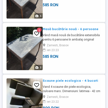
înălțimea - 77 cm Preț: 585 lei
585 RON
5
Masă bucătărie nouă - 6 persoane
1
Vând masă nouă de bucătărie extensibila
pentru 6 persoane în ambalaj original
(folie). Dimensiuni: lățimea - 80 cm
Zarnesti, Brasov
lungimea - 128 cm (168 cm extinsă)
ieri 23:23
înălțimea - 77cm Preț: 585 lei
585 RON
5
Scaune piele ecologica - 4 bucati
Vand 4 scaune din piele ecologica,
culoare maro. Dimensiuni: latimea - 42 cm
lungimea - 48 cm inaltimea - 45 cm (98 cm
Zarnesti, Brasov
spatar) Pret: 200 lei buc.
ieri 23:22