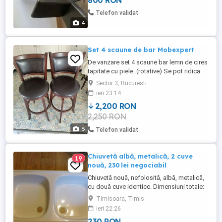
800 RON
Telefon validat
4
Set 4 scaune de bar Mobexpert
De vanzare set 4 scaune bar lemn de cires
tapitate cu piele .(rotative) Se pot ridica
din comuna Berceni Ilfov. Nu trimit in tara.
Sector 3, Bucuresti
Nu asigur transport.
ieri 23:14
2,200 RON
2,250 RON
5
Telefon validat
Chiuvetă albă, metalică, 2 cuve
19
nouă, 230 lei negociabil
Chiuvetă nouă, nefolosită, albă, metalică,
cu două cuve identice. Dimensiuni totale:
86 45 cm Adâncime cuve: 14 cm 1 cuvă
Timisoara, Timis
are 37 cm lungime și 37 cm lățime Fiecare
ieri 22:26
cuvă are orificiu pentru scurgere. Fără
230 RON