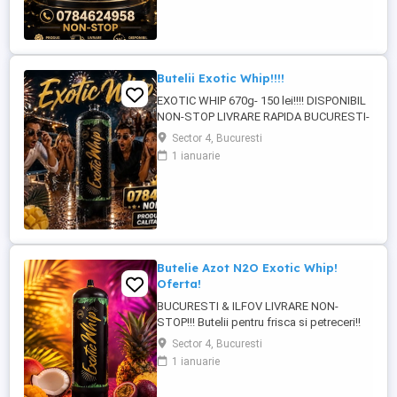
Butelii Exotic Whip!!!!
EXOTIC WHIP 670g- 150 lei!!!! DISPONIBIL
NON-STOP LIVRARE RAPIDA BUCURESTI-
ILFOV!!! PRODUS ORIGINAL CU COD QR
Sector 4, Bucuresti
PENTRU VERIFICARE!!!!
1 ianuarie
Butelie Azot N2O Exotic Whip!
Oferta!
BUCURESTI & ILFOV LIVRARE NON-
STOP!!! Butelii pentru frisca si petreceri!!
Exotic Whip 670g -150 lei Exotic Whip 2KG
Sector 4, Bucuresti
-350 lei Produs original se poate verifica
1 ianuarie
cu cod QR! Pentru mai multe detalii la !!!