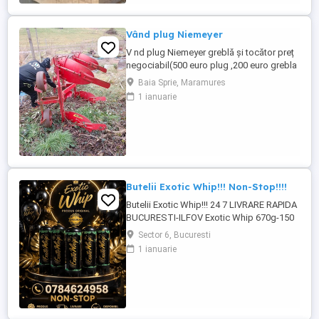
3 5,5 x 4 m RIGLE 5 5 X 4 m LAMBRIU 12,5 -
19 mm, 3-4m, clasa A PAZIE 20,25 cm ...
Vând plug Niemeyer
V nd plug Niemeyer greblă și tocător preț
negociabil(500 euro plug ,200 euro grebla
și 200 tocătorul)mai multe informațij la
Baia Sprie, Maramures
telefon
1 ianuarie
Butelii Exotic Whip!!! Non-Stop!!!!
Butelii Exotic Whip!!! 24 7 LIVRARE RAPIDA
BUCURESTI-ILFOV Exotic Whip 670g-150
lei!!!! PRODUS ORIGINAL SE POATE
Sector 6, Bucuresti
VERIFICA COD QR!!!
1 ianuarie