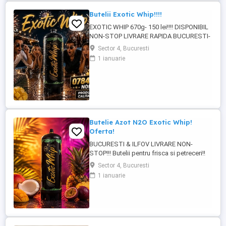
Butelii Exotic Whip!!!!
EXOTIC WHIP 670g- 150 lei!!!! DISPONIBIL
NON-STOP LIVRARE RAPIDA BUCURESTI-
ILFOV!!! PRODUS ORIGINAL CU COD QR
Sector 4, Bucuresti
PENTRU VERIFICARE!!!!
1 ianuarie
Butelie Azot N2O Exotic Whip!
Oferta!
BUCURESTI & ILFOV LIVRARE NON-
STOP!!! Butelii pentru frisca si petreceri!!
Exotic Whip 670g -150 lei Exotic Whip 2KG
Sector 4, Bucuresti
-350 lei Produs original se poate verifica
1 ianuarie
cu cod QR! Pentru mai multe detalii la !!!