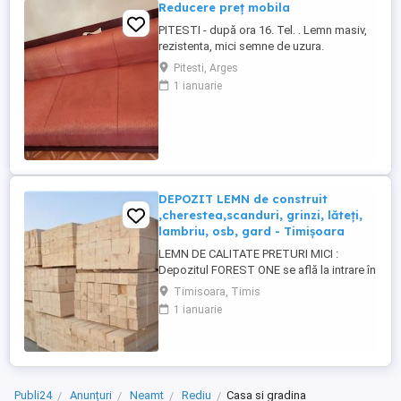
Reducere preț mobila
PITESTI - după ora 16. Tel. . Lemn masiv,
rezistenta, mici semne de uzura.
DORMITOR : Vitrină - 100 lei ; Canapea
Pitesti, Arges
extensibila - 100 lei (necesită curățare) ;
1 ianuarie
Noptiera cu oglinda - 50 lei. SUFRAGERIE :
Vitrină - 100 lei ; Bar și spațiu tv - 100 lei ;
Masă și 6 scaune - 75 lei ; Pat cu saltea
arcuri ...
DEPOZIT LEMN de construit
,cherestea,scanduri, grinzi, lăteți,
lambriu, osb, gard - Timișoara
LEMN DE CALITATE PRETURI MICI :
Depozitul FOREST ONE se află la intrare în
MOSNITA NOUA dinspre TIMISOARA. (
Timisoara, Timis
langa magazin Profi) SCANDURA
1 ianuarie
nedimensionată (3-5 m) SCANDURA
DULAP dimensionat CORNI GRINZI LATETI
3 5,5 x 4 m RIGLE 5 5 X 4 m LAMBRIU 12,5 -
19 mm, 3-4m, clasa A PAZIE 20,25 cm ...
Publi24
Anunțuri
Neamt
Rediu
Casa si gradina