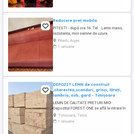
Reducere preț mobila
PITESTI - după ora 16. Tel. . Lemn masiv,
rezistenta, mici semne de uzura.
DORMITOR : Vitrină - 100 lei ; Canapea
Pitesti, Arges
extensibila - 100 lei (necesită curățare) ;
1 ianuarie
Noptiera cu oglinda - 50 lei. SUFRAGERIE :
Vitrină - 100 lei ; Bar și spațiu tv - 100 lei ;
Masă și 6 scaune - 75 lei ; Pat cu saltea
arcuri ...
DEPOZIT LEMN de construit
,cherestea,scanduri, grinzi, lăteți,
lambriu, osb, gard - Timișoara
LEMN DE CALITATE PRETURI MICI :
Depozitul FOREST ONE se află la intrare în
MOSNITA NOUA dinspre TIMISOARA. (
Timisoara, Timis
langa magazin Profi) SCANDURA
1 ianuarie
nedimensionată (3-5 m) SCANDURA
DULAP dimensionat CORNI GRINZI LATETI