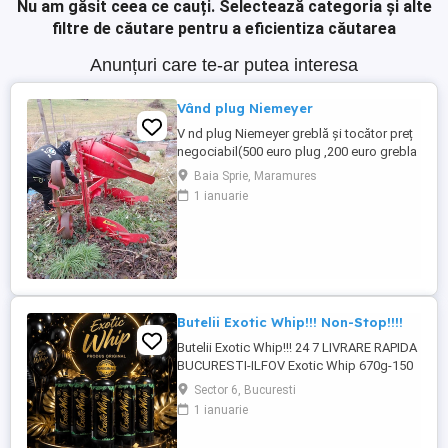
Nu am găsit ceea ce cauți.
Selectează categoria și alte
filtre de căutare pentru a eficientiza căutarea
Anunțuri care te-ar putea interesa
Vând plug Niemeyer
V nd plug Niemeyer greblă și tocător preț
negociabil(500 euro plug ,200 euro grebla
și 200 tocătorul)mai multe informațij la
Baia Sprie, Maramures
telefon
1 ianuarie
Butelii Exotic Whip!!! Non-Stop!!!!
Butelii Exotic Whip!!! 24 7 LIVRARE RAPIDA
BUCURESTI-ILFOV Exotic Whip 670g-150
lei!!!! PRODUS ORIGINAL SE POATE
Sector 6, Bucuresti
VERIFICA COD QR!!!
1 ianuarie