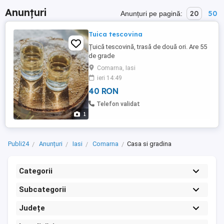
Anunțuri
20
50
Anunțuri pe pagină:
Tuica tescovina
Țuică tescovină, trasă de două ori. Are 55
de grade
Comarna, Iasi
ieri 14:49
40 RON
Telefon validat
1
Publi24
Anunțuri
Iasi
Comarna
Casa si gradina
Categorii
Subcategorii
Județe