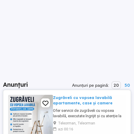
Anunțuri
20
50
Anunțuri pe pagină:
Zugrăveli cu vopsea lavabilă
apartamente, case și camere
Ofer servicii de zugrăveli cu vopsea
lavabilă, executate îngrijit și cu atenție la
detalii. Aplicare vopsea lavabilă pe pereți
Teleorman, Teleorman
și tavane Mici reparații și retușuri înainte
azi 00:16
de zugrăvire Acoperirea și protejarea