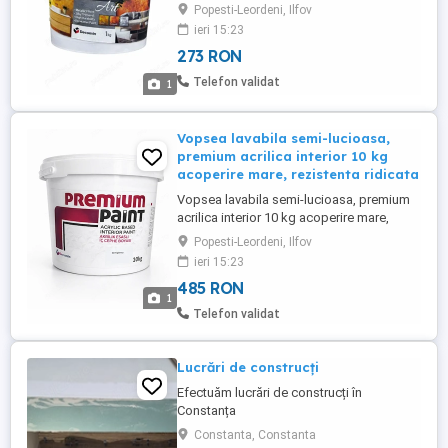
premium pereti interior decomin
Popesti-Leordeni, Ilfov
Transformă complet aspectul locuinței
ieri 15:23
tale cu vopseaua decorativă premium
273 RON
Fiesta Micro Metallic Art cu efect platină,
soluția ideală pentru realizarea unor
Telefon validat
1
finisaje interioare moderne, elegante ...
Vopsea lavabila semi-lucioasa,
premium acrilica interior 10 kg
acoperire mare, rezistenta ridicata
Vopsea lavabila semi-lucioasa, premium
acrilica interior 10 kg acoperire mare,
rezistenta ridicata, finisaj matasos pentru
Popesti-Leordeni, Ilfov
pereti si tavane Vopsea lavabila semi-
ieri 15:23
lucioasa premium pe baza de acril,
485 RON
special conceputa pentru pereti interiori si
1
tavane, oferind un finisaj elegant, matasos
Telefon validat
si usor lucios ...
Lucrări de construcți
Efectuăm lucrări de construcți în
Constanța
Constanta, Constanta