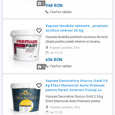
atat la interior cat si la exterior. Acest
1
968 RON
microciment profesional este perfect
pentru pereti, pardoseli, bai, bucatarii,
Telefon validat
scari sau spatii comerciale, ...
Vopsea lavabila satinata , premium
acrilica interior 10 kg
Vopsea lavabila premium pe baza de acril,
ideala pentru pereti interiori si tavane,
oferind un finisaj matasos si
Popesti-Leordeni, Ilfov
uniform.Aceasta vopsea acrilica pentru
ieri 15:25
interior are o acoperire excelenta,
636 RON
aderenta foarte buna si stabilitate ridicata
a culorii, fiind potrivita pentru orice tip de
Telefon validat
1
spatiu rezidential sau ...
Vopsea Decorativa Stucco Gold 2.5
kg Efect Marmorat Auriu Premium
pentru Pereti Interiori Finisaj Lu
Vopsea Decorativa Stucco Gold 2.5 kg
Efect Marmorat Auriu Premium pentru
Pereti Interiori Finisaj Lux Transforma
Popesti-Leordeni, Ilfov
orice spatiu intr-un interior elegant si
ieri 15:25
sofisticat cu vopseaua decorativa Stucco