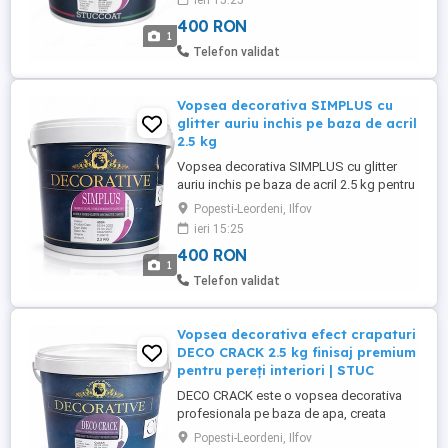
ieri 15:25
argintiu este alegerea ideala pentru cei
400 RON
care isi doresc un finisaj modern, elegant
1
si luminos pentru peretii interiori. Formula
Telefon validat
sa pe baza de acril ...
Vopsea decorativa SIMPLUS cu
glitter auriu inchis pe baza de acril
2.5 kg
Vopsea decorativa SIMPLUS cu glitter
auriu inchis pe baza de acril 2.5 kg pentru
pereti interiori finisaj premium STUCCOAT
Popesti-Leordeni, Ilfov
SIMPLUS este o vopsea decorativa
ieri 15:25
premium pe baza de acril, care contine
400 RON
glitter auriu inchis real, oferind peretilor un
1
aspect elegant, sofisticat si modern.
Telefon validat
Particulele de sclipici ...
Vopsea decorativa efect crapaturi
DECO CRACK 2.5 kg finisaj premium
pentru pereți interiori | STUC
DECO CRACK este o vopsea decorativa
profesionala pe baza de apa, creata
special pentru obtinerea unui efect
Popesti-Leordeni, Ilfov