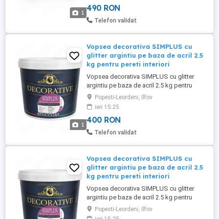
490 RON
Gold, un produs premium pe baza de
1
emulsie acrilica, conceput pentru a crea
Telefon validat
un efect marmorat cu reflexii ...
Vopsea decorativa SIMPLUS cu
glitter argintiu pe baza de acril 2.5
kg pentru pereti interiori
Vopsea decorativa SIMPLUS cu glitter
argintiu pe baza de acril 2.5 kg pentru
pereti interiori finisaj premium STUCCOAT
Popesti-Leordeni, Ilfov
Vopsea decorativa SIMPLUS cu glitter
ieri 15:25
argintiu este alegerea ideala pentru cei
400 RON
care isi doresc un finisaj modern, elegant
1
si luminos pentru peretii interiori. Formula
Telefon validat
sa pe baza de acril ...
Vopsea decorativa SIMPLUS cu
glitter argintiu pe baza de acril 2.5
kg pentru pereti interiori
Vopsea decorativa SIMPLUS cu glitter
argintiu pe baza de acril 2.5 kg pentru
pereti interiori finisaj premium STUCCOAT
Popesti-Leordeni, Ilfov
Vopsea decorativa SIMPLUS cu glitter