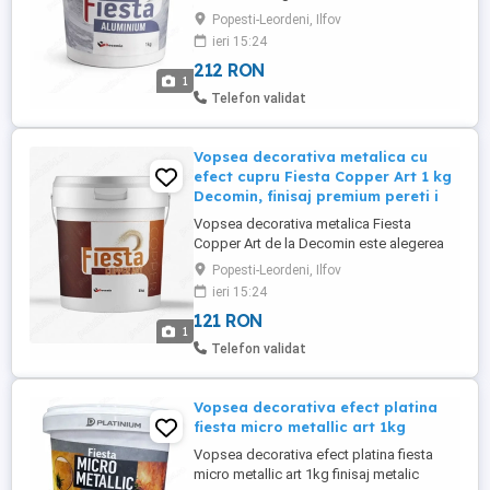
pentru Pereti Interiori Decomin
Popesti-Leordeni, Ilfov
Transforma orice spatiu intr-un interior
ieri 15:24
modern si elegant cu vopseaua
212 RON
decorativa metalica FIESTA Aluminium 1
1
kg, un produs premium pe baza de
Telefon validat
emulsie acrilica, special creat pentru
finisaje interioare ...
Vopsea decorativa metalica cu
efect cupru Fiesta Copper Art 1 kg
Decomin, finisaj premium pereti i
Vopsea decorativa metalica Fiesta
Copper Art de la Decomin este alegerea
ideala pentru cei care doresc sa
Popesti-Leordeni, Ilfov
transforme peretii intr-un element de
ieri 15:24
design spectaculos, cu efect de cupru
121 RON
elegant si reflexii metalice moderne.
1
Aceasta vopsea decorativa premium pe
Telefon validat
baza de emulsie acrilica contine pigmenti
metalici ...
Vopsea decorativa efect platina
fiesta micro metallic art 1kg
Vopsea decorativa efect platina fiesta
micro metallic art 1kg finisaj metalic