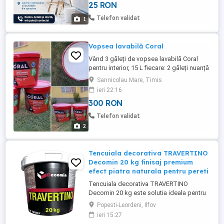
25 RON
mobilierului și a pardoselilor Lucrări curate
și îngrijite Seriozitate și prețuri corecte ...
Telefon validat
1
Vopsea lavabilă Coral
Vând 3 găleți de vopsea lavabilă Coral
pentru interior, 15 L fiecare: 2 găleți nuanță
alb (tifal) 1 găleată nuanță crem ( tifal)
Sannicolau Mare, Timis
Locație: Sânnicolau Mare Preț: 300 lei
ieri 22:16
găleata Telefon:
300 RON
Telefon validat
2
Tencuiala decorativa TRAVERTINO
Decomin 20 kg finisaj premium
efect piatra naturala pentru pereti
Tencuiala decorativa TRAVERTINO
Decomin 20 kg este solutia ideala pentru
realizarea unui finisaj premium cu efect de
Popesti-Leordeni, Ilfov
piatra naturala pe pereti interiori si
ieri 15:27
exteriori. Acest produs decorativ pe baza