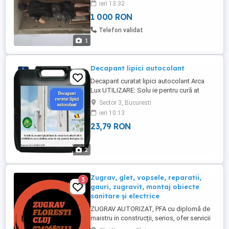
ieri 13:32
1 000 RON
Telefon validat
1
Decapant lipici autocolant
Decapant curatat lipici autocolant Arca
Lux UTILIZARE: Solu ie pentru cură at
lipiciul lasat de resturile de adeziv de la ab
Sector 3, Bucuresti
ibilduri, scoci, etichete, urmele de ruj,
ieri 10:13
grăsimi, funingine, etc.. PROPRIETATI:
23,79 RON
Lichid limpede, incolor, cu continut de
solventi, fara spumare. Adecvat pentru
toate ...
2
Zugrav, glet, vopsele, reparatii,
3
gauri, zugravit, montaj obiecte
sanitare și electrice
ZUGRAV AUTORIZAT, PFA cu diplomă de
maistru in construcții, serios, ofer servicii
de zugrăvit la asociatii de proprietari (de