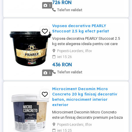
726 RON
de rasini acrilice si granule naturale ofera
1
un aspect elegant si sofisticat, fiind
Telefon validat
utilizat frecvent in ...
Vopsea decorativa PEARLY
Stuccoat 2.5 kg efect perlat
Vopsea decorativa PEARLY Stuccoat 2.5
kg este alegerea ideala pentru cei care
doresc un finisaj premium cu efect perlat
Popesti-Leordeni, Ilfov
elegant pe peretii interiori. Produsul ofera
ieri 15:26
un aspect sofisticat, modern si rafinat,
436 RON
fiind potrivit pentru living, dormitor, holuri
sau spatii comerciale unde designul
Telefon validat
1
interior conteaza. ...
Microciment Decomin Micro
Concreto 20 kg finisaj decorativ
beton, microciment interior
exterior
Microciment Decomin Micro Concreto
este un finisaj decorativ premium pe baza
de ciment, ideal pentru realizarea unui
Popesti-Leordeni, Ilfov
efect beton modern, elegant si durabil
ieri 15:25