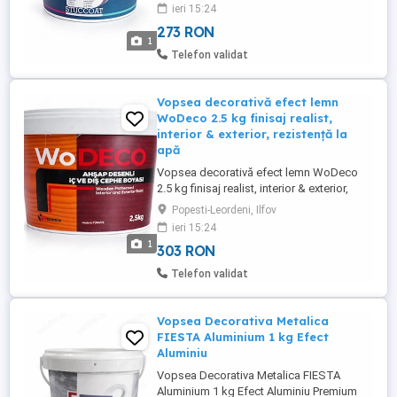
spectaculos de crapaturi decorative, ideal
ieri 15:24
pentru pereti interiori cu design modern
273 RON
sau clasic. Acest finisaj transforma
1
complet orice incapere, oferind un aspect
Telefon validat
artistic, elegant si exclusiv ...
Vopsea decorativă efect lemn
WoDeco 2.5 kg finisaj realist,
interior & exterior, rezistență la
apă
Vopsea decorativă efect lemn WoDeco
2.5 kg finisaj realist, interior & exterior,
rezistență la apă și aderență ridicată
Popesti-Leordeni, Ilfov
Transformă orice suprafață banală într-un
ieri 15:24
finisaj premium cu aspect natural de lemn
1
303 RON
folosind vopseaua decorativă WoDeco
efect lemn. Creată pe bază acrilică,
Telefon validat
această vopsea profesională ...
Vopsea Decorativa Metalica
FIESTA Aluminium 1 kg Efect
Aluminiu
Vopsea Decorativa Metalica FIESTA
Aluminium 1 kg Efect Aluminiu Premium