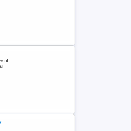
temul
ul
y