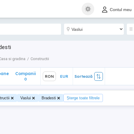
ane
Companii
RON
EUR
Sortează
Contul meu
0
desti
Casa si gradina
Constructii
oane
Companii
RON
EUR
Sortează
0
0
ructii
Vaslui
Bradesti
Șterge toate filtrele