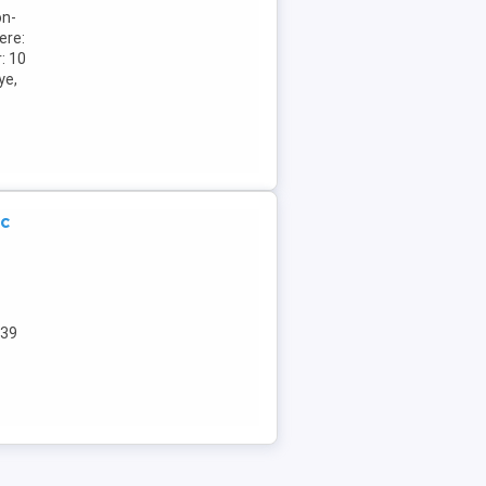
on-
ere:
: 10
ye,
ic
539