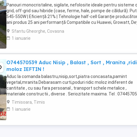
Panouri monocristaline, sigilate, nefolosite ideale pentru sisteme 
grid, off-grid sau hibride (case, ferme, hale, pompe de căldură). Put
545-550W | Eficiență 21% | Tehnologie half-cell Garanție producător
ani produs 25 ani performanță Compatibile cu Huawei, Growatt, De
GoodWe, ...
Sfantu Gheorghe, Covasna
1 ianuarie
O744570539 Aduc Nisip , Balast , Sort , Mranita ,rid
moloz IEFTIN !
Aduc la comanda balastru,nisip,sort,piatra concasata,pamint
vegetal,mranita.Debarasam curti,poduri ridic moloz indiferent de
cantitate , cu sau fara persoanal , transport schele metalice ,
materiale constructii , diverse . Seriozitate maxima. Tel : 0744570
Timisoara, Timis
1 ianuarie