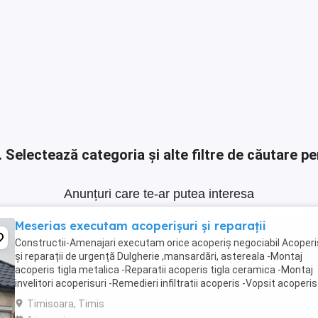
.
Selectează categoria și alte filtre de căutare pe
Anunțuri care te-ar putea interesa
Meserias executam acoperișuri și reparații
Constructii-Amenajari executam orice acoperiș negociabil Acoperi
și reparații de urgență Dulgherie ,mansardări, astereala -Montaj
acoperis tigla metalica -Reparatii acoperis tigla ceramica -Montaj
invelitori acoperisuri -Remedieri infiltratii acoperis -Vopsit acoperis
Sisteme pluviale - Jgheaburi -Dulgherie,mansardări, ...
Timisoara, Timis