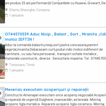
ani produs 25 ani performanță Compatibile cu Huawei, Growatt, De
GoodWe, ...
Sfantu Gheorghe, Covasna
1 ianuarie
O744570539 Aduc Nisip , Balast , Sort , Mranita ,rid
moloz IEFTIN !
Aduc la comanda balastru,nisip,sort,piatra concasata,pamint
vegetal,mranita.Debarasam curti,poduri ridic moloz indiferent de
cantitate , cu sau fara persoanal , transport schele metalice ,
materiale constructii , diverse . Seriozitate maxima. Tel : 0744570
Timisoara, Timis
1 ianuarie
Meserias executam acoperișuri și reparații
Constructii-Amenajari executam orice acoperiș negociabil Acoperi
și reparații de urgență Dulgherie ,mansardări, astereala -Montaj
acoperis tigla metalica -Reparatii acoperis tigla ceramica -Montaj