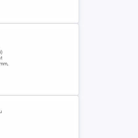
a
i)
at
9 mm,
u