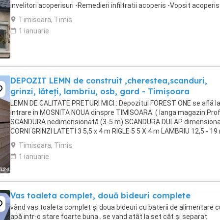
invelitori acoperisuri -Remedieri infiltratii acoperis -Vopsit acoperis
Sisteme pluviale - Jgheaburi -Dulgherie,mansardări, ...
Timisoara, Timis
1 ianuarie
DEPOZIT LEMN de construit ,cherestea,scanduri,
grinzi, lăteți, lambriu, osb, gard - Timișoara
LEMN DE CALITATE PRETURI MICI : Depozitul FOREST ONE se află l
intrare în MOSNITA NOUA dinspre TIMISOARA. ( langa magazin Prof
SCANDURA nedimensionată (3-5 m) SCANDURA DULAP dimension
CORNI GRINZI LATETI 3 5,5 x 4 m RIGLE 5 5 X 4 m LAMBRIU 12,5 - 1
3-4m, clasa A PAZIE 20,25 cm ...
Timisoara, Timis
1 ianuarie
Vas toaleta complet, două bideuri complete
vând vas toaleta complet și doua bideuri cu baterii de alimentare c
apă intr-o stare foarte buna . se vand atât la set cât și separat