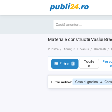
publi
24
.ro
Toate
Perso
Filtre
3
0
0
Materiale constructii Vaslui Bra
Publi24
Anunțuri
Vaslui
Bradesti
Toate
Pers
Filtre
3
0
→
Filtre active:
Casa si gradina
Const