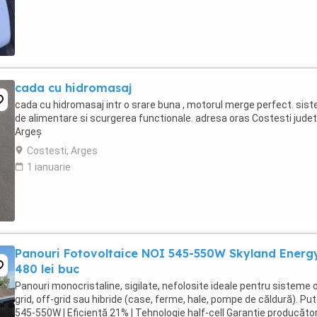
cada cu hidromasaj
cada cu hidromasaj intr o srare buna , motorul merge perfect. sis
de alimentare si scurgerea functionale. adresa oras Costesti judet
Argeș
Costesti, Arges
1 ianuarie
Panouri Fotovoltaice NOI 545-550W Skyland Energ
480 lei buc
Panouri monocristaline, sigilate, nefolosite ideale pentru sisteme 
grid, off-grid sau hibride (case, ferme, hale, pompe de căldură). Put
545-550W | Eficiență 21% | Tehnologie half-cell Garanție producător