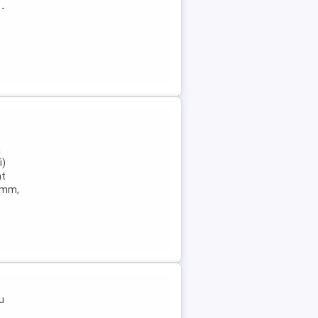
 -
a
i)
at
9 mm,
u