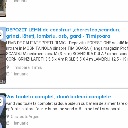
1 ianuarie
DEPOZIT LEMN de construit ,cherestea,scanduri,
grinzi, lăteți, lambriu, osb, gard - Timișoara
LEMN DE CALITATE PRETURI MICI : Depozitul FOREST ONE se află l
intrare în MOSNITA NOUA dinspre TIMISOARA. ( langa magazin Prof
SCANDURA nedimensionată (3-5 m) SCANDURA DULAP dimension
CORNI GRINZI LATETI 3 5,5 x 4 m RIGLE 5 5 X 4 m LAMBRIU 12,5 - 1
3-4m, clasa A PAZIE 20,25 cm ...
Timisoara, Timis
1 ianuarie
Vas toaleta complet, două bideuri complete
vând vas toaleta complet și doua bideuri cu baterii de alimentare c
apă intr-o stare foarte buna . se vand atât la set cât și separat
Costesti, Arges
1 ianuarie