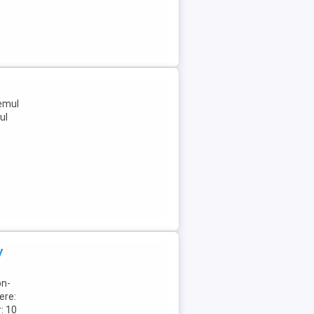
temul
ul
y
on-
ere:
: 10