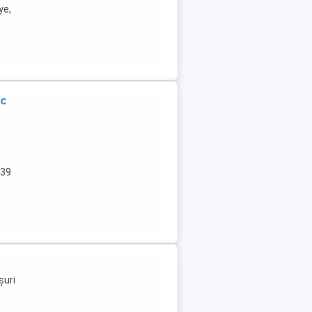
ye,
ic
539
șuri