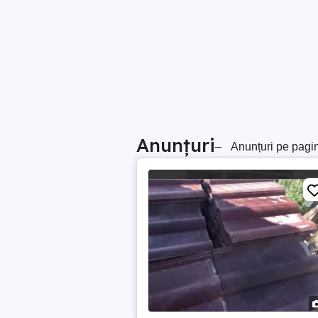
Anunțuri
–
Anunțuri pe pagi