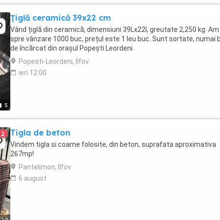
Țiglă ceramică 39x22 cm
Vând țiglă din ceramică, dimensiuni 39Lx22l, greutate 2,250 kg. Am
spre vânzare 1000 buc, prețul este 1 leu buc. Sunt sortate, numai
de încărcat din orașul Popești Leordeni.
Popesti-Leordeni, Ilfov
ieri 12:00
5
Tigla de beton
2
Vindem tigla si coame folosite, din beton, suprafata aproximativa
267mp!
Pantelimon, Ilfov
6 august