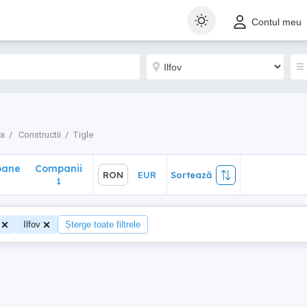
ane
Companii
RON
EUR
Sortează
Contul meu
1
na
Constructii
Tigle
oane
Companii
RON
EUR
Sortează
1
Ilfov
Șterge toate filtrele