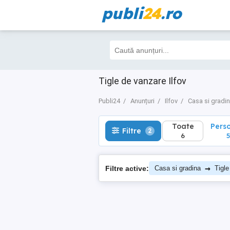
publi
24
.ro
Toate
Perso
Filtre
2
6
5
Tigle de vanzare Ilfov
Publi24
Anunțuri
Ilfov
Casa si gradi
Toate
Pers
Filtre
2
6
5
→
Filtre active:
Casa si gradina
Tigle