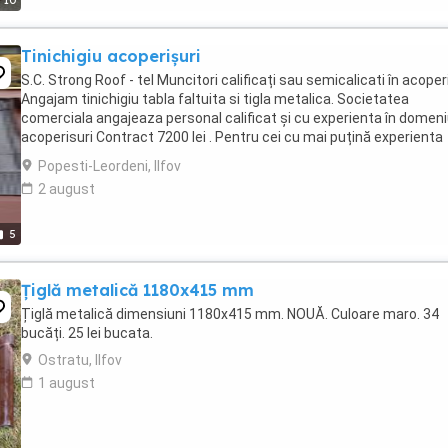
10
Tinichigiu acoperișuri
S.C. Strong Roof - tel Muncitori calificați sau semicalicati în acoper
Angajam tinichigiu tabla faltuita si tigla metalica. Societatea
comerciala angajeaza personal calificat și cu experienta în domen
acoperisuri Contract 7200 lei . Pentru cei cu mai puțină experienta
salariul se discuta ...
Popesti-Leordeni, Ilfov
2 august
5
Țiglă metalică 1180x415 mm
Țiglă metalică dimensiuni 1180x415 mm. NOUĂ. Culoare maro. 34
bucăți. 25 lei bucata.
Ostratu, Ilfov
1 august