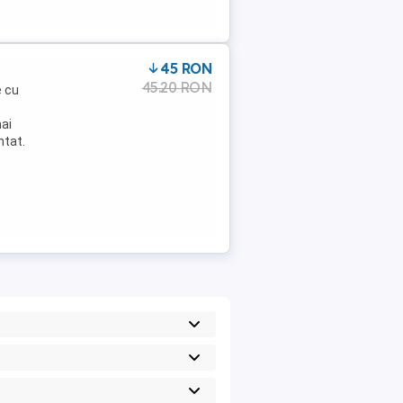
45 RON
45.20 RON
e cu
mai
ntat.