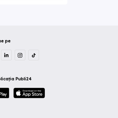
ne pe
licația Publi24