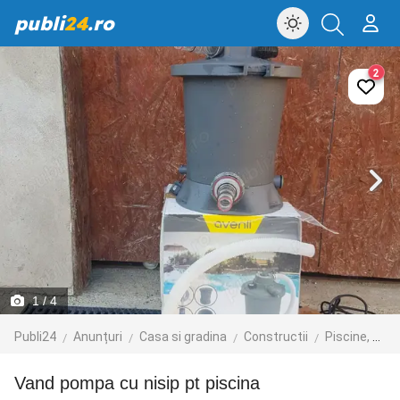
publi
24
.ro
2
1
/ 4
Publi24
Anunțuri
Casa si gradina
Constructii
Piscine, saune si solarii
Vand pompa cu nisip pt piscina