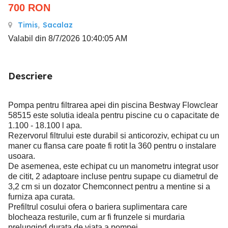
700
RON
Timis
,
Sacalaz
Valabil din 8/7/2026 10:40:05 AM
Descriere
Pompa pentru filtrarea apei din piscina Bestway Flowclear
58515 este solutia ideala pentru piscine cu o capacitate de
1.100 - 18.100 l apa.
Rezervorul filtrului este durabil si anticoroziv, echipat cu un
maner cu flansa care poate fi rotit la 360 pentru o instalare
usoara.
De asemenea, este echipat cu un manometru integrat usor
de citit, 2 adaptoare incluse pentru supape cu diametrul de
3,2 cm si un dozator Chemconnect pentru a mentine si a
furniza apa curata.
Prefiltrul cosului ofera o bariera suplimentara care
blocheaza resturile, cum ar fi frunzele si murdaria
prelungind durata de viata a pompei.