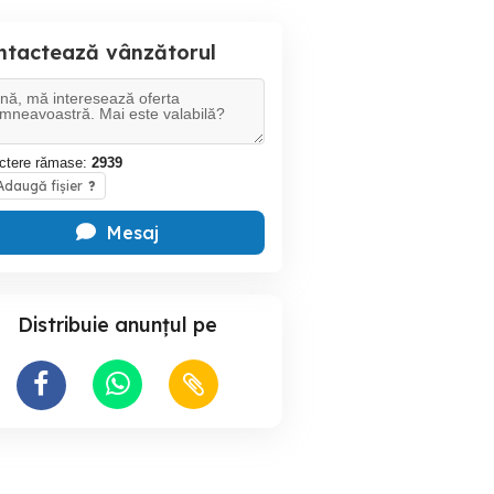
ntactează vânzătorul
ctere rămase:
2939
daugă fișier
?
Mesaj
Distribuie anunțul pe