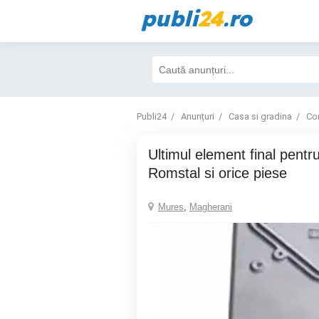
publi
24
.ro
Publi24
Anunțuri
Casa si gradina
Con
Ultimul element final pentru centrala Viadrus
Romstal si orice piese
Mures
,
Magherani