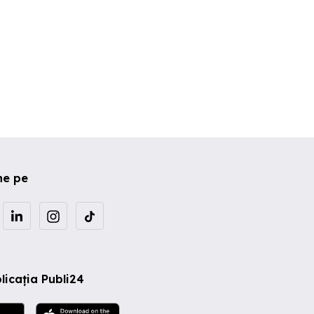
ne pe
licația Publi24