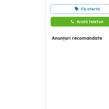
Fă ofertă
Arată telefon
Anunțuri recomandate
Vând termo șemineu
Vând elemenți centrală
Arad
6,500 RON