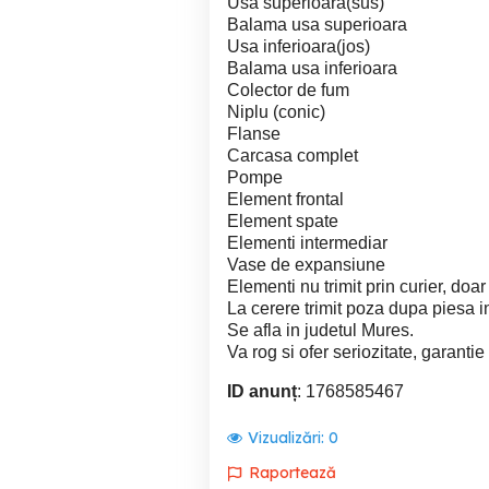
Usa superioara(sus)
Balama usa superioara
Usa inferioara(jos)
Balama usa inferioara
Colector de fum
Niplu (conic)
Flanse
Carcasa complet
Pompe
Element frontal
Element spate
Elementi intermediar
Vase de expansiune
Elementi nu trimit prin curier, doa
La cerere trimit poza dupa piesa i
Se afla in judetul Mures.
Va rog si ofer seriozitate, garantie
ID anunț
: 1768585467
Vizualizări:
0
Raportează