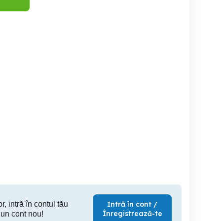
Detector gaz
Sobe Teracotă
Filtru magnetic, pentru
cent
Constanta
Constanta
C
60 RON
10 RON
3
r, intră în contul tău
Intră în cont /
Înregistrează-te
 un cont nou!