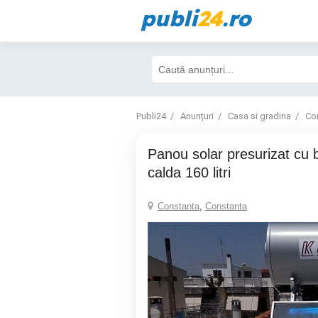
publi
24
.ro
Publi24
Anunțuri
Casa si gradina
Con
Panou solar presurizat cu boiler solar apa
calda 160 litri
Constanta
,
Constanta