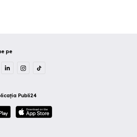
ne pe
licația Publi24