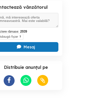
ntactează vânzătorul
ctere rămase:
2939
daugă fișier
?
Mesaj
Distribuie anunțul pe