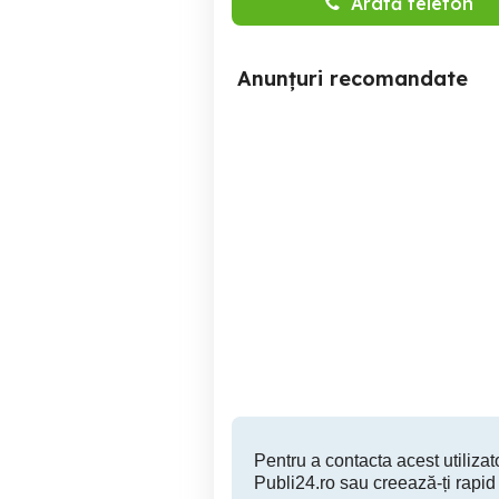
Arată telefon
Anunțuri recomandate
Pompa profesionala 2.5
kW - DAB Jet 300T
Constanta
365 EUR
Pentru a contacta acest utilizato
Publi24.ro sau creează-ți rapid