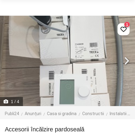
1
1
/ 4
Publi24
Anunțuri
Casa si gradina
Constructii
Instalatii de incalzire
Accesorii încălzire pardoseală