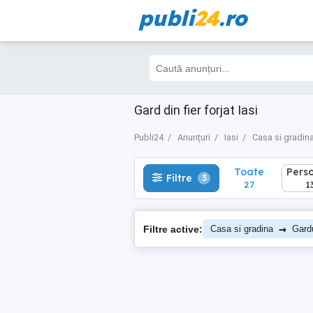
publi
24
.ro
Toate
Perso
Filtre
3
27
13
Gard din fier forjat Iasi
Publi24
Anunțuri
Iasi
Casa si gradin
Toate
Pers
Filtre
3
27
1
→
Filtre active:
Casa si gradina
Gardu