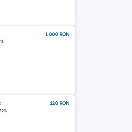
1 000 RON
ră
,
c
120 RON
ton,