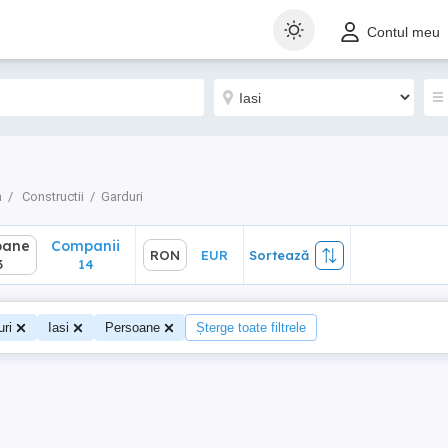
ane
Companii
RON
EUR
Sortează
Contul meu
14
a
Constructii
Garduri
oane
Companii
RON
EUR
Sortează
3
14
ri
Iasi
Persoane
Șterge toate filtrele