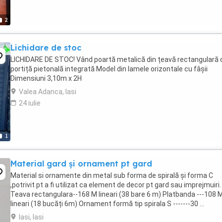
2
Lichidare de stoc
LICHIDARE DE STOC! Vând poartă metalică din țeavă rectangulară 
portiță pietonală integrată Model din lamele orizontale cu fâșii
Dimensiuni 3,10m x 2H
Valea Adanca, Iasi
24 iulie
1
Material gard și ornament pt gard
Material si ornamente din metal sub forma de spirală și forma C
,potrivit pt a fi utilizat ca element de decor pt gard sau imprejmuiri.
Teava rectangulara--168 M lineari (38 bare 6 m) Platbanda ---108 
lineari (18 bucăți 6m) Ornament formă tip spirala S -------30 ...
Iasi, Iasi