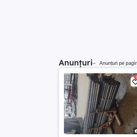
Anunțuri
–
Anunțuri pe pagi