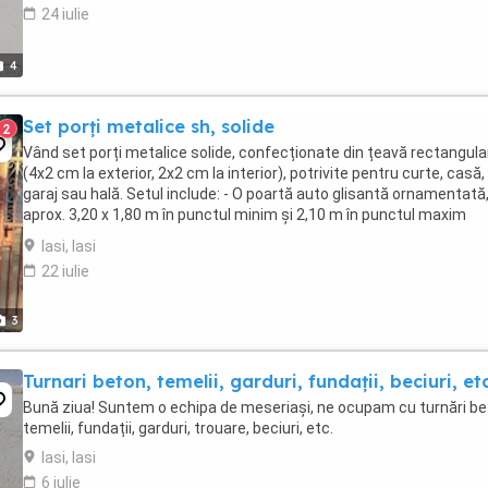
24 iulie
4
Set porți metalice sh, solide
2
Vând set porți metalice solide, confecționate din țeavă rectangula
(4x2 cm la exterior, 2x2 cm la interior), potrivite pentru curte, casă,
garaj sau hală. Setul include: - O poartă auto glisantă ornamentată
aprox. 3,20 x 1,80 m în punctul minim și 2,10 m în punctul maxim
(partea superioară este curbată, ...
Iasi, Iasi
22 iulie
3
Turnari beton, temelii, garduri, fundații, beciuri, et
Bună ziua! Suntem o echipa de meseriași, ne ocupam cu turnări be
temelii, fundații, garduri, trouare, beciuri, etc.
Iasi, Iasi
6 iulie