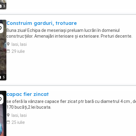
3
Construim garduri, trotuare
Buna ziua! Echipa de meseriași preluam lucrări în domeniul
construcțiilor. Amenajări interioare și exterioare. Preturi decente.
Iasi, Iasi
29 iulie
5
capac fier zincat
se oferă la vânzare capace fier zicat ptr bară cu diametrul 4 cm , d
170 bucăți,2 lei bucata.
Iasi, Iasi
25 iulie