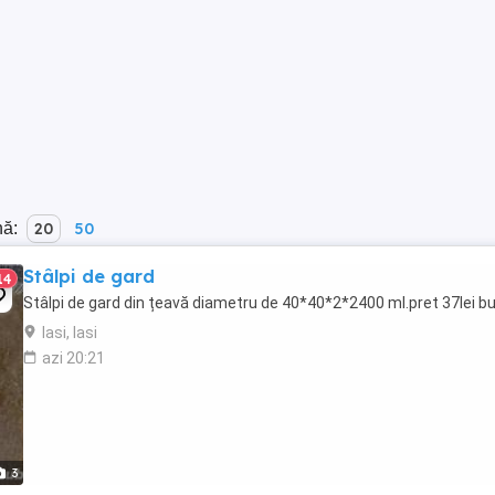
nă:
20
50
Stâlpi de gard
14
Stâlpi de gard din țeavă diametru de 40*40*2*2400 ml.pret 37lei bu
Iasi, Iasi
azi 20:21
3