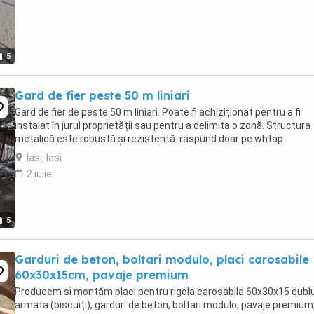
5
Gard de fier peste 50 m liniari
Gard de fier de peste 50 m liniari. Poate fi achiziționat pentru a fi
instalat în jurul proprietății sau pentru a delimita o zonă. Structura
metalică este robustă și rezistentă. raspund doar pe whtap
Iasi, Iasi
2 iulie
5
Garduri de beton, boltari modulo, placi carosabile
60x30x15cm, pavaje premium
Producem si montăm placi pentru rigola carosabila 60x30x15 dubl
armata (biscuiți), garduri de beton, boltari modulo, pavaje premium