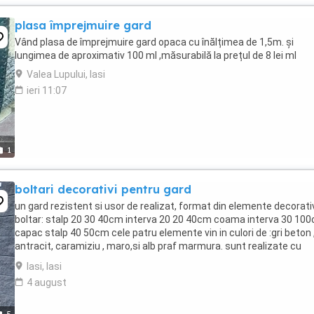
plasa împrejmuire gard
Vând plasa de împrejmuire gard opaca cu înălțimea de 1,5m. și
lungimea de aproximativ 100 ml ,măsurabilă la prețul de 8 lei ml
Valea Lupului, Iasi
ieri 11:07
1
boltari decorativi pentru gard
un gard rezistent si usor de realizat, format din elemente decorati
boltar: stalp 20 30 40cm interva 20 20 40cm coama interva 30 10
capac stalp 40 50cm cele patru elemente vin in culori de :gri beton ,
antracit, caramiziu , maro,si alb praf marmura. sunt realizate cu
materiale de cea mai buna ...
Iasi, Iasi
4 august