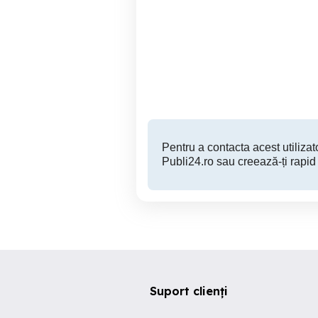
Vând casă de vacanta
Piatra Neamt
3,000 EUR
Pentru a contacta acest utilizato
Publi24.ro sau creează-ți rapid
Suport clienți