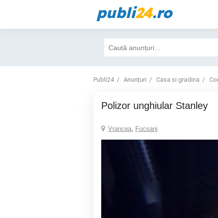
publi
24
.ro
Publi24
Anunțuri
Casa si gradina
Con
Polizor unghiular Stanley
Vrancea
,
Focsani