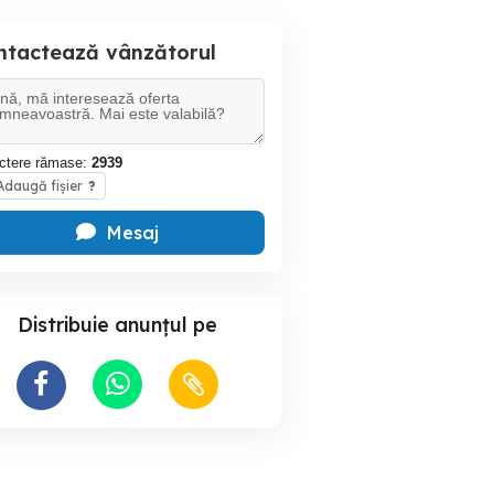
ntactează vânzătorul
ctere rămase:
2939
daugă fișier
?
Mesaj
Distribuie anunțul pe