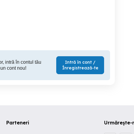
Polizoare Bosch
Lemn rotund calibrat prin
strunjire
Iasi
Rasnov
120 RON
2,600 RON
35
r, intră în contul tău
Intră în cont /
Înregistrează-te
 un cont nou!
Parteneri
Urmărește-