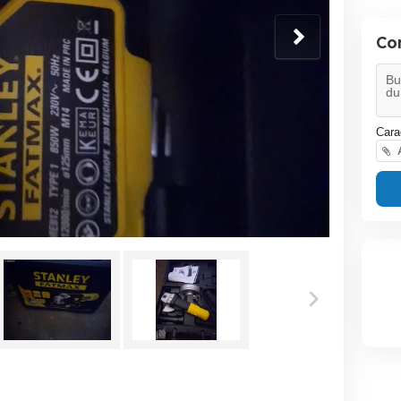
Co
Cara
A