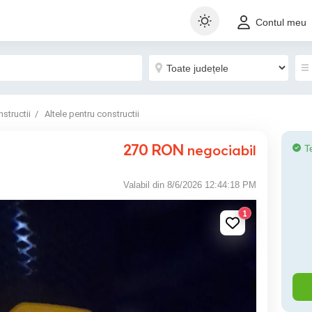
Contul meu
structii
Altele pentru constructii
270
RON
negociabil
T
Valabil din 8/6/2026 12:44:18 PM
1