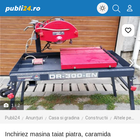
publi
24
.ro
1
/ 2
Publi24
Anunțuri
Casa si gradina
Constructii
Altele pentru constructii
Inchiriez masina taiat piatra, caramida