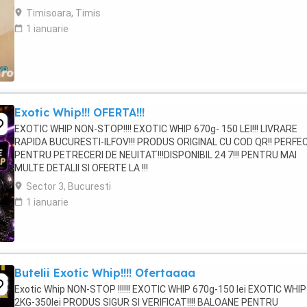
Timisoara, Timis
1 ianuarie
Exotic Whip!!! OFERTA!!!
EXOTIC WHIP NON-STOP!!!! EXOTIC WHIP 670g- 150 LEI!!! LIVRARE
RAPIDA BUCURESTI-ILFOV!!! PRODUS ORIGINAL CU COD QR!! PERFE
PENTRU PETRECERI DE NEUITAT!!!DISPONIBIL 24 7!!! PENTRU MAI
MULTE DETALII SI OFERTE LA !!!
Sector 3, Bucuresti
1 ianuarie
Butelii Exotic Whip!!!! Ofertaaaa
Exotic Whip NON-STOP !!!!!! EXOTIC WHIP 670g-150 lei EXOTIC WHIP
2KG-350lei PRODUS SIGUR SI VERIFICAT!!!! BALOANE PENTRU