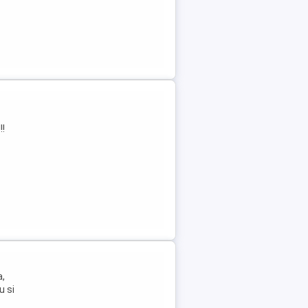
!!
a,
u si