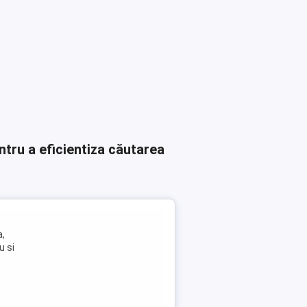
ntru a eficientiza căutarea
a,
u si