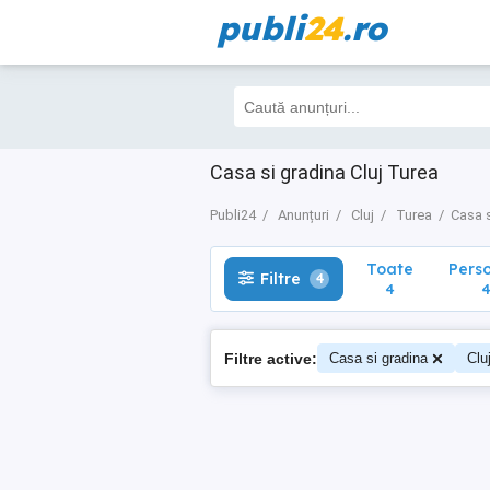
publi
24
.ro
Toate
Perso
Filtre
4
4
4
Casa si gradina Cluj Turea
Publi24
Anunțuri
Cluj
Turea
Casa s
Toate
Pers
Filtre
4
4
Filtre active:
Casa si gradina
Clu