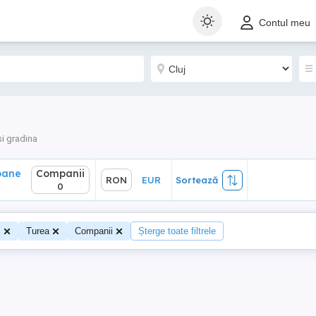
ane
Companii
RON
EUR
Sortează
Contul meu
0
i gradina
oane
Companii
RON
EUR
Sortează
4
0
j
Turea
Companii
Șterge toate filtrele