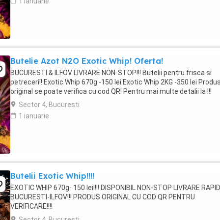
1 ianuarie
Butelie Azot N2O Exotic Whip! Oferta!
BUCURESTI & ILFOV LIVRARE NON-STOP!!! Butelii pentru frisca si
petreceri!! Exotic Whip 670g -150 lei Exotic Whip 2KG -350 lei Produ
original se poate verifica cu cod QR! Pentru mai multe detalii la !!!
Sector 4, Bucuresti
1 ianuarie
Butelii Exotic Whip!!!!
EXOTIC WHIP 670g- 150 lei!!!! DISPONIBIL NON-STOP LIVRARE RAPI
BUCURESTI-ILFOV!!! PRODUS ORIGINAL CU COD QR PENTRU
VERIFICARE!!!!
Sector 4, Bucuresti