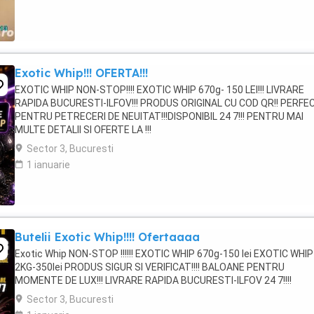
Exotic Whip!!! OFERTA!!!
EXOTIC WHIP NON-STOP!!!! EXOTIC WHIP 670g- 150 LEI!!! LIVRARE
RAPIDA BUCURESTI-ILFOV!!! PRODUS ORIGINAL CU COD QR!! PERFE
PENTRU PETRECERI DE NEUITAT!!!DISPONIBIL 24 7!!! PENTRU MAI
MULTE DETALII SI OFERTE LA !!!
Sector 3, Bucuresti
1 ianuarie
Butelii Exotic Whip!!!! Ofertaaaa
Exotic Whip NON-STOP !!!!!! EXOTIC WHIP 670g-150 lei EXOTIC WHIP
2KG-350lei PRODUS SIGUR SI VERIFICAT!!!! BALOANE PENTRU
MOMENTE DE LUX!!! LIVRARE RAPIDA BUCURESTI-ILFOV 24 7!!!!
Sector 3, Bucuresti