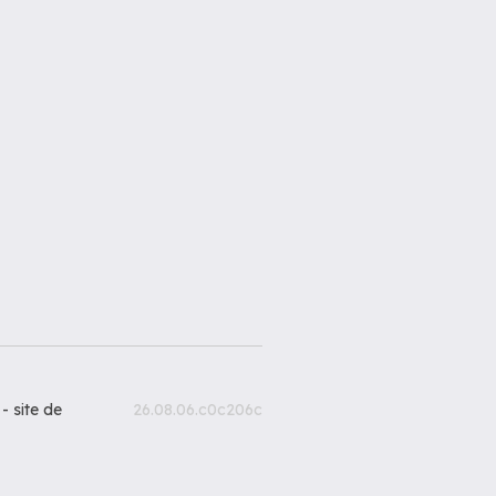
 -
site de
26.08.06.c0c206c