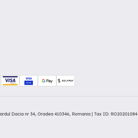
levardul Dacia nr 34, Oradea 410346, Romania | Tax ID: RO20201084