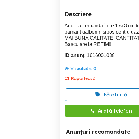
Descriere
Aduc la comanda între 1 și 3 mc tr
pamant galben nisipos pentru gazo
MAI BUNA CALITATE, CANTITATE 
Basculare la RETIM!!!
ID anunț
: 1616001038
Vizualizări:
0
Raportează
Fă ofertă
Arată telefon
Anunțuri recomandate