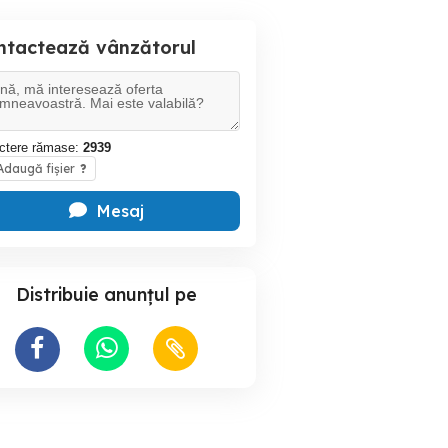
ntactează vânzătorul
ctere rămase:
2939
daugă fișier
?
Mesaj
Distribuie anunțul pe