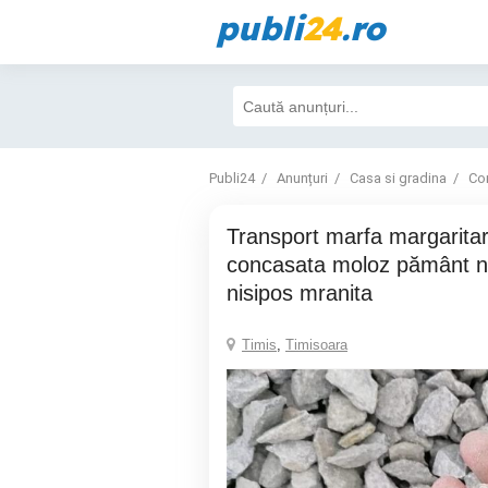
publi
24
.ro
Publi24
Anunțuri
Casa si gradina
Con
Transport marfa margaritar Sort nisip piatra
concasata moloz pământ n
nisipos mranita
Timis
,
Timisoara