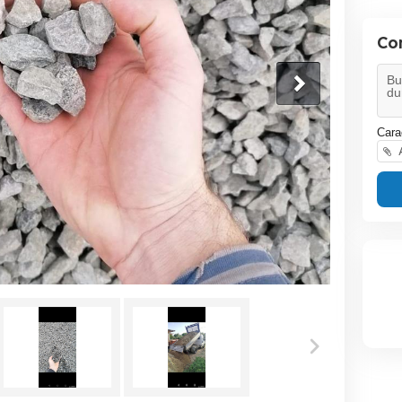
Co
Cara
A