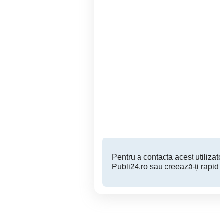
O744570539 Aduc Nisip ,
O723469483 Sort - Nisip -
Balast , Sort , Mranita
,ridic moloz IEFTIN !
Timisoara
1 RON
Pentru a contacta acest utilizato
Publi24.ro sau creează-ți rapid