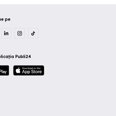
ne pe
licația Publi24