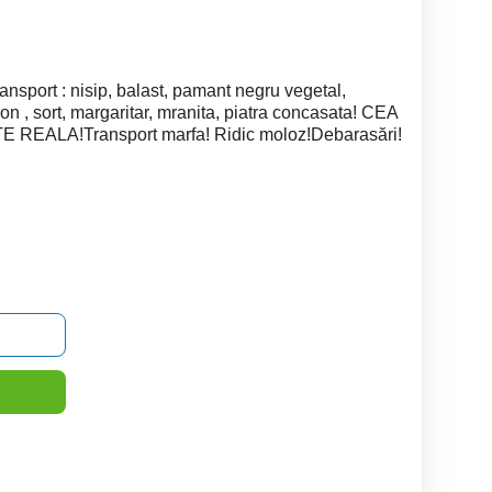
ansport : nisip, balast, pamant negru vegetal,
n , sort, margaritar, mranita, piatra concasata! CEA
REALA!Transport marfa! Ridic moloz!Debarasări!