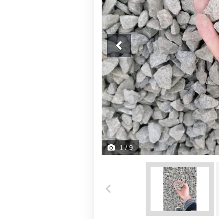
1
/ 9