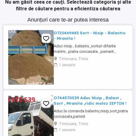
Nu am găsit ceea ce cauți.
Selectează categoria și alte
filtre de căutare pentru a eficientiza căutarea
Anunțuri care te-ar putea interesa
O723469483 Sort - Nisip - Balastru
- Mranita !
Aduc nisip , balastru ,sorturi diferite
marimi , piatra concasata , pamant ,
mranita , ridic moloz vrac sau la sac ,
Timisoara, Timis
deseuri , indiferent de cantitate , se
1 ianuarie
asigura manipulare la nevoie . Preturi la
intelegere . Non -Stop. o723469483
O744570539 Aduc Nisip , Balast ,
Sort , Mranita ,ridic moloz IEFTIN !
Aduc la comanda balastru,nisip,sort,piatra
concasata,pamint
vegetal,mranita.Debarasam curti,poduri
Timisoara, Timis
ridic moloz indiferent de cantitate , cu sau
1 ianuarie
fara persoanal , transport schele metalice