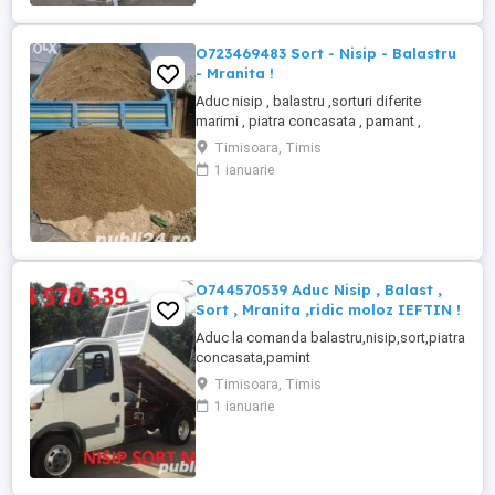
O723469483 Sort - Nisip - Balastru
- Mranita !
Aduc nisip , balastru ,sorturi diferite
marimi , piatra concasata , pamant ,
mranita , ridic moloz vrac sau la sac ,
Timisoara, Timis
deseuri , indiferent de cantitate , se
1 ianuarie
asigura manipulare la nevoie . Preturi la
intelegere . Non -Stop. o723469483
O744570539 Aduc Nisip , Balast ,
Sort , Mranita ,ridic moloz IEFTIN !
Aduc la comanda balastru,nisip,sort,piatra
concasata,pamint
vegetal,mranita.Debarasam curti,poduri
Timisoara, Timis
ridic moloz indiferent de cantitate , cu sau
1 ianuarie
fara persoanal , transport schele metalice
, materiale constructii , diverse .
Seriozitate maxima. Tel : 0744570539