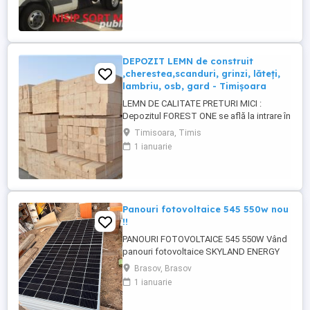
, materiale constructii , diverse .
Seriozitate maxima. Tel : 0744570539
DEPOZIT LEMN de construit
,cherestea,scanduri, grinzi, lăteți,
lambriu, osb, gard - Timișoara
LEMN DE CALITATE PRETURI MICI :
Depozitul FOREST ONE se află la intrare în
MOSNITA NOUA dinspre TIMISOARA. (
Timisoara, Timis
langa magazin Profi) SCANDURA
1 ianuarie
nedimensionată (3-5 m) SCANDURA
DULAP dimensionat CORNI GRINZI LATETI
3 5,5 x 4 m RIGLE 5 5 X 4 m LAMBRIU 12,5 -
19 mm, 3-4m, clasa A PAZIE 20,25 cm ...
Panouri fotovoltaice 545 550w nou
!!
PANOURI FOTOVOLTAICE 545 550W Vând
panouri fotovoltaice SKYLAND ENERGY
monocrystalline 545 550W, stare nouă,
Brasov, Brasov
nefolosite, sigilate. Panourile sunt ideale
1 ianuarie
pentru sisteme on-grid, off-grid sau
hibride. Eficiență foarte bună, tehnologie