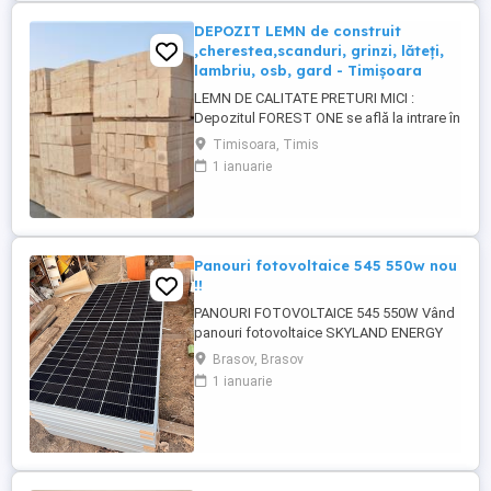
DEPOZIT LEMN de construit
,cherestea,scanduri, grinzi, lăteți,
lambriu, osb, gard - Timișoara
LEMN DE CALITATE PRETURI MICI :
Depozitul FOREST ONE se află la intrare în
MOSNITA NOUA dinspre TIMISOARA. (
Timisoara, Timis
langa magazin Profi) SCANDURA
1 ianuarie
nedimensionată (3-5 m) SCANDURA
DULAP dimensionat CORNI GRINZI LATETI
3 5,5 x 4 m RIGLE 5 5 X 4 m LAMBRIU 12,5 -
19 mm, 3-4m, clasa A PAZIE 20,25 cm ...
Panouri fotovoltaice 545 550w nou
!!
PANOURI FOTOVOLTAICE 545 550W Vând
panouri fotovoltaice SKYLAND ENERGY
monocrystalline 545 550W, stare nouă,
Brasov, Brasov
nefolosite, sigilate. Panourile sunt ideale
1 ianuarie
pentru sisteme on-grid, off-grid sau
hibride. Eficiență foarte bună, tehnologie
half-cell, curent stabil și pierderi reduse
chiar și la temperaturi ...