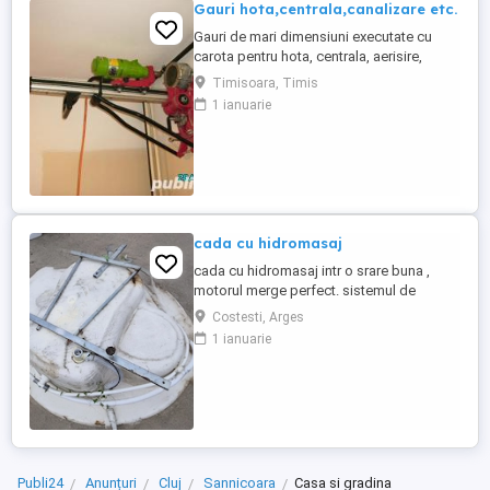
Gauri hota,centrala,canalizare etc.
Gauri de mari dimensiuni executate cu
carota pentru hota, centrala, aerisire,
scurgeri,traversari, etc., fara praf, pana la
Timisoara, Timis
250mm diametru si lungime de 1 metru.
1 ianuarie
Deplasare in Timis. Tel. .
cada cu hidromasaj
cada cu hidromasaj intr o srare buna ,
motorul merge perfect. sistemul de
alimentare si scurgerea functionale.
Costesti, Arges
adresa oras Costesti judetul Argeș
1 ianuarie
Publi24
Anunțuri
Cluj
Sannicoara
Casa si gradina