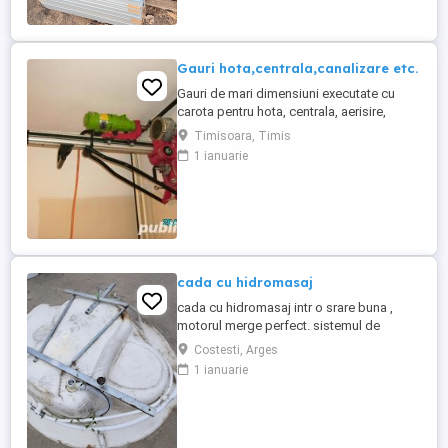
half-cell, curent stabil și pierderi reduse
chiar și la temperaturi ...
Gauri hota,centrala,canalizare etc.
Gauri de mari dimensiuni executate cu
carota pentru hota, centrala, aerisire,
scurgeri,traversari, etc., fara praf, pana la
Timisoara, Timis
250mm diametru si lungime de 1 metru.
1 ianuarie
Deplasare in Timis. Tel. .
cada cu hidromasaj
cada cu hidromasaj intr o srare buna ,
motorul merge perfect. sistemul de
alimentare si scurgerea functionale.
Costesti, Arges
adresa oras Costesti judetul Argeș
1 ianuarie