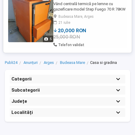
Vând centrală termică pe lemne cu
gazeificare model Step Fuego 70 R 78KW
STEFU75R. Dotată cu panou de comandă
Budeasa Mare, Arges
Funcții și variații pentru setarea
21 iulie
parametrilor Funcționare încălzire și apă
20,000 RON
sau individuală doar încălzire. Capacitate
25,000 RON
Încălzire apă cu boiler sau puffer. Putere
5
utilă 70 KW putere maximă ...
Telefon validat
Publi24
Anunțuri
Arges
Budeasa Mare
Casa si gradina
Categorii
Subcategorii
Județe
Localități