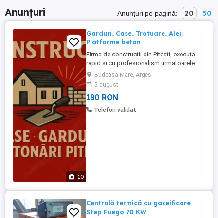
Anunțuri
20
50
Anunțuri pe pagină:
Garduri, Case, Trotuare, Alei,
Platforme beton
Firma de constructii din Pitesti, executa
rapid si cu profesionalism urmatoarele
lucrari : - Trotuare perimetrale - Alei
Budeasa Mare, Arges
pietonale - Alei carosabile - Parcare auto -
5 august
Podet trecere sant de scurgere a apelor -
180 RON
Construire gard ( fundatie, elevatie, stalpi
beton - Gard (fundatie elevatie,teava
Telefon validat
rectangulara+ ...
10
Centrală termică cu gazeificare
Step Fuego 70 KW