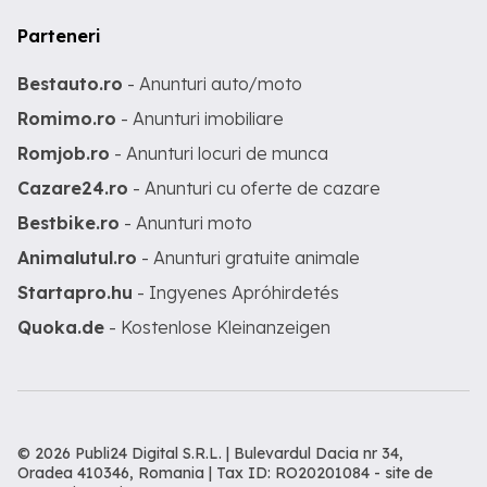
Parteneri
Bestauto.ro
- Anunturi auto/moto
Romimo.ro
- Anunturi imobiliare
Romjob.ro
- Anunturi locuri de munca
Cazare24.ro
- Anunturi cu oferte de cazare
Bestbike.ro
- Anunturi moto
Animalutul.ro
- Anunturi gratuite animale
Startapro.hu
- Ingyenes Apróhirdetés
Quoka.de
- Kostenlose Kleinanzeigen
© 2026 Publi24 Digital S.R.L. | Bulevardul Dacia nr 34,
Oradea 410346, Romania | Tax ID: RO20201084 -
site de