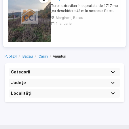
Teren extravilan in suprafata de 1717 mp
,cu deschidere 42 m la soseaua Bacau-
Mpinesti. Desi acest teren este extravilan
Margineni, Bacau
,deschiderea mare la DN 2G ( 42 m) poate
1 ianuarie
fi elementul de atractivitate pt o gama
extinsa de activitati economice /
comerciale care sa se alimenteze din
traficul constant existent din ...
Publi24
Bacau
Casin
Anunturi
Categorii
Județe
Localități