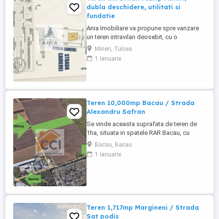
dubla deschidere, utilitati si
fundatie
Ania Imobiliare va propune spre vanzare
un teren intravilan deosebit, cu o
suprafata de 761 mp, situat in localitatea
Mineri, Tulcea
Mineri, chiar la strada principala (DN22).
1 ianuarie
Proprietatea are toate actele la zi
(Cadastru si Carte Funciara nr. 31671). ​
Avantaje tehnice si logistice: ​-Dubla
deschidere: 17.56 metri ...
Teren 10,000mp Bacau / Strada
Alexandru Safran
Se vinde aceasta suprafata de teren de
1ha, situata in spatele RAR Bacau, cu
acces din strada Alexandru Safran printr-
Bacau, Bacau
un drum public perpendicular pe aceasta
1 ianuarie
de aprox. 250 m. Zona a fost inclusa la
actualizarea PUG ului mun. Bacau in
intravilanul extins ,fapt care ii confera
valente puternice de dezvoltare ...
Teren 1,717mp Margineni / Strada
Sat podis