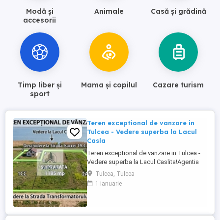
Modă și
Animale
Casă și grădină
accesorii
Timp liber și
Mama și copilul
Cazare turism
sport
Teren exceptional de vanzare in
Tulcea - Vedere superba la Lacul
Casla
Teren exceptional de vanzare in Tulcea -
Vedere superba la Lacul Caslita! ​Agentia
noastra va propune spre vanzare o
Tulcea, Tulcea
oportunitate excelenta, ideala atat pentru
1 ianuarie
constructia unei locuinte de vis, cat si
pentru o investitie imobiliara sigura. Va
prezentam un teren intravilan deosebit, cu
o pozitionare ...