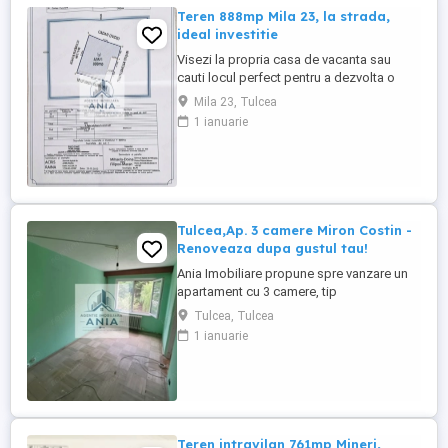
Teren 888mp Mila 23, la strada,
ideal investitie
Visezi la propria casa de vacanta sau
cauti locul perfect pentru a dezvolta o
pensiune in superba Delta a Dunarii?
Mila 23, Tulcea
Avem proprietatea ideala pentru tine! ​
1 ianuarie
Locatie Premium: Mila 23 (UAT Crisan),
Jud. Tulcea - excelent pozitionat pe
strada principala (Str. Nufarului). ​-
Transport si Acces: Aflat la doar ...
Tulcea,Ap. 3 camere Miron Costin -
Renoveaza dupa gustul tau!
Ania Imobiliare propune spre vanzare un
apartament cu 3 camere, tip
semidecomandat, situat intr-o zona
Tulcea, Tulcea
extrem de accesibila de pe strada Miron
1 ianuarie
Costin. ​Cu o suprafata de 39 mp (fara
balcon), locuinta necesita renovare
completa. Acest aspect reprezinta un
avantaj pentru viitorul proprietar, oferind
ocazia ...
Teren intravilan 761mp Mineri,