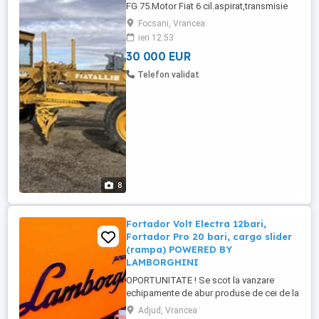
FG 75.Motor Fiat 6 cil.aspirat,transmisie
automata,tonne 14,ore 3400,anul
Focsani, Vrancea
1997.Arata si funcționează
ieri 12:53
impecabil,merita văzut si probat.Import
30 000 EUR
recent. 30 000 plus tva neg.
Telefon validat
8
Fortador Volt Electra 12bari,
Fortador Pro 20 bari, cargo slider
(rampa) POWERED BY
LAMBORGHINI
OPORTUNITATE ! Se scot la vanzare
echipamente de abur produse de cei de la
LAMBORGHINI! Pot fi folosite în diferite
Adjud, Vrancea
domenii cum ar fi - detailing, HORECA,