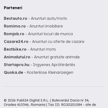
Parteneri
Bestauto.ro
- Anunturi auto/moto
Romimo.ro
- Anunturi imobiliare
Romjob.ro
- Anunturi locuri de munca
Cazare24.ro
- Anunturi cu oferte de cazare
Bestbike.ro
- Anunturi moto
Animalutul.ro
- Anunturi gratuite animale
Startapro.hu
- Ingyenes Apróhirdetés
Quoka.de
- Kostenlose Kleinanzeigen
© 2026 Publi24 Digital S.R.L. | Bulevardul Dacia nr 34,
Oradea 410346, Romania | Tax ID: RO20201084 -
site de