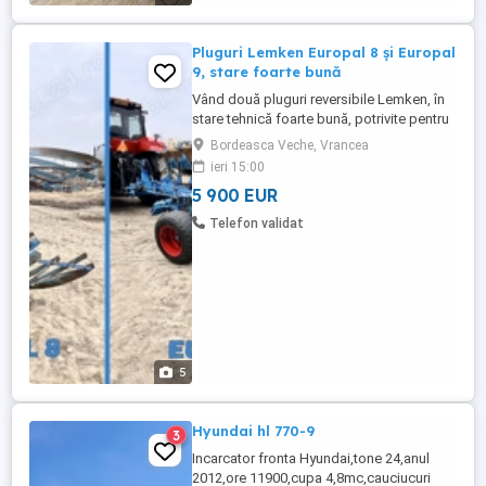
Pluguri Lemken Europal 8 și Europal
9, stare foarte bună
Vând două pluguri reversibile Lemken, în
stare tehnică foarte bună, potrivite pentru
lucrări agricole intensive. Se vând separat,
Bordeasca Veche, Vrancea
fiecare cu specificațiile și prețul propriu: -
ieri 15:00
Plug Lemken Europal 8 5+1 trupite: * An
5 900 EUR
fabricație: 2005 * Configurație: 5+1 trupite
* Tip: reversibil, purtat * Lățime de ...
Telefon validat
5
Hyundai hl 770-9
3
Incarcator fronta Hyundai,tone 24,anul
2012,ore 11900,cupa 4,8mc,cauciucuri