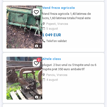
Vand freza agricola
Vand freza agricola 1,40 latimea de
lucru,1,60 latimea totala.Frezal este
modelul dezaxact..
Popesti, Vrancea
5 august
1 049 EUR
Telefon validat
4
Altele class
2
pluguri. 2 buc unul cu 5 trupite unul cu 6
trupite pret 350 euro ambele tlf
Panciu, Vrancea
4 august
4