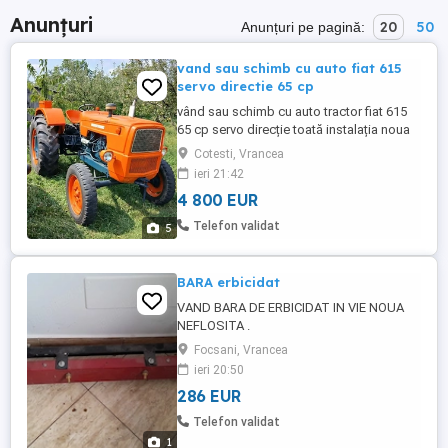
Anunțuri
20
50
Anunțuri pe pagină:
vand sau schimb cu auto fiat 615
servo directie 65 cp
vând sau schimb cu auto tractor fiat 615
65 cp servo direcție toată instalația noua
lumini semnalizări led -uri mai multe detalii
Cotesti, Vrancea
in privat ofer video la cerere
ieri 21:42
4 800 EUR
Telefon validat
5
BARA erbicidat
VAND BARA DE ERBICIDAT IN VIE NOUA
NEFLOSITA .
Focsani, Vrancea
ieri 20:50
286 EUR
Telefon validat
1