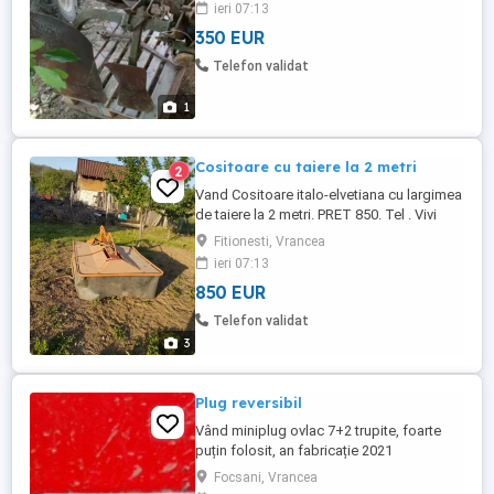
ieri 07:13
350 EUR
Telefon validat
1
Cositoare cu taiere la 2 metri
2
Vand Cositoare italo-elvetiana cu largimea
de taiere la 2 metri. PRET 850. Tel . Vivi
Fitionesti, Vrancea
ieri 07:13
850 EUR
Telefon validat
3
Plug reversibil
Vând miniplug ovlac 7+2 trupite, foarte
puțin folosit, an fabricație 2021
Focsani, Vrancea