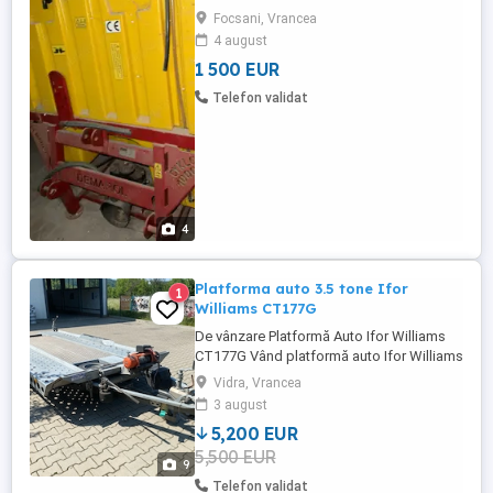
mai multe detalii sau poze nu ezitati sa ma
Focsani, Vrancea
contactati la telefon sau prin mesaje.
4 august
1 500 EUR
Telefon validat
4
Platforma auto 3.5 tone Ifor
1
Williams CT177G
De vânzare Platformă Auto Ifor Williams
CT177G Vând platformă auto Ifor Williams
CT177G, robustă și fiabilă, ideală pentru
Vidra, Vrancea
transport autoturisme, SUV-uri,
3 august
autoutilitare și utilaje ușoare. Platforma
5,200 EUR
este echipată cu troliu electric și sistem
5,500 EUR
suplimentar de stabilizare la rulare,
9
oferind siguranță și ...
Telefon validat