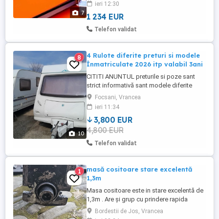
ieri 12:30
industria vinului, apicolă, sănătate,
7
1 234 EUR
wellness & spa, etc. ACESTA MAI
REPREZINTA UN MARE AVANTAJ PENTRU
Telefon validat
CEI CE VOR SA LUCREZE MOBIL ACELA ...
4 Rulote diferite preturi si modele
8
Înmatriculate 2026 itp valabil 3ani
CITITI ANUNTUL preturile si poze sant
strict informativă sant modele diferite
2003 3800e pana la 2008 6500 se poate
Focsani, Vrancea
vedea la fața locului sau aduce pe
ieri 11:34
comanda Proprietar vând rulote complet
3,800 EUR
utilate cu baie bucătărie proprie mai multe
4,800 EUR
modele diferite e an toate sant
10
Înmatriculate România in 2026 ...
Telefon validat
masă cositoare stare excelentă
1
1,3m
Masa cositoare este in stare excelentă de
1,3m . Are și grup cu prindere rapida
Bordestii de Jos, Vrancea