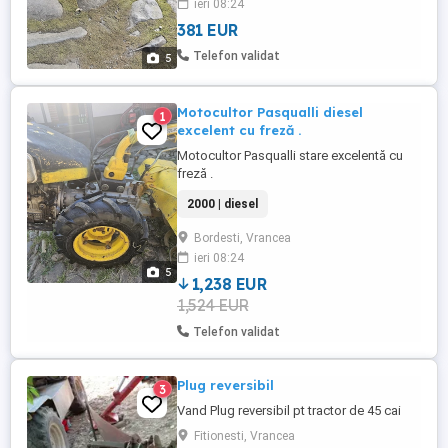
ieri 08:24
381 EUR
Telefon validat
5
Motocultor Pasqualli diesel
1
excelent cu freză .
Motocultor Pasqualli stare excelentă cu
freză .
2000 | diesel
Bordesti, Vrancea
ieri 08:24
5
1,238 EUR
1,524 EUR
Telefon validat
Plug reversibil
3
Vand Plug reversibil pt tractor de 45 cai
Fitionesti, Vrancea