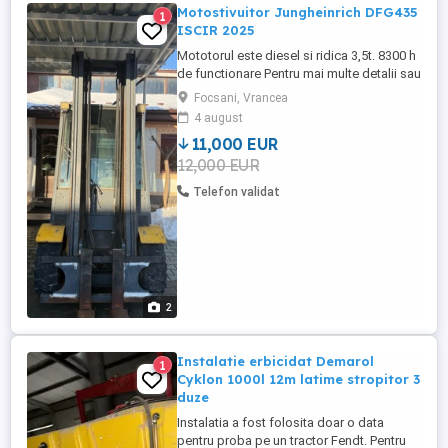
Motostivuitor Jungheinrich DFG435
1
ISCIR 2025
Mototorul este diesel si ridica 3,5t. 8300 h
de functionare Pentru mai multe detalii sau
poze nu ezitati sa ma contactati telefonic
Focsani, Vrancea
sau prin mesaj.
4 august
11,000 EUR
12,000 EUR
Telefon validat
2
Instalatie erbicidat Demarol
1
Cyklon 1000l 12m latime stropitor 3
duze
Instalatia a fost folosita doar o data
pentru proba pe un tractor Fendt. Pentru