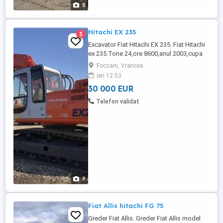
8
Hitachi EX 235
5
Excavator Fiat Hitachi EX 235. Fiat Hitachi
ex 235.Tone 24,ore 8600,anul 2003,cupa
1,5mc,cale de rulare 70%,pompe si motor
Focsani, Vrancea
perfecte. Utilaj controlat si verificat in
ieri 12:53
totalitate.Import recent.€ 30000 neg
30 000 EUR
Telefon validat
8
Fiat Allis hitachi FG 75
Greder Fiat Allis. Greder Fiat Allis model