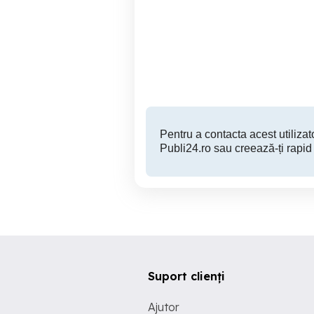
vând motocultor
Remorca de strans fan,
Zlatunoaia
3,000 RON
Pentru a contacta acest utilizato
Publi24.ro sau creează-ți rapid
Suport clienți
Ajutor