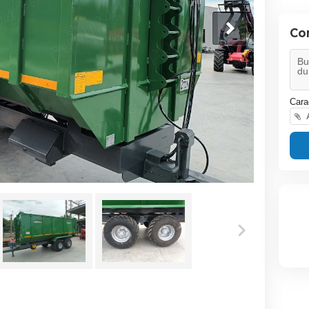
Co
Cara
A