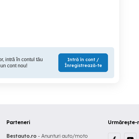
Balotiera claas markant 50
Combin
paie, lucerna, etc.
Lisna
Sendreni
1,500 EUR
2,200 EUR
28,
r, intră în contul tău
Intră în cont /
Înregistrează-te
 un cont nou!
Parteneri
Urmărește-
Bestauto.ro
- Anunturi auto/moto