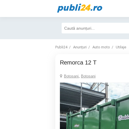
publi
24
.ro
Publi24
Anunțuri
Auto moto
Utilaje
Remorca 12 T
Botosani
,
Botosani