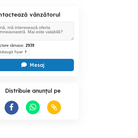
ntactează vânzătorul
ctere rămase:
2939
daugă fișier
?
Mesaj
Distribuie anunțul pe