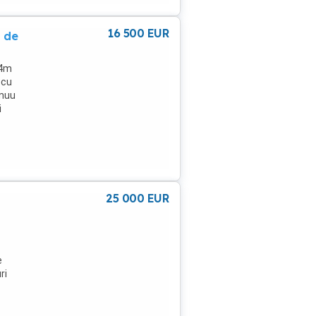
16 500
EUR
i de
24m
 cu
inuu
i
i
25 000
EUR
e
ri
este