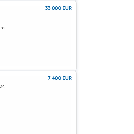
33 000
EUR
rci
i
de
7 400
EUR
24;
00-
ectie