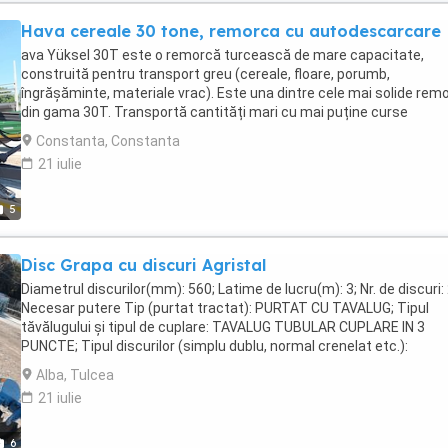
Hava cereale 30 tone, remorca cu autodescarcare
ava Yüksel 30T este o remorcă turcească de mare capacitate,
construită pentru transport greu (cereale, floare, porumb,
îngrășăminte, materiale vrac). Este una dintre cele mai solide remo
din gama 30T. Transportă cantități mari cu mai puține curse
Stabilitate foarte bună la încărcare maximă Ideală pentru campani
Constanta, Constanta
mari (grâu, porumb, floare) Cost de întreținere redus Durată lungă 
21 iulie
viață datorită structurii masive
5
Disc Grapa cu discuri Agristal
Diametrul discurilor(mm): 560; Latime de lucru(m): 3; Nr. de discuri: 
Necesar putere Tip (purtat tractat): PURTAT CU TAVALUG; Tipul
tăvălugului și tipul de cuplare: TAVALUG TUBULAR CUPLARE IN 3
PUNCTE; Tipul discurilor (simplu dublu, normal crenelat etc.):
CRENELAT Observatii Echipare Lungime totala 3000mm, Greutate
Alba, Tulcea
1400kg, Numar de discuri 24, Cu tavalug tip bara Necesar putere 1
21 iulie
120Cp 2 rânduri de discuri fi 560 distanta intre discuri 850mm prot
cauciuc 40x180mm ecrane laterale reglabile discuri de margine cu
reglare a adâncimii reglarea adâncimii (șurub roman) hub-uri fără
6