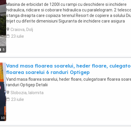
soarelui. Nu ezitati sa ne contactati pentru alte detalii! Ana,
Masina de erbicidat de 1200l cu rampi cu deschidere si inchidere
Inproconsa.
hidraulica, ridicare si coborare hidraulica cu paralelogram. 2 teles
stanga dreapta care copiaza terenul Resort de copiere a solului Di
trijet cu diferite dimenisiuni Siguranta de inchidere care asigura
blocarea in timpul vibratiei Sistem de filtrare cu 4 diuze apa pe lan
Craiova, Dolj
filtrul principal Are 4 tronsoane de inchidere Balbotaj Premixer Car
23 iulie
Bolturi Bazin de spalare maini si masina Furtun alimentare direct d
sursa de apa Reglaj debit de pulverizare pe ha Lancii independente
deschidere stanga sau dreapta in functie de nevoi Kit de lumini pe
5
rampi Extensie deschidere pentru comenzi din cabina
Vand masa floarea soarelui, heder floare, culegat
floarea soarelui 6 randuri Optigep
Vand masa floarea soarelui, heder floare, culegatoare floarea soare
randuri Optigep Detalii
Slobozia, Ialomita
23 iulie
10