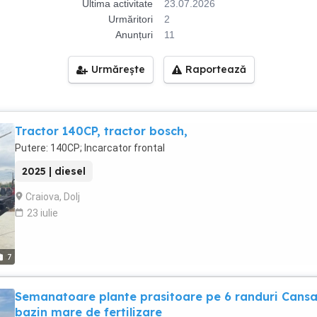
Ultima activitate
23.07.2026
Urmăritori
2
Anunțuri
11
Urmărește
Raportează
Tractor 140CP, tractor bosch,
Putere: 140CP; Incarcator frontal
2025 | diesel
Craiova, Dolj
23 iulie
7
Semanatoare plante prasitoare pe 6 randuri Cansa
bazin mare de fertilizare