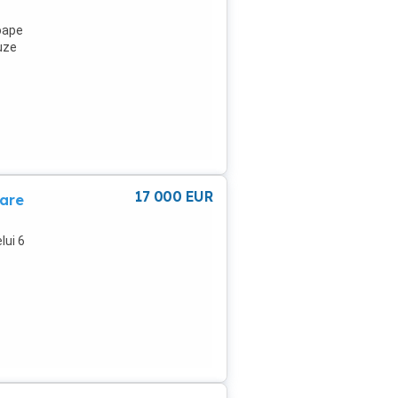
coape
uze
ga
dan
in
 cu
17 000
EUR
oare
lui 6