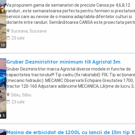
Va propunem gama de semanatori de precizie Cansa pe 4,6,8,12
randuri , este semanatoarea perfecta pentru fermieri si prestatori
servicii care au nevoie de o masina adaptabila diferitelor culturi si
distante intre randuri. Semănătoarea CANSA este proiectata pent
semănatul precis al semințelor calibrate și necalibrate de porumb,
Suceava, Suceava
floarea soarelui, soia, mazare cu aplicarea îngrășămintelor mineral
23 iulie
granulare separat de semințe cu un disc brăzdar și tasarea solului
10
roată solidă de presare. Caracteristici: Fiecare brăzdar este urmat
roată de tasare (compactor), a cărei înălțime este reglată
independent, crescând contactul semințelor cu solul. Vopsirea cu
Gruber Dezmiristitor minimum till Agristal 3m
pulbere (detaliu) își crește semnificativ durata de funcționare,
protejează împotriva coroziunii. Buncărul de semințe este
Gruber Dezmiristitor marca Agristal diverse modele in functie de
confecționat din polietilenă rezistentă la îngheț. Volumul buncărulu
capacitatea tractorului!!! Tip cadru (fix rabatabil): FIX; Tip acționar
este de 45 litri, suma totală = 360 litri. Buncărele pentru îngrășămi
(mecanic hidraulic): MECANIC Observatii Echipare Greutatea 1700,
cu un volum de 300litri fiecare și o trapă tehnologică pentru curăț
tractor 120-160 Adjustare adâncime MECANICA, Lățime de lucru 3,
de reziduurile de semințe. Arborele de acționare primar este realiz
Tip(purtat semipurtat tractat) PURTAT, Tăvălug sapate TUBULAR ,
Sibiu, Sibiu
dintr-un arbore hexagonal, montat în rulmenți, asigurând rotația sa
Cutite 10, Tip Disc CRENELAT Factura externa
23 iulie
cele mai dificile condiții. Un cârlig paralelogram la unitatea de doza
permite să copiați topografia câmpului, distanța față de patul de
semințe și adâncimea de plasare a îngrășământului pot fi reglate
5
pentru a asigura presiunea de secțiune dorită pe sol, sunt prevăzu
două arcuri. Semănătoarea este echipată cu indicatoare hidraulic
dreapta și stânga si cu discuri pentru culturile de porumb și floare
Masina de erbicidat de 1200L cu lancii de 15m tip X