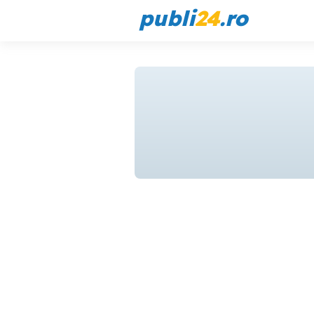
publi
24
.ro