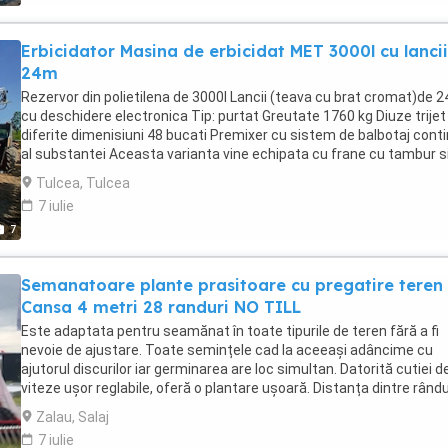
întreținere (tip SKF)
Erbicidator Masina de erbicidat MET 3000l cu lanci
24m
Rezervor din polietilena de 3000l Lancii (teava cu brat cromat)de 
cu deschidere electronica Tip: purtat Greutate 1760 kg Diuze trijet
diferite dimenisiuni 48 bucati Premixer cu sistem de balbotaj cont
al substantei Aceasta varianta vine echipata cu frane cu tambur s
arcuri lamelare Pompa ANNOVI REVERBERI AR160 Aparatoare noro
Tulcea, Tulcea
Calculator pentru deschidere inchiderea lanciilo
7 iulie
7
Semanatoare plante prasitoare cu pregatire teren
Cansa 4 metri 28 randuri NO TILL
Este adaptata pentru seamănat în toate tipurile de teren fără a fi
nevoie de ajustare. Toate semințele cad la aceeași adâncime cu
ajutorul discurilor iar germinarea are loc simultan. Datorită cutiei d
viteze ușor reglabile, oferă o plantare ușoară. Distanța dintre rându
este de 14 cm! Economisește timp, forță de muncă, combustibil și
Zalau, Salaj
apă.Este o semanatoare ușor de utilizat și puternică! Inproconsa 
7 iulie
unic distribuitor iar acest tip de semanatoare este creat special la