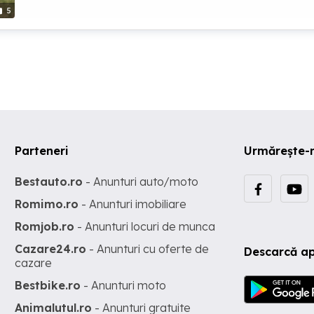
5
cerintele noastre in functie de preferintele clientilor nostri, asa c
stiti deja si de asemenea ne ocupam permanent de imbunatatirea
acesteia pentru ca evoluam odata cu tehnologia iar o tehnologie
avansata insemana timp, efort, munca si totodata bani castigati p
accesarea ei!!!
Parteneri
Urmărește-
Bestauto.ro
- Anunturi auto/moto
Romimo.ro
- Anunturi imobiliare
Romjob.ro
- Anunturi locuri de munca
Cazare24.ro
- Anunturi cu oferte de
Descarcă ap
cazare
Bestbike.ro
- Anunturi moto
Animalutul.ro
- Anunturi gratuite