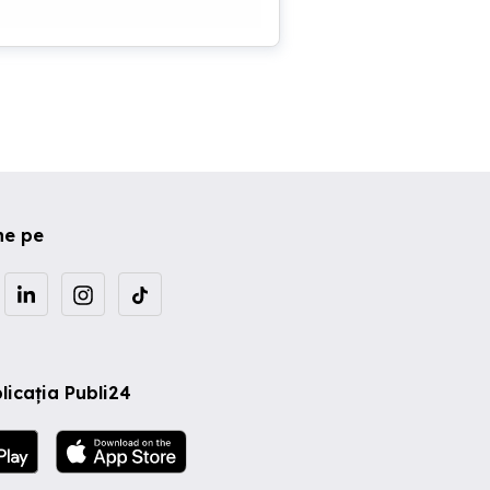
um
rin
ne pe
licația Publi24