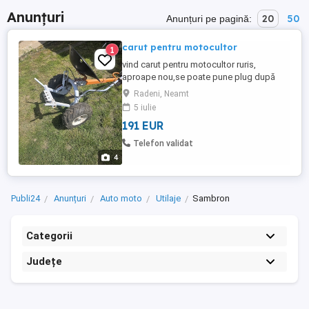
Anunțuri
20
50
Anunțuri pe pagină:
carut pentru motocultor
1
vind carut pentru motocultor ruris,
aproape nou,se poate pune plug după
el,semănătoare,are maneta de ridicare si
Radeni, Neamt
frina hidraulica pe disc.0744si 243 si 864
5 iulie
191 EUR
Telefon validat
4
Publi24
Anunțuri
Auto moto
Utilaje
Sambron
Categorii
Județe