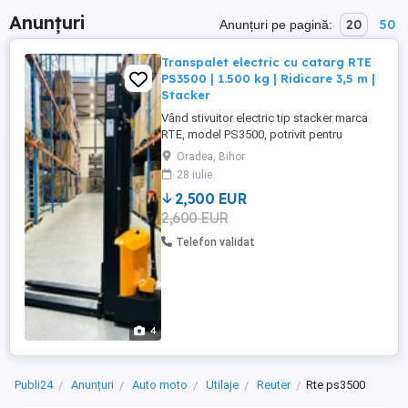
Anunțuri
20
50
Anunțuri pe pagină:
Transpalet electric cu catarg RTE
PS3500 | 1.500 kg | Ridicare 3,5 m |
Stacker
Vând stivuitor electric tip stacker marca
RTE, model PS3500, potrivit pentru
depozite și spații industriale. Echipament
Oradea, Bihor
electric, fără emisii, ușor de utilizat și
28 iulie
întreținut. Specificații tehnice: Brand: RTE
2,500 EUR
Model: PS3500 Capacitate de ridicare:
2,600 EUR
1.500 kg Înălțime maximă de ridicare:
3.500 mm Dimensiune ...
Telefon validat
4
Publi24
Anunțuri
Auto moto
Utilaje
Reuter
Rte ps3500