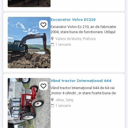
bena ultra- usoara , destinate transportului
de cereale si al altor materiale ...
Excavator Volvo EC210
Excavator Volvo Ec 210, an de fabricatie
2004, stare buna de functionare. Utilajul
are cupla hidarulica rapida, linii hidraulice
Valenii de Munte, Prahova
auxiliare pentru picon, foarfeca, etc.
1 ianuarie
Motorul este Deutz-Volvo cu racire pe
apa.Cale de rulare noua, schimbat anul
trecut lanturi, role, stelute. Proprietar
persoana juridica.Pretul ...
Vând tractor Internațional 644
Vând tractor Internațional 644 de 64 cai
,motor 4 cilindri , in stare foarte buna de
functionare, cutie de viteze mecanica cu 2
Jibou, Salaj
manete ,ambreiaj priza, cauciucuri in stare
1 ianuarie
bună ,fara defecte, revizie facuta,
schimburi de consumabile facute, nu
necesita investitii. Preț 5200