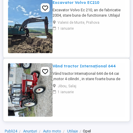
Excavator Volvo EC210
Excavator Volvo Ec 210, an de fabricatie
2004, stare buna de functionare. Utilajul
are cupla hidarulica rapida, linii hidraulice
Valenii de Munte, Prahova
auxiliare pentru picon, foarfeca, etc.
1 ianuarie
Motorul este Deutz-Volvo cu racire pe
apa.Cale de rulare noua, schimbat anul
trecut lanturi, role, stelute. Proprietar
persoana juridica.Pretul ...
Vând tractor Internațional 644
Vând tractor Internațional 644 de 64 cai
,motor 4 cilindri , in stare foarte buna de
functionare, cutie de viteze mecanica cu 2
Jibou, Salaj
manete ,ambreiaj priza, cauciucuri in stare
1 ianuarie
bună ,fara defecte, revizie facuta,
schimburi de consumabile facute, nu
necesita investitii. Preț 5200
Publi24
Anunțuri
Auto moto
Utilaje
Opel