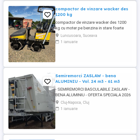
compactor de vinzare wacker des
1200 kg
compactor de vinzare wacker des 1200
kg cu moter pe benzina in stare foarte
buna de functionare cu vibratie si apa pt
Luncusoara, Suceava
valurii pentru mai multe detalii pe watzup
1 ianuarie
darius
Semiremorci ZASLAW - bena
ALUMINIU - Vol. 24 m3 - 61 m3
- SEMIREMORCI BASCULABILE ZASLAW -
BENA ALUMINIU - OFERTA SPECIALA 2026
!! - VEHICULE NOI - ( pe stoc SAU în
Cluj-Napoca, Cluj
fabricație ZASLAW - cu termen SCURT de
1 ianuarie
livrare ) DESCRIERE VEHICULE : -
Semiremorci basculabile din ALUMINIU,
bena ultra- usoara , destinate transportului
de cereale si al altor materiale ...