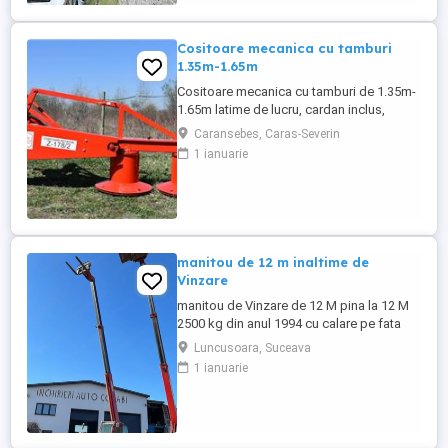
Cositoare mecanica cu tamburi
1.35m-1.65m
Cositoare mecanica cu tamburi de 1.35m-
1.65m latime de lucru, cardan inclus,
prelata, cheie de cutite Transport in toate
Caransebes, Caras-Severin
judetele
1 ianuarie
manitou de 12 m inaltime de
Vinzare
manitou de Vinzare de 12 M pina la 12 M
2500 kg din anul 1994 cu calare pe fata
greutate lui 9500 kg utilajul este in
Luncusoara, Suceava
Luncusoara Jud Suceava in stare buna de
1 ianuarie
Functionare se vinde doar cu Furci pt
paleti faca cupa Pentru mai multe detalii
foto video puteti contacta Darius ...