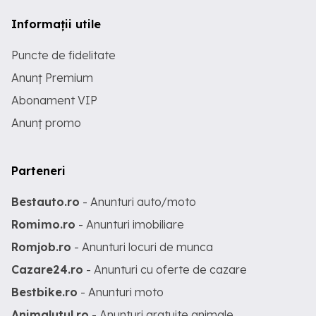
Informații utile
Puncte de fidelitate
Anunț Premium
Abonament VIP
Anunț promo
Parteneri
Bestauto.ro
- Anunturi auto/moto
Romimo.ro
- Anunturi imobiliare
Romjob.ro
- Anunturi locuri de munca
Cazare24.ro
- Anunturi cu oferte de cazare
Bestbike.ro
- Anunturi moto
Animalutul.ro
- Anunturi gratuite animale