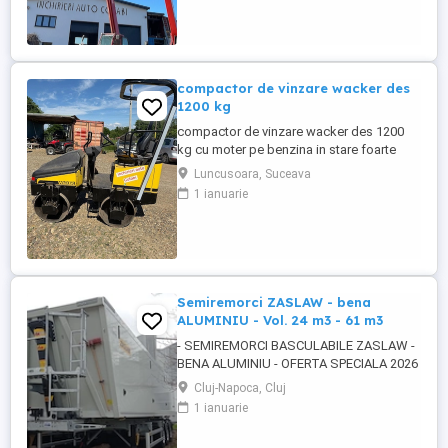
paleti faca cupa Pentru mai multe detalii
foto video puteti contacta Darius ...
compactor de vinzare wacker des
1200 kg
compactor de vinzare wacker des 1200
kg cu moter pe benzina in stare foarte
buna de functionare cu vibratie si apa pt
Luncusoara, Suceava
valurii pentru mai multe detalii pe watzup
1 ianuarie
darius
Semiremorci ZASLAW - bena
ALUMINIU - Vol. 24 m3 - 61 m3
- SEMIREMORCI BASCULABILE ZASLAW -
BENA ALUMINIU - OFERTA SPECIALA 2026
!! - VEHICULE NOI - ( pe stoc SAU în
Cluj-Napoca, Cluj
fabricație ZASLAW - cu termen SCURT de
1 ianuarie
livrare ) DESCRIERE VEHICULE : -
Semiremorci basculabile din ALUMINIU,