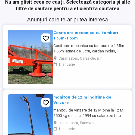
Nu am găsit ceea ce cauți.
Selectează categoria și alte
filtre de căutare pentru a eficientiza căutarea
Anunțuri care te-ar putea interesa
Cositoare mecanica cu tamburi
1.35m-1.65m
Cositoare mecanica cu tamburi de 1.35m-
1.65m latime de lucru, cardan inclus,
prelata, cheie de cutite Transport in toate
Caransebes, Caras-Severin
judetele
1 ianuarie
manitou de 12 m inaltime de
Vinzare
manitou de Vinzare de 12 M pina la 12 M
2500 kg din anul 1994 cu calare pe fata
greutate lui 9500 kg utilajul este in
Luncusoara, Suceava
Luncusoara Jud Suceava in stare buna de
1 ianuarie
Functionare se vinde doar cu Furci pt