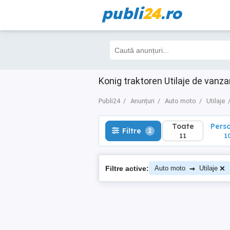
publi
24
.ro
Toate
Perso
Filtre
2
11
10
Konig traktoren Utilaje de van
Publi24
Anunțuri
Auto moto
Utilaje
Toate
Pers
Filtre
2
11
1
→
Filtre active:
Auto moto
Utilaje