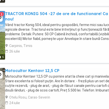
5
TRACTOR KONIG 504 -27 de ore de functionare! Ca
1
nou!
Vând tractor Konig 504, ideal pentru gospodării, ferme mici sau lucr
agricole diverse. Tractorul este bine întreținut și funcționează făr
probleme. Detalii: Putere: 50 CP Cabină închisă, confortabilă (vizibil
excelentă) Motor fiabil, pornește ușor Anvelope în stare bună Co
...
Carpinis, Timis
26 iulie
5
Motocultor Kentavr 12,5 CP
Motocultor Kentavr 12,5 CP cu pornire atat la cheie cat și manivela
Stare excelenta si folosit puțin. Are în dotare: - freză plus un set d
cuțite rezervă; - plug de arat; - plug de făcut canale pentru cartofi 
două rânduri; - plug de scos cartofi; Preț 5.500 lei. Telefon: Imbunata
- ...
Otelu Rosu, Caras-Severin
24 iulie