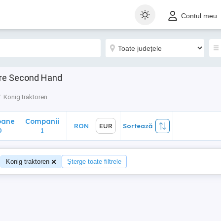
ane
Companii
RON
EUR
Sortează
Contul meu
1
zare Second Hand
Konig traktoren
oane
Companii
RON
EUR
Sortează
0
1
Konig traktoren
Șterge toate filtrele