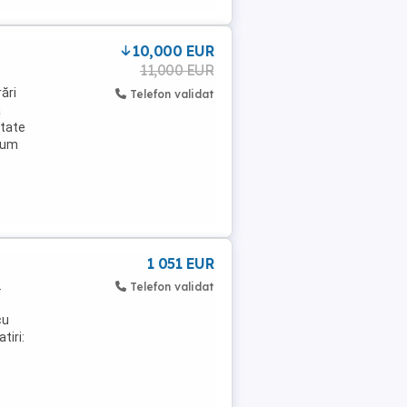
10,000 EUR
11,000 EUR
ări
Telefon validat
ă
itate
nsum
1 051 EUR
.
Telefon validat
e
cu
tiri: