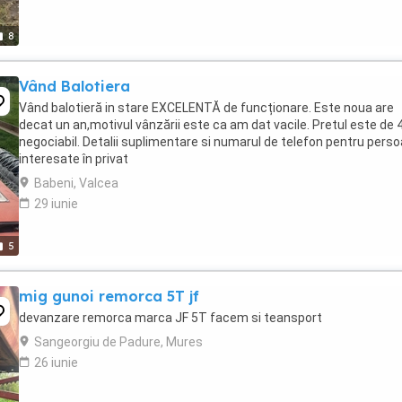
8
Vând Balotiera
Vând balotieră in stare EXCELENTĂ de funcționare. Este noua are
decat un an,motivul vânzării este ca am dat vacile. Pretul este de
negociabil. Detalii suplimentare si numarul de telefon pentru pers
interesate în privat
Babeni, Valcea
29 iunie
5
mig gunoi remorca 5T jf
devanzare remorca marca JF 5T facem si teansport
Sangeorgiu de Padure, Mures
26 iunie