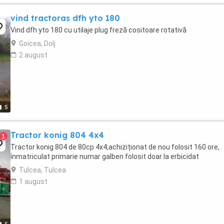
vind tractoras dfh yto 180
Vind dfh yto 180 cu utilaje plug freză cositoare rotativă
Goicea, Dolj
2 august
5
Tractor konig 804 4x4
1
Tractor konig 804 de 80cp 4x4,achiziționat de nou folosit 160 ore,
înmatriculat primarie numar galben folosit doar la erbicidat
Tulcea, Tulcea
1 august