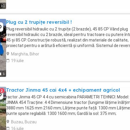
10
Plug cu 2 trupițe reversibil !
Plug reversibil hidraulic cu 2 trupițe (2 brazde), 45 85 CP Vând plug
reversibil hidraulic cu 2 brazde, ideal pentru tractoare cu putere înt
45 și 85 CP. Construcție robustă, realizat din materiale de calitate,
proiectat pentru o arătură eficientă și uniformă. Sistemul de rever
hidraulică permite ...
Marghita, Bihor
19 iulie
1
Tractor Jinma 45 cai 4x4 + echipament agricol
2
ractor Jinma 45 CP 4 4 cu semicabina PARAMETRI TEHNICI: Model:
JINMA 454 Tracține: 4 4 Dimensiune tractor (lungime lățime înălțim
3880 mm 1625 mm 2160 mm; Lățime punte față: 1300 mm Lățime
punte spate reglabilă: 1300 1600 mm; Gardă la sol: 375 mm;
SPECIFICAȚII TEHNICE MOTOR: Model: ...
Buzau, Buzau
16 iulie