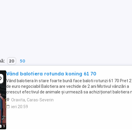
nă:
20
50
Vând balotiera rotunda koning 61 70
Vând balotiera în stare foarte bună face baloti rotunzi 61 70 Pret 
de euro negociabil Balotiera are vechide de 2 ani Motivul vânzări a
crescut efectivul de animale și urmează sa achiziționat balotiera
Oravita, Caras-Severin
ieri 20:59
3