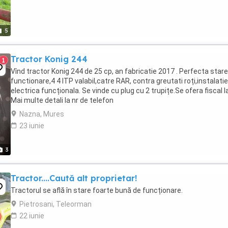
5
Tractor Konig 244
1
Vînd tractor Konig 244 de 25 cp, an fabricatie 2017 . Perfecta star
functionare,4 4 ITP valabil,catre RAR, contra greutati roți,instalatie
electrica funcționala. Se vinde cu plug cu 2 trupițe.Se ofera fiscal la
Mai multe detali la nr de telefon
Nazna, Mures
23 iunie
3
Tractor....Caută alt proprietar!
Tractorul se află în stare foarte bună de funcționare.
Pietrosani, Teleorman
22 iunie