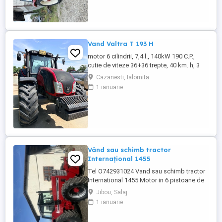
necesita investitii. Preț 5200
Vand Valtra T 193 H
motor 6 cilindrii, 7,4 l., 140kW 190 C.P.,
cutie de viteze 36+36 trepte, 40 km. h, 3
prize hidraulice, 650 65 r 42 spate, 540 65 r
Cazanesti, Ialomita
30, 6.240 ore, an 2013, TVA inclus în preț.
1 ianuarie
Vând sau schimb tractor
Internațional 1455
Tel O742931024 Vand sau schimb tractor
International 1455 Motor in 6 pistoane de
145 cai cu turbo Cilindru ajutător la ridicare
Jibou, Salaj
Tiranti față Cauciucuri in stare foarte buna
1 ianuarie
Tractorul se afla intr-o stare foarte buna,
fara defectiuni, toate reviziile au fost