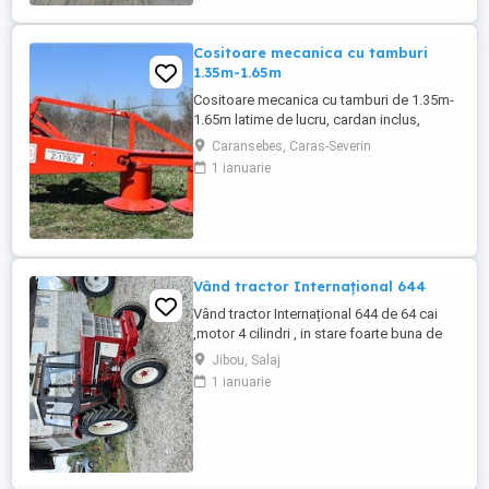
Cositoare mecanica cu tamburi
1.35m-1.65m
Cositoare mecanica cu tamburi de 1.35m-
1.65m latime de lucru, cardan inclus,
prelata, cheie de cutite Transport in toate
Caransebes, Caras-Severin
judetele
1 ianuarie
Vând tractor Internațional 644
Vând tractor Internațional 644 de 64 cai
,motor 4 cilindri , in stare foarte buna de
functionare, cutie de viteze mecanica cu 2
Jibou, Salaj
manete ,ambreiaj priza, cauciucuri in stare
1 ianuarie
bună ,fara defecte, revizie facuta,
schimburi de consumabile facute, nu
necesita investitii. Preț 5200