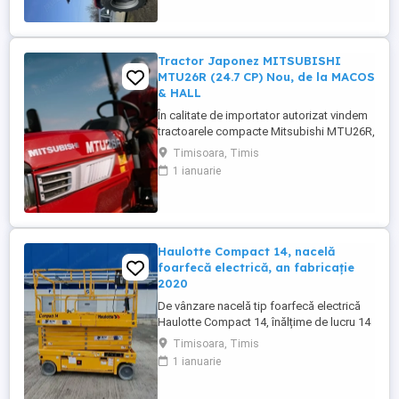
facute si schimburi de consumabile, nu
necesita ...
Tractor Japonez MITSUBISHI
MTU26R (24.7 CP) Nou, de la MACOS
& HALL
În calitate de importator autorizat vindem
tractoarele compacte Mitsubishi MTU26R,
un tractor proiectat și fabricat integral în
Timisoara, Timis
Japonia, recunoscut pentru fiabilitatea sa
1 ianuarie
legendară și eficiența în spații restrânse.
Ideal pentru vii, livezi, sere sau lucrări
municipale. De ce să alegi Mitsubishi
MTU26R ...
Haulotte Compact 14, nacelă
foarfecă electrică, an fabricație
2020
De vânzare nacelă tip foarfecă electrică
Haulotte Compact 14, înălțime de lucru 14
m, an fabricație 2020, ore funcționare 570,
Timisoara, Timis
stare foarte bună de funcționarepreț 7000
1 ianuarie
euro +TVA