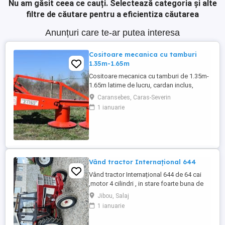
Nu am găsit ceea ce cauți.
Selectează categoria și alte
filtre de căutare pentru a eficientiza căutarea
Anunțuri care te-ar putea interesa
Cositoare mecanica cu tamburi
1.35m-1.65m
Cositoare mecanica cu tamburi de 1.35m-
1.65m latime de lucru, cardan inclus,
prelata, cheie de cutite Transport in toate
Caransebes, Caras-Severin
judetele
1 ianuarie
Vând tractor Internațional 644
Vând tractor Internațional 644 de 64 cai
,motor 4 cilindri , in stare foarte buna de
functionare, cutie de viteze mecanica cu 2
Jibou, Salaj
manete ,ambreiaj priza, cauciucuri in stare
1 ianuarie
bună ,fara defecte, revizie facuta,
schimburi de consumabile facute, nu