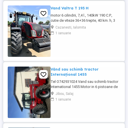
Vand Valtra T 193 H
motor 6 cilindrii, 7,4 l., 140kW 190 C.P.,
cutie de viteze 36+36 trepte, 40 km. h, 3
prize hidraulice, 650 65 r 42 spate, 540 65 r
Cazanesti, Ialomita
30, 6.240 ore, an 2013, TVA inclus în preț.
1 ianuarie
Vând sau schimb tractor
Internațional 1455
Tel O742931024 Vand sau schimb tractor
International 1455 Motor in 6 pistoane de
145 cai cu turbo Cilindru ajutător la ridicare
Jibou, Salaj
Tiranti față Cauciucuri in stare foarte buna
1 ianuarie
Tractorul se afla intr-o stare foarte buna,
fara defectiuni, toate reviziile au fost
facute si schimburi de consumabile, nu
necesita ...