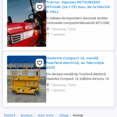
Tractor Japonez MITSUBISHI
MTU26R (24.7 CP) Nou, de la MACOS
& HALL
În calitate de importator autorizat vindem
tractoarele compacte Mitsubishi MTU26R,
un tractor proiectat și fabricat integral în
Timisoara, Timis
Japonia, recunoscut pentru fiabilitatea sa
1 ianuarie
legendară și eficiența în spații restrânse.
Ideal pentru vii, livezi, sere sau lucrări
municipale. De ce să alegi Mitsubishi
MTU26R ...
Haulotte Compact 14, nacelă
foarfecă electrică, an fabricație
2020
De vânzare nacelă tip foarfecă electrică
Haulotte Compact 14, înălțime de lucru 14
m, an fabricație 2020, ore funcționare 570,
Timisoara, Timis
stare foarte bună de funcționarepreț 7000
1 ianuarie
euro +TVA
Publi24
Anunțuri
Auto moto
Utilaje
Homar