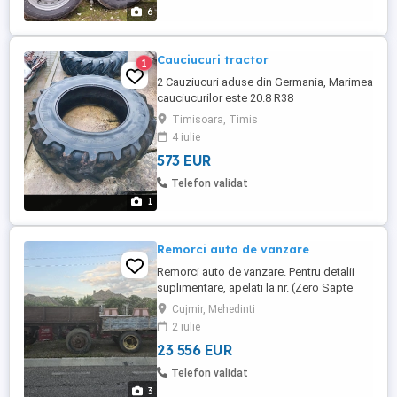
6
Cauciucuri tractor
1
2 Cauziucuri aduse din Germania, Marimea
cauciucurilor este 20.8 R38
Timisoara, Timis
4 iulie
573 EUR
Telefon validat
1
Remorci auto de vanzare
Remorci auto de vanzare. Pentru detalii
suplimentare, apelati la nr. (Zero Sapte
Cinci Doi, Zero Opt Trei, Noua Unu Zero)
Cujmir, Mehedinti
2 iulie
23 556 EUR
Telefon validat
3