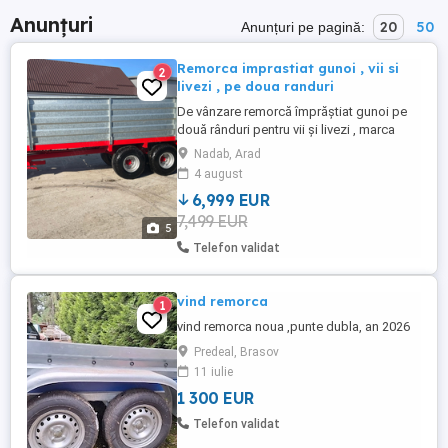
Anunțuri
20
50
Anunțuri pe pagină:
Remorca imprastiat gunoi , vii si
2
livezi , pe doua randuri
De vânzare remorcă împrăștiat gunoi pe
două rânduri pentru vii și livezi , marca
Gomar GR 45,capacitate 4,5 m3, două axe
Nadab, Arad
, proțap articulat pt întors ușor de pe un
4 august
rând pe altul , reglare hidraulică la distanța
6,999 EUR
de improscare , în stare foarte bună , la
7,499 EUR
prima mâna . Se poate emite făcură .
5
Telefon validat
vind remorca
1
vind remorca noua ,punte dubla, an 2026
Predeal, Brasov
11 iulie
1 300 EUR
Telefon validat