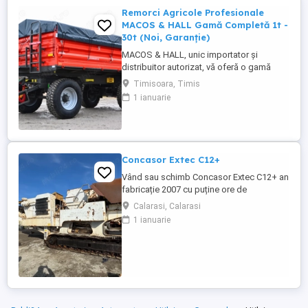
Remorci Agricole Profesionale
MACOS & HALL Gamă Completă 1t -
30t (Noi, Garanție)
MACOS & HALL, unic importator și
distribuitor autorizat, vă oferă o gamă
variată de remorci agricole și tehnologice,
Timisoara, Timis
special concepute pentru a răspunde
1 ianuarie
nevoilor fermierilor moderni. Toate
produsele noastre sunt fabricate la
standarde europene înalte, asigurând
durabilitate și performanță maximă în
exploatare. Gama ...
Concasor Extec C12+
Vând sau schimb Concasor Extec C12+ an
fabricație 2007 cu puține ore de
funcționare.
Calarasi, Calarasi
1 ianuarie