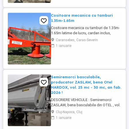
Cositoare mecanica cu tamburi
1.35m-1.65m
Cositoare mecanica cu tamburi de 1.35m-
1.65m latime de lucru, cardan inclus,
prelata, cheie de cutite Transport in toate
Caransebes, Caras-Severin
judetele
1 ianuarie
Semiremorci basculabile,
producator ZASLAW, bena Otel
HARDOX, vol. 25 mc - 30 mc, an fab.
2026 !
DESCRIERE VEHICULE : Semiremorci
ZASLAW, bena basculabila din OTEL , vol.
24 mc - 30 mc, (stoc nou 2026 sau in
Cluj-Napoca, Cluj
fabricatie ZASLAW) . DETALII: -
1 ianuarie
Semiremorci basculabile pe 3 axe, bena
constructie din OTEL , sectiune