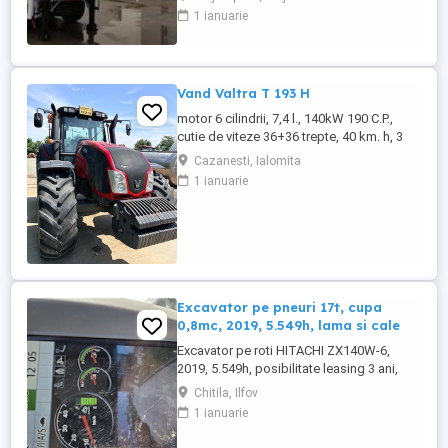
fabricatie ZASLAW) . DETALII: -
1 ianuarie
Semiremorci basculabile pe 3 axe, bena
constructie din OTEL , sectiune
semirotunda, cu basculare pe partea din
spate, - Producator : ZASLAW, Polonia ...
Vand Valtra T 193 H
motor 6 cilindrii, 7,4 l., 140kW 190 C.P.,
cutie de viteze 36+36 trepte, 40 km. h, 3
prize hidraulice, 650 65 r 42 spate, 540 65 r
Cazanesti, Ialomita
30, 6.240 ore, an 2013, TVA inclus în preț.
1 ianuarie
Excavator pe pneuri 17t, cupa
0,8mc, 2019, 5.549h, lama si cale
Excavator pe roti HITACHI ZX140W-6,
2019, 5.549h, posibilitate leasing 3 ani,
STARE FOARTE BUNA. Se poate vedea si
Chitila, Ilfov
proba in Chitila , sos de Centura Bucuresti
1 ianuarie
la UTIROM INVEST SRL