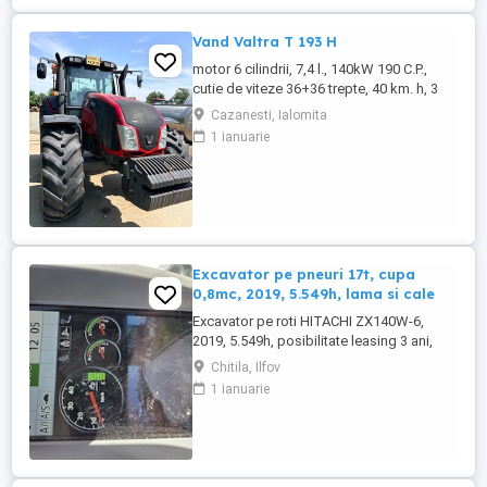
semirotunda, cu basculare pe partea din
spate, - Producator : ZASLAW, Polonia ...
Vand Valtra T 193 H
motor 6 cilindrii, 7,4 l., 140kW 190 C.P.,
cutie de viteze 36+36 trepte, 40 km. h, 3
prize hidraulice, 650 65 r 42 spate, 540 65 r
Cazanesti, Ialomita
30, 6.240 ore, an 2013, TVA inclus în preț.
1 ianuarie
Excavator pe pneuri 17t, cupa
0,8mc, 2019, 5.549h, lama si cale
Excavator pe roti HITACHI ZX140W-6,
2019, 5.549h, posibilitate leasing 3 ani,
STARE FOARTE BUNA. Se poate vedea si
Chitila, Ilfov
proba in Chitila , sos de Centura Bucuresti
1 ianuarie
la UTIROM INVEST SRL