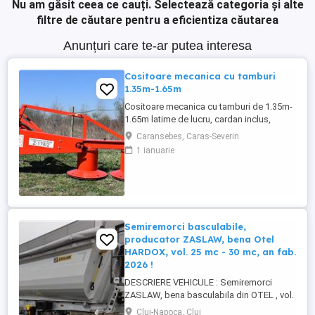
Nu am găsit ceea ce cauți.
Selectează categoria și alte
filtre de căutare pentru a eficientiza căutarea
Anunțuri care te-ar putea interesa
Cositoare mecanica cu tamburi
1.35m-1.65m
Cositoare mecanica cu tamburi de 1.35m-
1.65m latime de lucru, cardan inclus,
prelata, cheie de cutite Transport in toate
Caransebes, Caras-Severin
judetele
1 ianuarie
Semiremorci basculabile,
producator ZASLAW, bena Otel
HARDOX, vol. 25 mc - 30 mc, an fab.
2026 !
DESCRIERE VEHICULE : Semiremorci
ZASLAW, bena basculabila din OTEL , vol.
24 mc - 30 mc, (stoc nou 2026 sau in
Cluj-Napoca, Cluj