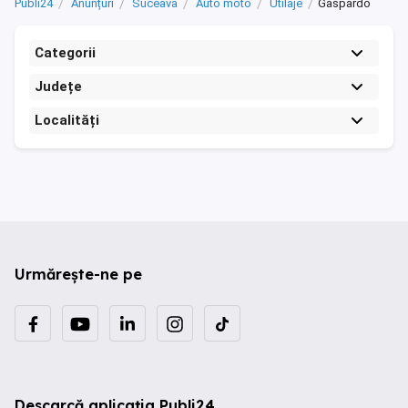
Publi24
Anunțuri
Suceava
Auto moto
Utilaje
Gaspardo
Categorii
Județe
Localități
Urmărește-ne pe
Descarcă aplicația Publi24