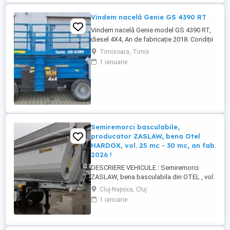
Vindem nacelă Genie GS 4390 RT
Vindem nacelă Genie model GS 4390 RT,
diesel 4X4, An de fabricație 2018. Condiții
foarte bune de funcționare. Garanție 12
Timisoara, Timis
luni. Pret 26000 euro + TVA
1 ianuarie
Semiremorci basculabile,
producator ZASLAW, bena Otel
HARDOX, vol. 25 mc - 30 mc, an fab.
2026 !
DESCRIERE VEHICULE : Semiremorci
ZASLAW, bena basculabila din OTEL , vol.
24 mc - 30 mc, (stoc nou 2026 sau in
Cluj-Napoca, Cluj
fabricatie ZASLAW) . DETALII: -
1 ianuarie
Semiremorci basculabile pe 3 axe, bena
constructie din OTEL , sectiune
semirotunda, cu basculare pe partea din