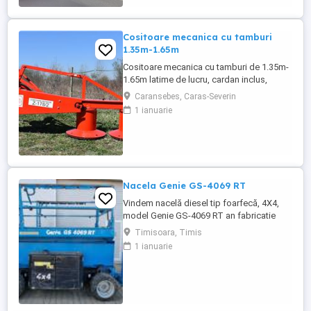
Cositoare mecanica cu tamburi
1.35m-1.65m
Cositoare mecanica cu tamburi de 1.35m-
1.65m latime de lucru, cardan inclus,
prelata, cheie de cutite Transport in toate
Caransebes, Caras-Severin
judetele
1 ianuarie
Nacela Genie GS-4069 RT
Vindem nacelă diesel tip foarfecă, 4X4,
model Genie GS-4069 RT an fabricatie
2018, 1100 ore functionare, conditii de
Timisoara, Timis
functionare foarte bune.
1 ianuarie