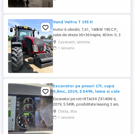
Semiremorci basculabile pe 3 axe, bena
constructie din OTEL , sectiune
semirotunda, cu basculare pe partea din
spate, - Producator : ZASLAW, Polonia ...
Vand Valtra T 193 H
motor 6 cilindrii, 7,4 l., 140kW 190 C.P.,
cutie de viteze 36+36 trepte, 40 km. h, 3
prize hidraulice, 650 65 r 42 spate, 540 65 r
Cazanesti, Ialomita
30, 6.240 ore, an 2013, TVA inclus în preț.
1 ianuarie
Excavator pe pneuri 17t, cupa
0,8mc, 2019, 5.549h, lama si cale
Excavator pe roti HITACHI ZX140W-6,
2019, 5.549h, posibilitate leasing 3 ani,
STARE FOARTE BUNA. Se poate vedea si
Chitila, Ilfov
proba in Chitila , sos de Centura Bucuresti
1 ianuarie
la UTIROM INVEST SRL