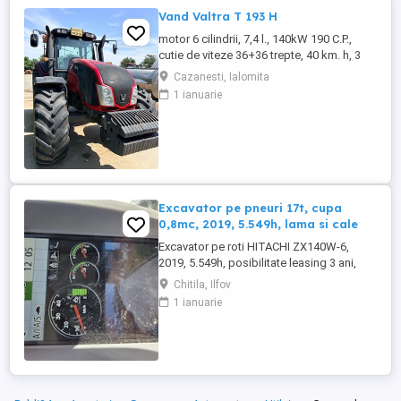
spate, - Producator : ZASLAW, Polonia ...
Vand Valtra T 193 H
motor 6 cilindrii, 7,4 l., 140kW 190 C.P.,
cutie de viteze 36+36 trepte, 40 km. h, 3
prize hidraulice, 650 65 r 42 spate, 540 65 r
Cazanesti, Ialomita
30, 6.240 ore, an 2013, TVA inclus în preț.
1 ianuarie
Excavator pe pneuri 17t, cupa
0,8mc, 2019, 5.549h, lama si cale
Excavator pe roti HITACHI ZX140W-6,
2019, 5.549h, posibilitate leasing 3 ani,
STARE FOARTE BUNA. Se poate vedea si
Chitila, Ilfov
proba in Chitila , sos de Centura Bucuresti
1 ianuarie
la UTIROM INVEST SRL