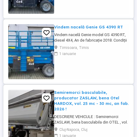
Vindem nacelă Genie GS 4390 RT
Vindem nacelă Genie model GS 4390 RT,
diesel 4X4, An de fabricație 2018. Condiții
foarte bune de funcționare. Garanție 12
Timisoara, Timis
luni. Pret 26000 euro + TVA
1 ianuarie
Semiremorci basculabile,
producator ZASLAW, bena Otel
HARDOX, vol. 25 mc - 30 mc, an fab.
2026 !
DESCRIERE VEHICULE : Semiremorci
ZASLAW, bena basculabila din OTEL , vol.
24 mc - 30 mc, (stoc nou 2026 sau in
Cluj-Napoca, Cluj
fabricatie ZASLAW) . DETALII: -
1 ianuarie