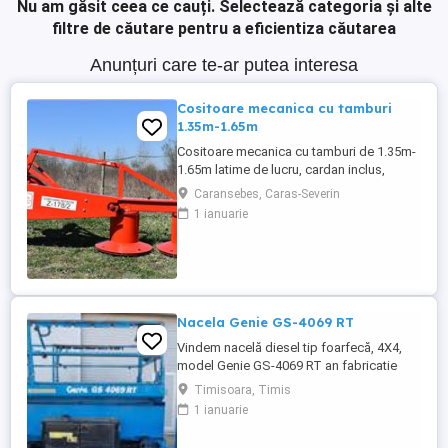
Nu am găsit ceea ce cauți.
Selectează categoria și alte
filtre de căutare pentru a eficientiza căutarea
Anunțuri care te-ar putea interesa
Cositoare mecanica cu tamburi
1.35m-1.65m
Cositoare mecanica cu tamburi de 1.35m-
1.65m latime de lucru, cardan inclus,
prelata, cheie de cutite Transport in toate
Caransebes, Caras-Severin
judetele
1 ianuarie
Nacela Genie GS-4069 RT
Vindem nacelă diesel tip foarfecă, 4X4,
model Genie GS-4069 RT an fabricatie
2018, 1100 ore functionare, conditii de
Timisoara, Timis
functionare foarte bune.
1 ianuarie