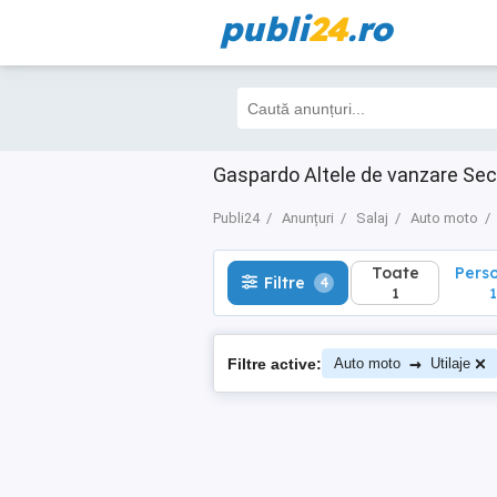
publi
24
.ro
Toate
Perso
Filtre
4
1
1
Gaspardo Altele de vanzare Seco
Publi24
Anunțuri
Salaj
Auto moto
Toate
Pers
Filtre
4
1
1
→
Filtre active:
Auto moto
Utilaje