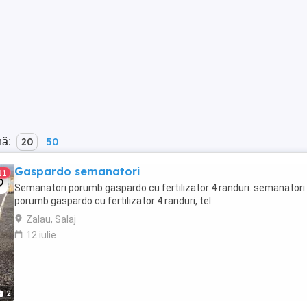
nă:
20
50
Gaspardo semanatori
11
Semanatori porumb gaspardo cu fertilizator 4 randuri. semanatori
porumb gaspardo cu fertilizator 4 randuri, tel.
Zalau, Salaj
12 iulie
2