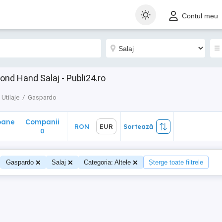
ane
Companii
RON
EUR
Sortează
Contul meu
0
nd Hand Salaj - Publi24.ro
Utilaje
Gaspardo
oane
Companii
RON
EUR
Sortează
0
Gaspardo
Salaj
Categoria: Altele
Șterge toate filtrele