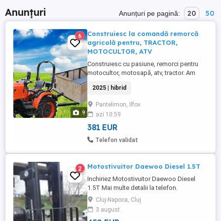
Anunțuri
20
50
Anunțuri pe pagină:
Construiesc la comandă remorcă
6
agricolă pentru, TRACTOR,
MOTOCULTOR, ATV
Construiesc cu pasiune, remorci pentru
motocultor, motosapă, atv, tractor. Am
posibilitate de livrare la domiciliul
2025 | hibrid
clientului. Costuri decente rezultate din
însumarea valorii materialelor și
Pantelimon, Ilfov
manopere; fără adaosuri comerciale.
9
azi 10:59
Sporește-ți considerabil mobilitatea! Îți
fac remorcă după nevoia ta ...
381 EUR
Telefon validat
Motostivuitor Daewoo Diesel 1.5T
2
Inchiriez Motostivuitor Daewoo Diesel
1.5T Mai multe detalii la telefon.
Cluj-Napoca, Cluj
3 august