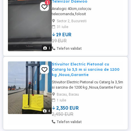
Televizor Daewoo
1
Analogic 40cm,color,cu
telecomanda,folosit
Sector 2, Bucuresti
31 iulie
19 EUR
19 EUR
1
Telefon validat
Stivuitor Electric Pietonal cu
Catarg la 3,5 m si sarcina de 1200
kg ,Noua,Garantie
Stivuitor Electric Pietonal cu Catarg la 3,5m
si sarcina de 1200 kg ,Noua,Garantie Furci
de 1150 mm. Catarg duplex la 3,5 m.
Bacau, Bacau
Inaltime de ridicare de 3,5 m. Baterie tip
1 iulie
gel fara intretinere de 24V sau optional
2,350 EUR
baterie Li-Ion Redresor,integrat in sasiu cu
4
2,450 EUR
alimentare la 220 V Service local cu
contract. ...
Telefon validat