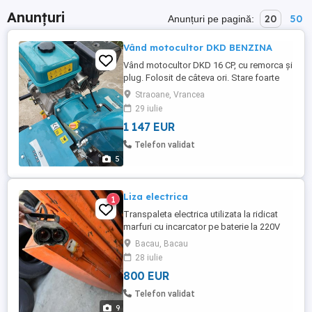
Anunțuri
20
50
Anunțuri pe pagină:
Vând motocultor DKD BENZINA
Vând motocultor DKD 16 CP, cu remorca și
plug. Folosit de câteva ori. Stare foarte
buna de funcționare. În garanție, cu acte în
Straoane, Vrancea
regulă. Nr.de contact
29 iulie
1 147 EUR
Telefon validat
5
Liza electrica
1
Transpaleta electrica utilizata la ridicat
marfuri cu incarcator pe baterie la 220V
Bacau, Bacau
28 iulie
800 EUR
Telefon validat
9