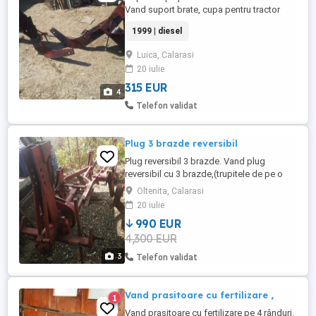
Vand suport brate, cupa pentru tractor
international,se potriveste pe orice model
1999 | diesel
de international, este in perfecta stare se
poate monta foarte repede pe tractor,
Luica, Calarasi
mentionez ca eu l- am avut pe un
20 iulie
international, ulterior tractorul l- am vandut
fara suport. pret ...
315 EUR
4
Telefon validat
Plug 3 brazde reversibil
Plug reversibil 3 brazde. Vand plug
reversibil cu 3 brazde,(trupitele de pe o
parte ii lipsesc). Pentru cei care au timp si
Oltenita, Calarasi
se pricep pot gasi si cele 3 trupite lipsă.
20 iulie
Plugul este lung intre trupite,inalt,se poate
990 EUR
ara fara probleme cu el pe terenurile cu
4,300 EUR
iarba sau resturi de la diferite culturi.
3
Telefon validat
Vand prasitoare cu fertilizare ,
1
Vand prasitoare cu fertilizare pe 4 rânduri.