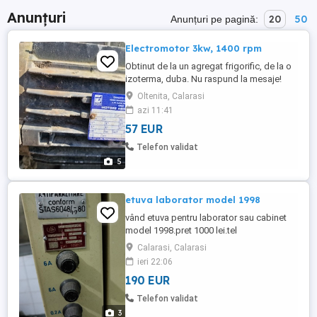
Anunțuri
20
50
Anunțuri pe pagină:
Electromotor 3kw, 1400 rpm
Obtinut de la un agregat frigorific, de la o
izoterma, duba. Nu raspund la mesaje!
Oltenita, Calarasi
azi 11:41
57 EUR
Telefon validat
5
etuva laborator model 1998
vând etuva pentru laborator sau cabinet
model 1998.pret 1000 lei.tel
Calarasi, Calarasi
ieri 22:06
190 EUR
Telefon validat
3