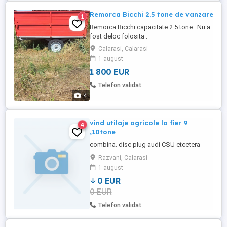
Remorca Bicchi 2.5 tone de vanzare
1
Remorca Bicchi capacitate 2.5 tone . Nu a
fost deloc folosita .
Calarasi, Calarasi
1 august
1 800 EUR
Telefon validat
4
vind utilaje agricole la fier 9
4
,10tone
combina. disc plug audi CSU etcetera
Razvani, Calarasi
1 august
0 EUR
0 EUR
Telefon validat