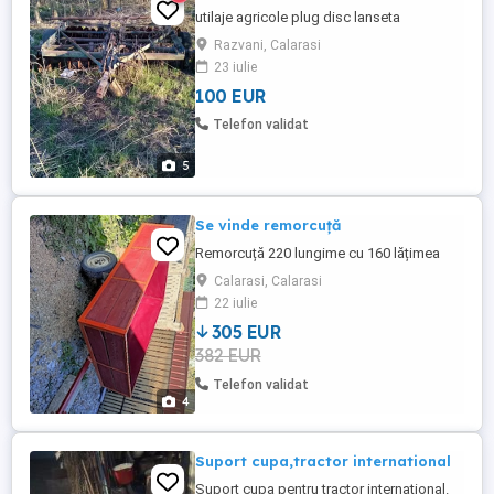
utilaje agricole plug disc lanseta
Razvani, Calarasi
23 iulie
100 EUR
Telefon validat
5
Se vinde remorcuță
Remorcuță 220 lungime cu 160 lățimea
Calarasi, Calarasi
22 iulie
305 EUR
382 EUR
Telefon validat
4
Suport cupa,tractor international
Suport cupa pentru tractor international.