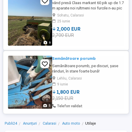
vând presă Claas markant 60 pik up de 1.7
m aparate noi rultmeni noi furcile n-au pic
de joc presa merge impecabil nu necesită
Sohatu, Calarasi
investiții la cerere se dă și video cu ea pe
25 iunie
whassap preț 3.000
2,000 EUR
2,700 EUR
6
Semănătoare porumb
Semănătoare porumb, pe discuri, șase
rânduri, în stare foarte bună!
Lehliu, Calarasi
9 iunie
1,800 EUR
2,150 EUR
5
Telefon validat
Publi24
Anunțuri
Calarasi
Auto moto
Utilaje