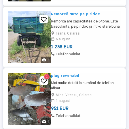
Remorcă auto pe piridoc
Remorca are capacitatea de 6 tone. Este
basculantă, pe piridoc și într-o stare bună
de funcționare. Perfectă pentru perioada
Ileana, Calarasi
campaniei, fiind deja pregătită de pus în
6 august
folosință. Am și oblonul de pe partea
1 238 EUR
dreaptă doar că în imagine era dat jos.
Doresc să o vând pentru că am îmbătrânit
Telefon validat
și nu mă mai ...
5
plug reversibil
1
Mai multe detalii la numărul de telefon
afișat
Mihai Viteazu, Calarasi
1 august
951 EUR
Telefon validat
4