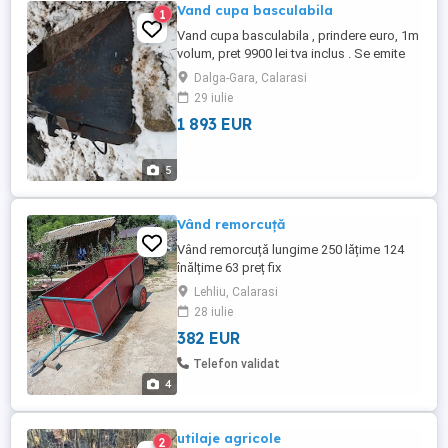
Vand cupa basculabila
1
Vand cupa basculabila , prindere euro, 1m
volum, pret 9900 lei tva inclus . Se emite
factura , cupa este aproape noua , are
Dalga-Gara, Calarasi
lama de uzura din hardox , este facuta la
29 iulie
comanda. Info
1 893 EUR
5
Vând remorcuță
Vând remorcuță lungime 250 lățime 124
înălțime 63 preț fix
Lehliu, Calarasi
28 iulie
382 EUR
Telefon validat
4
utilaje agricole
2