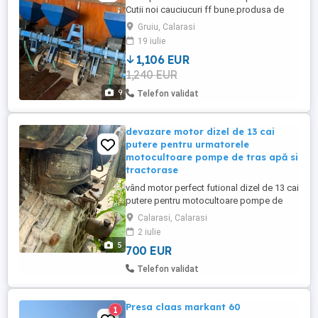
Cutii noi cauciucuri ff bune.produsa de
Mecanica Ceahlău
Gruiu, Calarasi
19 iulie
1,106 EUR
1,240 EUR
9
Telefon validat
devazare motor dizel de 13 cai
putere pentru urmatorele
motocultoare pompe de tras apă si
tractorase
vând motor perfect futional dizel de 13 cai
putere pentru motocultoare pompe de
tras apă
Calarasi, Calarasi
2 iulie
5
700 EUR
Telefon validat
Presa claas markant 60
1