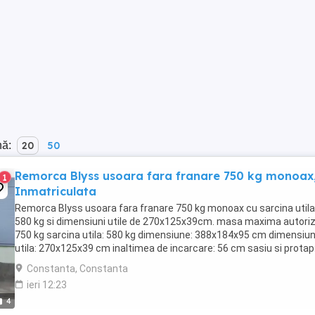
nă:
20
50
Remorca Blyss usoara fara franare 750 kg monoax
1
Inmatriculata
Remorca Blyss usoara fara franare 750 kg monoax cu sarcina utila
580 kg si dimensiuni utile de 270x125x39cm. masa maxima autoriz
750 kg sarcina utila: 580 kg dimensiune: 388x184x95 cm dimensiu
utila: 270x125x39 cm inaltimea de incarcare: 56 cm sasiu si protap
Otel zincat la cald obloane: Otel, ...
Constanta, Constanta
ieri 12:23
4