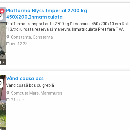
Platforma Blyss Imperial 2700 kg
4
450X200,Inmatriculata
Platforma transport auto 2700 kg Dimensiuni:450x200x10 cm Roti
"13,troliu,roata rezerva si manevra. Inmatriculata Pret fara TVA.
Constanta, Constanta
ieri 12:23
2
Vând coasă bcs
Vând coasă bcs cu greblă
Somcuta Mare, Maramures
21 iulie