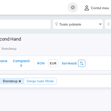
ane
Companii
RON
EUR
Sortează
Contul meu
0
econd Hand
Brenderup
oane
Companii
RON
EUR
Sortează
0
Brenderup
Șterge toate filtrele