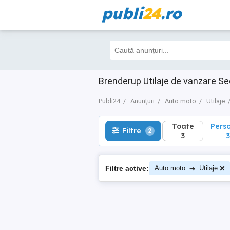
publi
24
.ro
Toate
Perso
Filtre
2
3
3
Brenderup Utilaje de vanzare S
Publi24
Anunțuri
Auto moto
Utilaje
Toate
Pers
Filtre
2
3
3
→
Filtre active:
Auto moto
Utilaje