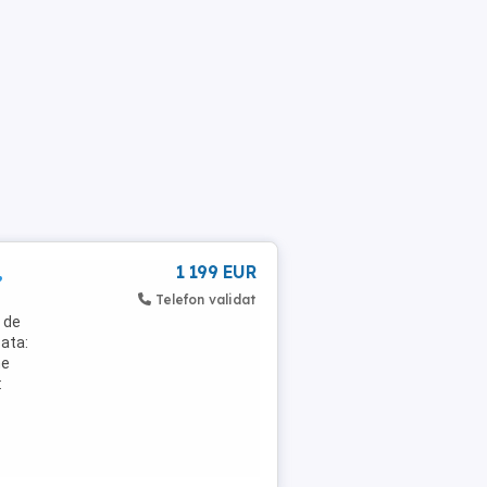
,
1 199 EUR
Telefon validat
 de
ata:
ne
: