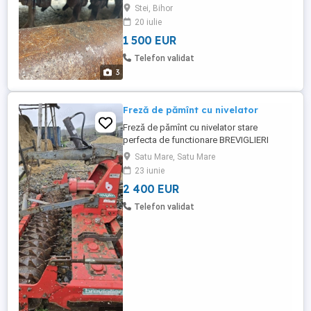
Stei, Bihor
20 iulie
1 500 EUR
Telefon validat
3
Freză de pămînt cu nivelator
Freză de pămînt cu nivelator stare
perfecta de functionare BREVIGLIERI
Satu Mare, Satu Mare
23 iunie
2 400 EUR
Telefon validat