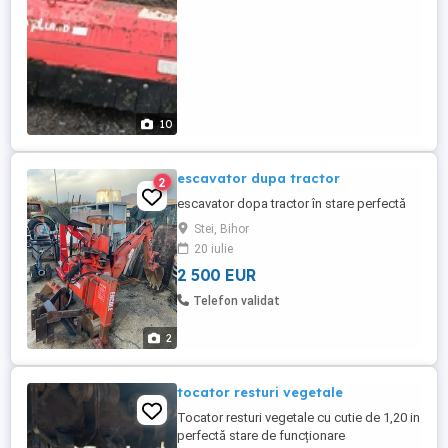
10
escavator dupa tractor
2
escavator dopa tractor în stare perfectă
Stei, Bihor
20 iulie
2 500 EUR
Telefon validat
2
tocator resturi vegetale
Tocator resturi vegetale cu cutie de 1,20 in
perfectă stare de funcționare