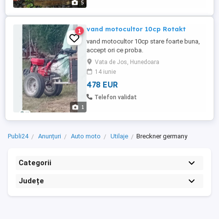
5
vand motocultor 10cp Rotakt
1
vand motocultor 10cp stare foarte buna,
accept ori ce proba.
Vata de Jos, Hunedoara
14 iunie
478 EUR
Telefon validat
1
Publi24
Anunțuri
Auto moto
Utilaje
Breckner germany
Categorii
Județe