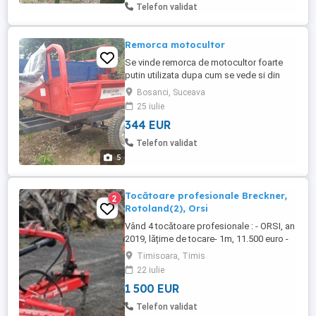
Telefon validat
Remorca motocultor
Se vinde remorca de motocultor foarte
putin utilizata dupa cum se vede si din
poze, functioneaza si ruleaza foarte bine.
Bosanci, Suceava
Se poate vedea si testa in Bosanci,
25 iulie
Suceava. pretul este fix. Pentru informatii
344 EUR
sunati la . Nu am timt sa raspiund la
mesajele.
Telefon validat
5
Tocătoare profesionale Breckner,
2
Rotoland(2), Orsi
Vând 4 tocătoare profesionale : - ORSI, an
2019, lățime de tocare- 1m, 11.500 euro -
BRECKNER, an 2021, lățime de tocare-
Timisoara, Timis
1,4m, 1500 euro - ROTOLAND, an 2018,
22 iulie
lățime de tocare- 1,65m, 4000 euro -
1 500 EUR
ROTOLAND, an 2017, lățime de tocare-
2,80m, 4000 euro Tocătoarele sunt în stare
Telefon validat
bună de funcționare, puțin ...