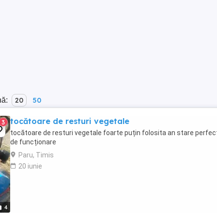
nă:
20
50
tocătoare de resturi vegetale
3
tocătoare de resturi vegetale foarte puțin folosita an stare perfec
de funcționare
Paru, Timis
20 iunie
4