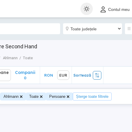
ane
Companii
RON
EUR
Sortează
Contul meu
0
are Second Hand
Ahlmann
Toate
oane
Companii
RON
EUR
Sortează
0
Ahlmann
Toate
Persoane
Șterge toate filtrele