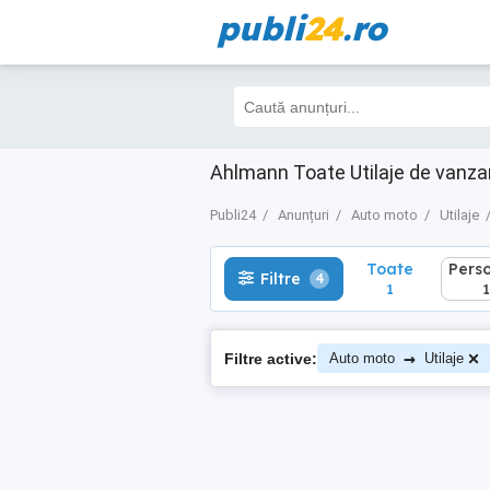
publi
24
.ro
Toate
Perso
Filtre
4
1
1
Ahlmann Toate Utilaje de vanz
Publi24
Anunțuri
Auto moto
Utilaje
Toate
Pers
Filtre
4
1
1
→
Filtre active:
Auto moto
Utilaje