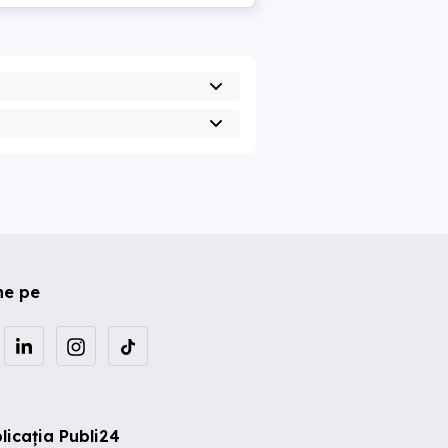
ne pe
licația Publi24