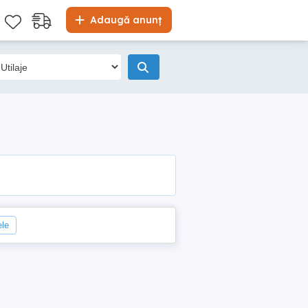
Adaugă anunț
ele