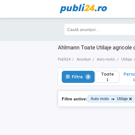
publi
24
.ro
Toate
Perso
Filtre
4
1
1
Ahlmann Toate Utilaje agricole 
Publi24
Anunțuri
Auto moto
Utilaje
Toate
Pers
Filtre
4
1
1
→
Filtre active:
Auto moto
Utilaje