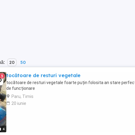
nă:
20
50
tocătoare de resturi vegetale
3
tocătoare de resturi vegetale foarte puțin folosita an stare perfec
de funcționare
Paru, Timis
20 iunie
4