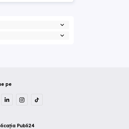
ne pe
licația Publi24