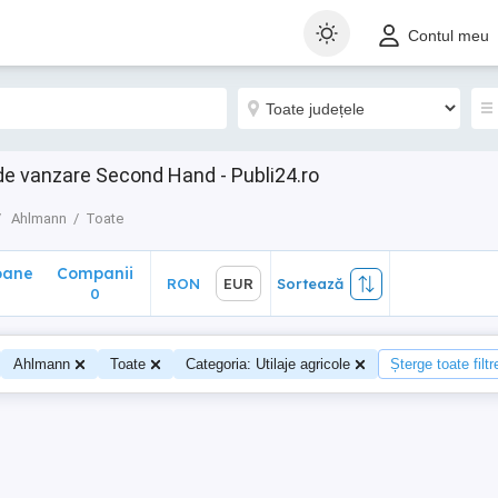
ane
Companii
RON
EUR
Sortează
Contul meu
0
de vanzare Second Hand - Publi24.ro
Ahlmann
Toate
oane
Companii
RON
EUR
Sortează
0
Ahlmann
Toate
Categoria: Utilaje agricole
Șterge toate filtr