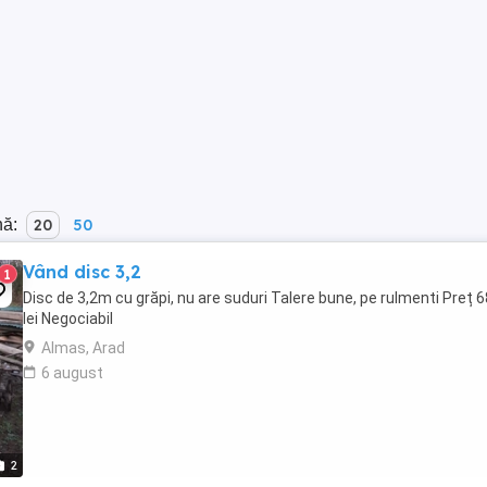
nă:
20
50
Vând disc 3,2
1
Disc de 3,2m cu grăpi, nu are suduri Talere bune, pe rulmenti Preț 
lei Negociabil
Almas, Arad
6 august
2