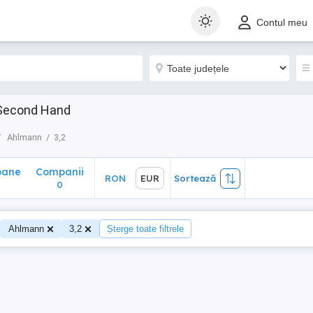
ane
Companii
RON
EUR
Sortează
Contul meu
0
 Second Hand
Ahlmann
3,2
oane
Companii
RON
EUR
Sortează
0
Ahlmann
3,2
Șterge toate filtrele