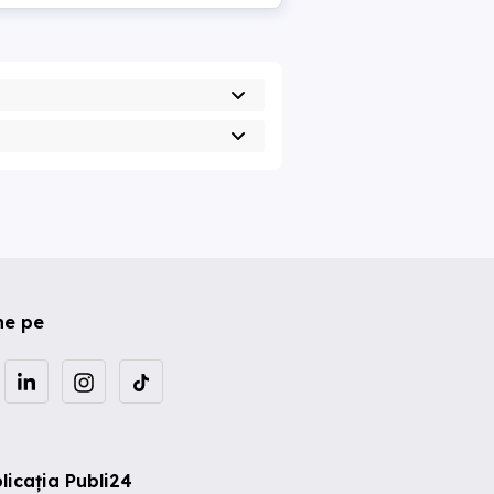
ne pe
licația Publi24