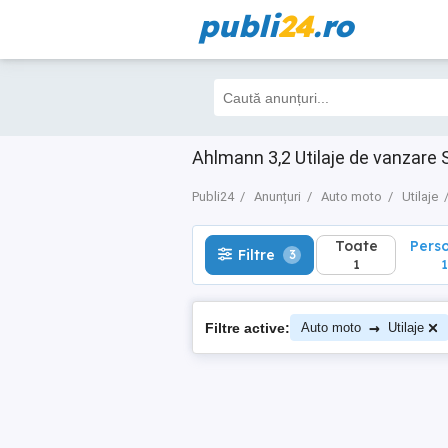
publi
24
.ro
Toate
Perso
Filtre
3
1
1
Ahlmann 3,2 Utilaje de vanzare
Publi24
Anunțuri
Auto moto
Utilaje
Toate
Pers
Filtre
3
1
1
→
Filtre active:
Auto moto
Utilaje